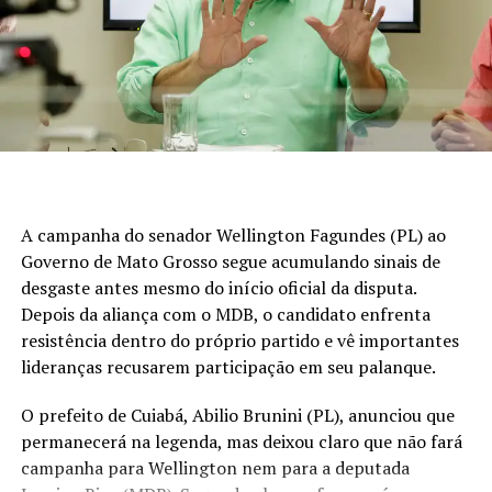
As armas, munições e demais materiais apreendidos
foram encaminhados para perícia.
O preso foi conduzido à unidade policial para lavratura
do flagrante e permanece à disposição da Justiça.
Com Assessoria
A campanha do senador Wellington Fagundes (PL) ao
Governo de Mato Grosso segue acumulando sinais de
desgaste antes mesmo do início oficial da disputa.
Depois da aliança com o MDB, o candidato enfrenta
resistência dentro do próprio partido e vê importantes
lideranças recusarem participação em seu palanque.
O prefeito de Cuiabá, Abilio Brunini (PL), anunciou que
permanecerá na legenda, mas deixou claro que não fará
campanha para Wellington nem para a deputada