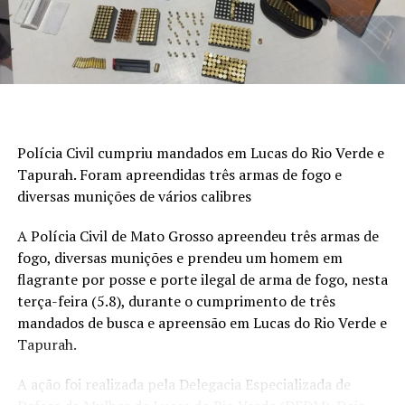
informações, Ademir morava a poucas quadras de onde
A gravidade do caso foi reforçada por um vídeo anexado
foi executado.
aos autos, que comprova o impacto da lesão sofrida.
Para o magistrado, houve
negligência na guarda do
A motivação do homicídio ainda é desconhecida. Até o
animal
, que estava fora da propriedade e sem
momento, ninguém foi preso e o caso é investigado pela
supervisão.
Polícia Civil.
A decisão também cita que, de acordo com o Código
Polícia Civil cumpriu mandados em Lucas do Rio Verde e
Civil, o proprietário é responsável por danos causados
Tapurah. Foram apreendidas três armas de fogo e
por seus animais, mesmo que não tenha tido intenção
diversas munições de vários calibres
direta.
A Polícia Civil de Mato Grosso apreendeu três armas de
RELATED TOPICS:
fogo, diversas munições e prendeu um homem em
UP NEXT
flagrante por posse e porte ilegal de arma de fogo, nesta
SEAF-MT promove inclusão social e celebra o valor das
terça-feira (5.8), durante o cumprimento de três
pessoas em seu quadro de servidores
mandados de busca e apreensão em Lucas do Rio Verde e
Tapurah.
DON'T MISS
Conheça Pupy e Kenya, as elefantas africanas que vivem
no santuário em MT | MT
A ação foi realizada pela Delegacia Especializada de