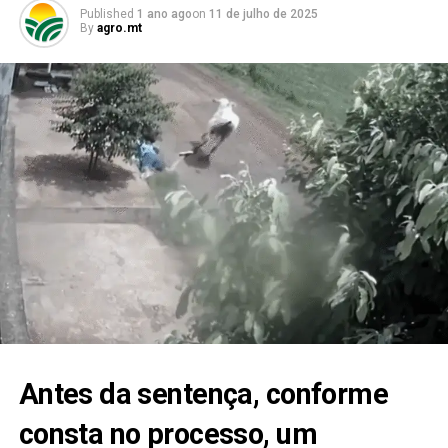
Published
1 ano ago
on
11 de julho de 2025
By
agro.mt
Antes da sentença, conforme
consta no processo, um