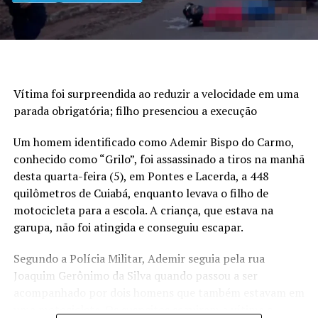
O senador Fagundes informou, em nota, que o caso será
Vítima foi surpreendida ao reduzir a velocidade em uma
analisado, já que, segundo ele, não há provas de que o
parada obrigatória; filho presenciou a execução
animal envolvido seja da propriedade dele. Ainda de
acordo com o parlamentar, toda a assistência necessária
Um homem identificado como Ademir Bispo do Carmo,
foi prestada à estudante. Ele afirmou ainda que, caso a
conhecido como “Grilo”, foi assassinado a tiros na manhã
decisão seja mantida, irá cumpri-la.
desta quarta-feira (5), em Pontes e Lacerda, a 448
quilômetros de Cuiabá, enquanto levava o filho de
A partir das imagens, o juiz entendeu que a jovem
motocicleta para a escola. A criança, que estava na
deveria ser indenizada e determinou o pagamento por
garupa, não foi atingida e conseguiu escapar.
danos morais.
Segundo a Polícia Militar, Ademir seguia pela rua
“Julgo parcialmente
Joaquim Gerônimo da Silva quando passou a ser
acompanhado por dois homens que também estavam em
procedente o pedido de
uma motocicleta. Os suspeitos seguiram a vítima e