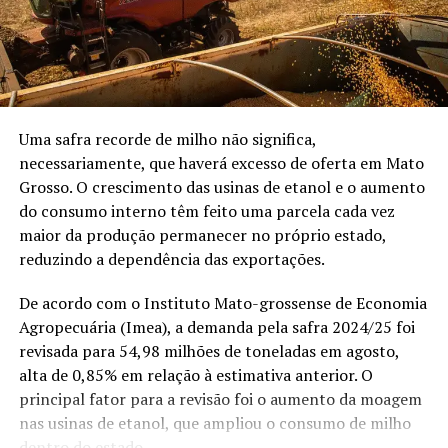
Bastante coragem. Se não
A harmonização entre os mapas de satélite, o
tem coragem, não vem
georreferenciamento
e os registros em cartório é
não”, contou.
essencial para o planejamento sucessório familiar. O
correto mapeamento das áreas de reserva legal e
vegetação nativa consolida a segurança jurídica da
Uma safra recorde de milho não significa,
família, garantindo liquidez ao patrimônio e agilidade na
necessariamente, que haverá excesso de oferta em Mato
transferência de bens entre gerações.
Grosso. O crescimento das usinas de etanol e o aumento
do consumo interno têm feito uma parcela cada vez
Com informações de:
girodoboi.canalrural.com.br
.
maior da produção permanecer no próprio estado,
reduzindo a dependência das exportações.
Publicado com auxílio de inteligência artificial e revisão
da Redação Canal Rural.
De acordo com o Instituto Mato-grossense de Economia
Agropecuária (Imea), a demanda pela safra 2024/25 foi
O post
Novo prazo do georreferenciamento exige
revisada para 54,98 milhões de toneladas em agosto,
atenção de quem compra, vende ou financia terras;
alta de 0,85% em relação à estimativa anterior. O
saiba mais
apareceu primeiro em
Canal Rural
.
principal fator para a revisão foi o aumento da moagem
nas usinas de etanol, que ampliou o consumo de milho
Mato Grosso é o único estado do Brasil onde homens solteiros são
dentro do estado.