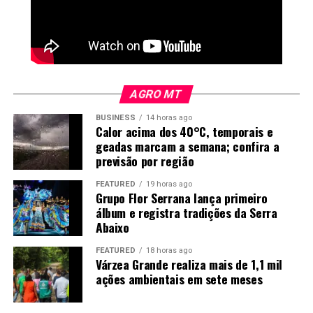
agrícola que deixou Alagoas para trabalhar em Mato
Grosso, afirma que a busca por melhores condições de
vida teve um custo emocional.
“Abri mão de muita
AGRO MT
coisa”, disse. “De estar
BUSINESS
14 horas ago
perto da minha família, da
Calor acima dos 40°C, temporais e
geadas marcam a semana; confira a
minha filha, para estar em
previsão por região
busca da realização dos
FEATURED
19 horas ago
sonhos.”
Grupo Flor Serrana lança primeiro
álbum e registra tradições da Serra
Abaixo
Mesmo assim, ele não desistiu da vida amorosa. No ritmo
FEATURED
18 horas ago
das safras, acredita que os relacionamentos podem
Várzea Grande realiza mais de 1,1 mil
ações ambientais em sete meses
surgir nos períodos de entressafra, quando há mais
tempo para sair e conhecer pessoas.