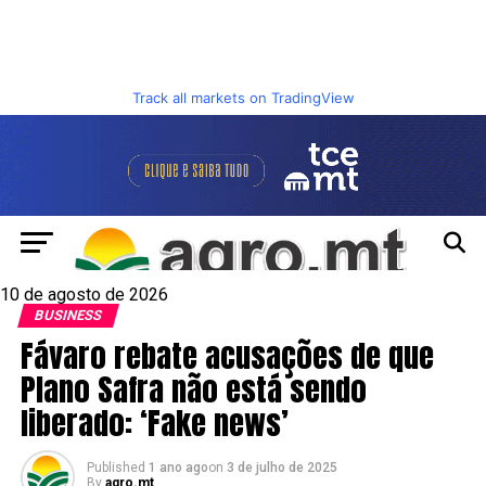
Track all markets on TradingView
10 de agosto de 2026
BUSINESS
Fávaro rebate acusações de que
Plano Safra não está sendo
liberado: ‘Fake news’
Published
1 ano ago
on
3 de julho de 2025
By
agro.mt