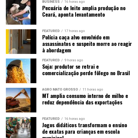
BUSINESS
16 horas ago
Retrato raro no país
Pecuária de leite amplia produção no
Ceará, aponta levantamento
O caso de Mato Grosso chama atenção porque vai na
contramão da realidade nacional. A população brasileira
FEATURED
17 horas ago
tem mais mulheres do que homens, resultado de uma
Polícia caça alvo envolvido em
assassinatos e suspeito morre ao reagir
mortalidade masculina mais elevada ao longo da vida,
à abordagem
segundo especialistas ouvidos pelo programa.
FEATURED
9 horas ago
Soja: produtor se retrai e
comercialização perde fôlego no Brasil
AGRO MATO GROSSO
11 horas ago
MT amplia consumo interno de milho e
reduz dependência das exportações
FEATURED
16 horas ago
Jogos didáticos transformam o ensino
de exatas para crianças em escola
municipal
O novo retrato dos solteiros no Brasil — Foto: Reprodução/TV Globo