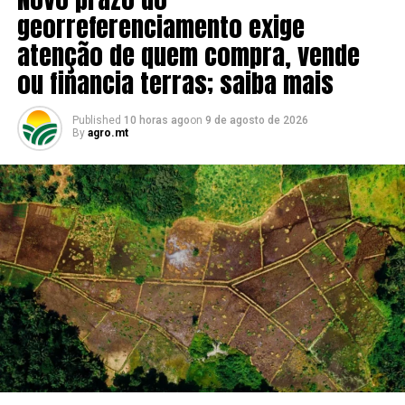
georreferenciamento exige
atenção de quem compra, vende
ou financia terras; saiba mais
Published
10 horas ago
on
9 de agosto de 2026
By
agro.mt
O ministro afirmou que, no Plano Safra 2024/2025, dos
R$ 92 bilhões de recursos equalizados anunciados, R$ 84
bilhões tinham sido operacionalizados até junho. “O
total final deve ficar muito próximo do valor previsto.
Nos recursos controlados, foram anunciados R$ 96