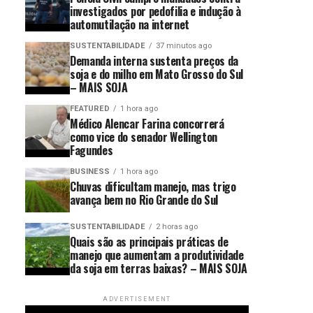
investigados por pedofilia e indução à
automutilação na internet
SUSTENTABILIDADE
37 minutos ago
Demanda interna sustenta preços da
soja e do milho em Mato Grosso do Sul
– MAIS SOJA
FEATURED
1 hora ago
Médico Alencar Farina concorrerá
como vice do senador Wellington
Fagundes
BUSINESS
1 hora ago
Chuvas dificultam manejo, mas trigo
avança bem no Rio Grande do Sul
SUSTENTABILIDADE
2 horas ago
Quais são as principais práticas de
manejo que aumentam a produtividade
da soja em terras baixas? – MAIS SOJA
ADVERTISEMENT