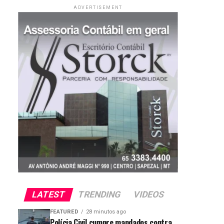
ADVERTISEMENT
LATEST
TRENDING
VIDEOS
FEATURED
28 minutos ago
Polícia Civil cumpre mandados contra