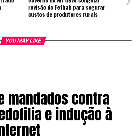
a
revisão do Fethab para segurar
custos de produtores rurais
YOU MAY LIKE
re mandados contra
edofilia e indução à
nternet