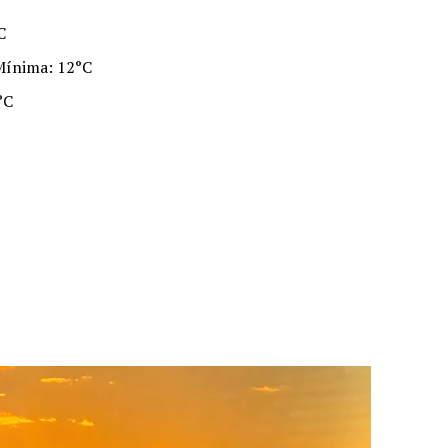
C
Mínima: 12°C
°C