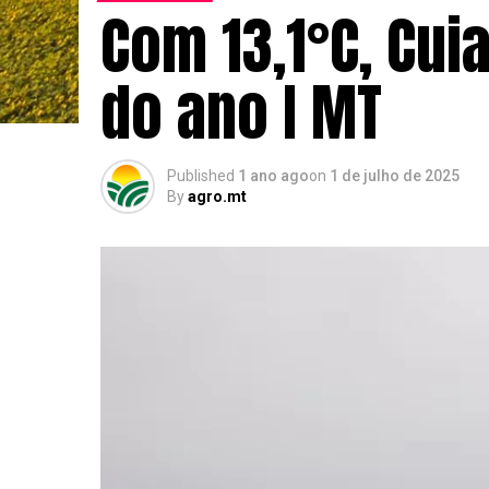
Com 13,1°C, Cuia
do ano I MT
Published
1 ano ago
on
1 de julho de 2025
By
agro.mt