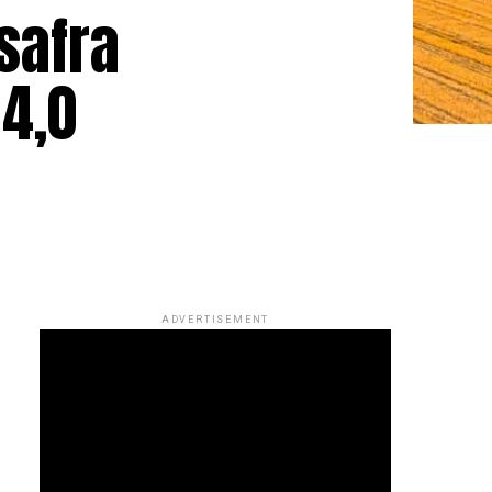
safra
34,0
ADVERTISEMENT