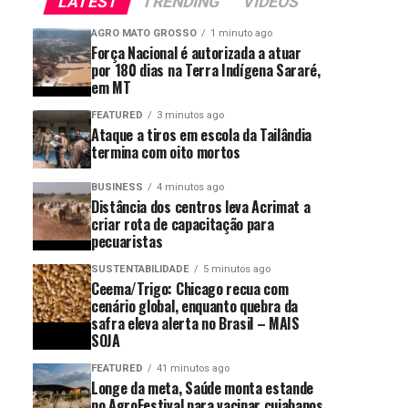
LATEST
TRENDING
VIDEOS
AGRO MATO GROSSO
1 minuto ago
Força Nacional é autorizada a atuar
por 180 dias na Terra Indígena Sararé,
em MT
FEATURED
3 minutos ago
Ataque a tiros em escola da Tailândia
termina com oito mortos
BUSINESS
4 minutos ago
Distância dos centros leva Acrimat a
criar rota de capacitação para
pecuaristas
SUSTENTABILIDADE
5 minutos ago
Ceema/Trigo: Chicago recua com
cenário global, enquanto quebra da
safra eleva alerta no Brasil – MAIS
SOJA
FEATURED
41 minutos ago
Longe da meta, Saúde monta estande
no AgroFestival para vacinar cuiabanos