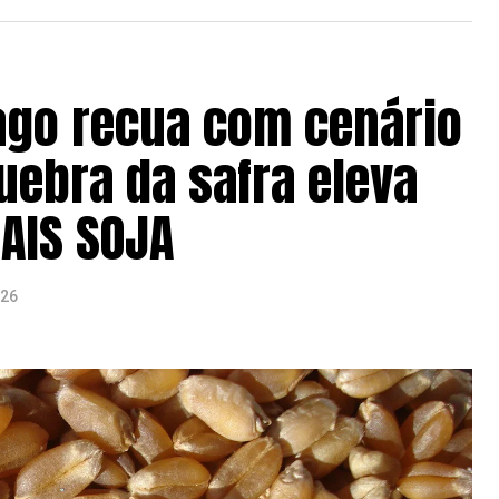
ago recua com cenário
uebra da safra eleva
MAIS SOJA
026