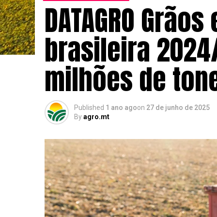
DATAGRO Grãos e
brasileira 2024
milhões de ton
Published
1 ano ago
on
27 de junho de 2025
By
agro.mt