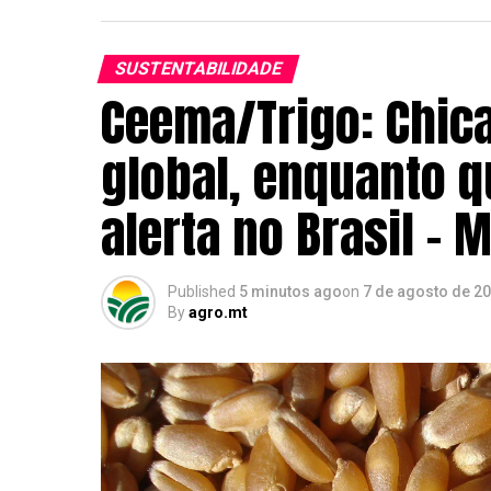
SUSTENTABILIDADE
Ceema/Trigo: Chic
global, enquanto q
alerta no Brasil – 
Published
5 minutos ago
on
7 de agosto de 2
By
agro.mt