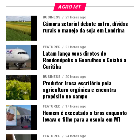
Participe do Porteira Aberta Empreender:
AGRO MT
envie perguntas, sugestões e conte sua história
BUSINESS
21 horas ago
de empreendedorismo pelo
WhatsApp
Câmara setorial debate safra, dívidas
rurais e manejo da soja em Londrina
Capacitação: o caminho para
impulsionar seu negócio
FEATURED
21 horas ago
Latam lança voos diretos de
Rondonópolis a Guarulhos e Cuiabá a
#PROGRAMA #5
Curitiba
Que tal investir em conhecimento e expandir seu
BUSINESS
20 horas ago
negócio no mercado? O nesta edição do Porteira Aberta
Produtor troca escritório pela
Empreender, vamos falar sobre capacitação. A
agricultura orgânica e encontra
propósito no campo
qualificação abre portas para novas oportunidades,
melhora a gestão, ajuda no planejamento e, claro, na
FEATURED
17 horas ago
rentabilidade do seu empreendimento rural. No campo,
Homem é executado a tiros enquanto
levava o filho para a escola em MT
isso se traduz em mais eficiência, inovação e
produtividade. Então, aperte o
play e descubra
como dar
o próximo passo rumo ao sucesso!
FEATURED
24 horas ago