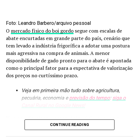
avanço dos trabalhos passa a depender também das
Quer saber como conquistar o seu certificado?
condições climáticas previstas para os próximos dias.
Então aperte o
play
e assista ao programa Porteira
Foto: Leandro Barbero/arquivo pessoal
Fonte:
Estadão Conteúdo
Aberta Empreender. A hora é de potencializar os
O
mercado físico do boi gordo
segue com escalas de
resultados do seu negócio.
abate encurtadas em grande parte do país, cenário que
O post
Colheita da 2ª safra de milho em MS atinge 37,3%
tem levado a indústria frigorífica a adotar uma postura
da área
apareceu primeiro em
Canal Rural
.
#
mais agressiva na compra de animais. A menor
disponibilidade de gado pronto para o abate é apontada
#PROGRAMA #8
como o principal fator para a expectativa de valorização
dos preços no curtíssimo prazo.
Nesta edição do Porteira Aberta Empreender, você vai
descobrir:
Veja em primeira mão tudo sobre agricultura,
pecuária, economia e
previsão do tempo
:
siga o
Como a tecnologia, a genética e a inseminação
Canal Rural no Google News!
artificial podem abrir a porteira para o sucesso
do seu negócio;
No mercado interno, a expectativa é de avanço nos
Como o pequeno produtor rural pode acessar
preços da carne bovina no atacado, com a combinação
CONTINUE READING
inovações tecnológicas de ponta para aumentar a
da entrada dos salários na economia e o aumento da