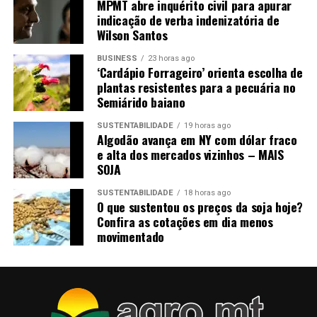
MPMT abre inquérito civil para apurar
indicação de verba indenizatória de
Participe do Porteira Aberta Empreender:
Wilson Santos
envie perguntas, sugestões e conte sua história
de empreendedorismo pelo
WhatsApp
BUSINESS
23 horas ago
‘Cardápio Forrageiro’ orienta escolha de
#
PROGRAMA #
5 | Tema:
plantas resistentes para a pecuária no
Semiárido baiano
Capacitação: o caminho para
SUSTENTABILIDADE
19 horas ago
Algodão avança em NY com dólar fraco
impulsionar seu negócio
e alta dos mercados vizinhos – MAIS
SOJA
SUSTENTABILIDADE
18 horas ago
O que sustentou os preços da soja hoje?
Confira as cotações em dia menos
movimentado