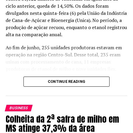
#
ciclo anterior, queda de 14,50%. Os dados foram
divulgados nesta quinta-feira (6) pela União da Indústria
Como Feiras e Eventos podem
de Cana-de-Açúcar e Bioenergia (Unica). No período, a
produção de açúcar recuou, enquanto o etanol registrou
impulsionar o seu negócio
alta na comparação anual.
#PROGRAMA #11
Ao fim de junho, 255 unidades produtoras estavam em
operação na região Centro-Sul. Desse total, 235 eram
Neste episódio do Porteira Aberta Empreender, vamos
usinas com processamento de cana, 11 empresas
falar sobre a importância de participar de feiras e
produtoras de etanol de milho e nove unidades flex.
eventos, como a WTN e a Anuga, com exemplos de
quem já esteve lá.
Segundo a Unica, a qualidade da matéria-prima
CONTINUE READING
melhorou no mês. O nível de Açúcares Totais
Vamos acompanhar dicas estratégicas de especialistas
Recuperáveis (ATR) chegou a 141,68 quilos por tonelada
do Sebrae.
de cana, alta de 2,91% sobre junho do ano passado.
BUSINESS
Entre os destaques estão:
Colheita da 2ª safra de milho em
Receba no seu celular atualizações em tempo real,
enquetes interativas e tudo o que impacta o dia a dia no
Entenda como escolher o evento certo para o seu
MS atinge 37,3% da área
campo:
entre agora no Whatsapp do Canal Rural!
negócio