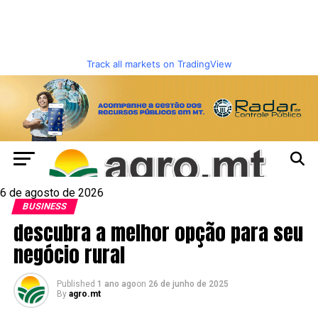
Track all markets on TradingView
6 de agosto de 2026
BUSINESS
descubra a melhor opção para seu
negócio rural
Published
1 ano ago
on
26 de junho de 2025
By
agro.mt