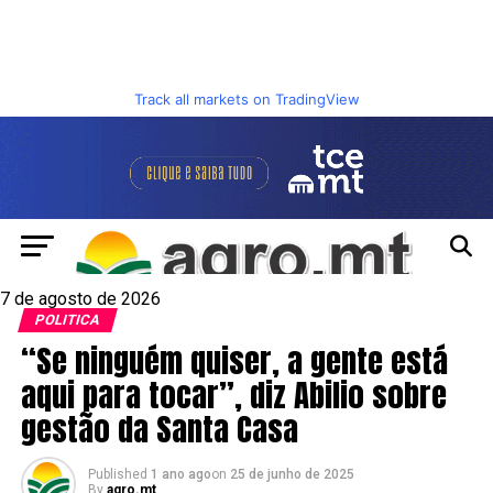
Track all markets on TradingView
7 de agosto de 2026
POLITICA
“Se ninguém quiser, a gente está
aqui para tocar”, diz Abilio sobre
gestão da Santa Casa
Published
1 ano ago
on
25 de junho de 2025
By
agro.mt