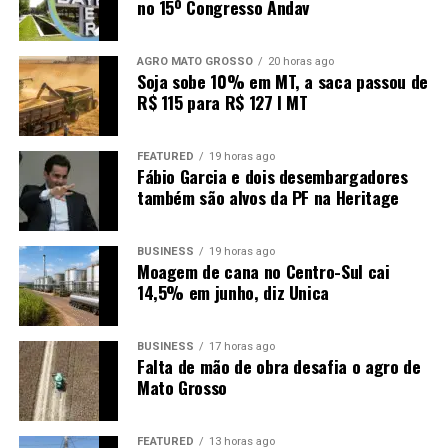
no 15º Congresso Andav
Hospital Regional de Sorriso – 75%
Hospital Regional de Sinop – 80%
AGRO MATO GROSSO
20 horas ago
Soja sobe 10% em MT, a saca passou de
R$ 115 para R$ 127 I MT
FEATURED
19 horas ago
Fábio Garcia e dois desembargadores
também são alvos da PF na Heritage
BUSINESS
19 horas ago
Moagem de cana no Centro-Sul cai
14,5% em junho, diz Unica
BUSINESS
17 horas ago
Falta de mão de obra desafia o agro de
Mato Grosso
FEATURED
13 horas ago