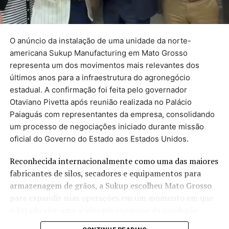
por jornalistas do
g1
de todo o Brasil desde 2015. As
equipes de checagem seguem uma metodologia própria
para acompanhar os compromissos assumidos pelos
governantes. Veja os critérios. Quando o mandato
O anúncio da instalação de uma unidade da norte-
termina, em dezembro, o levantamento é atualizado.
americana Sukup Manufacturing em Mato Grosso
representa um dos movimentos mais relevantes dos
Veja abaixo as promessas
últimos anos para a infraestrutura do agronegócio
estadual. A confirmação foi feita pelo governador
separadas por temas:
Otaviano Pivetta após reunião realizada no Palácio
Paiaguás com representantes da empresa, consolidando
um processo de negociações iniciado durante missão
Saúde
oficial do Governo do Estado aos Estados Unidos.
Educação
Reconhecida internacionalmente como uma das maiores
Segurança Pública
fabricantes de silos, secadores e equipamentos para
Administração
armazenagem de grãos, a Sukup escolheu Mato Grosso
para expandir suas operações em um momento em que
Infraestrutura
o Estado vive uma acelerada expansão da produção
Direitos humanos
agrícola e enfrenta um dos maiores desafios do setor: a