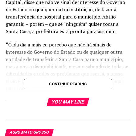
Capital, disse que não vê sinal de interesse do Governo
do Estado ou qualquer outra instituição, de fazer a
transferência do hospital para o município. Abílio
garantiu – porém – que se “ninguém” quiser tocar a
Santa Casa, a prefeitura está pronta para assumir.
“Cada dia a mais eu percebo que não há sinais de
interesse do Governo do Estado ou de qualquer outra
entidade de transferir a Santa Casa para o município,
mas a nossa disponibilidade, mesmo sabendo de todas as
dificuldades e todos os problemas que tem lá, a nossa
visão é que se ninguém quiser tocar, a gente está aqui
CONTINUE READING
para tocar”, afirmou.
“Talvez queiram tocar por lá mesmo. A gente percebeu
YOU MAY LIKE
agora há pouco que o Governo do Estado vai auxiliar no
processo de gestão lá do Hospital Geral, numa parceria
com o Hospital Geral. Talvez o Governo do Estado não
vá fechar lá, talvez o Governo do Estado vai continuar
AGRO MATO GROSSO