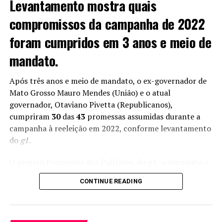
Levantamento mostra quais
compromissos da campanha de 2022
foram cumpridos em 3 anos e meio de
mandato.
Após três anos e meio de mandato, o ex-governador de
Mato Grosso Mauro Mendes (União) e o atual
governador, Otaviano Pivetta (Republicanos),
cumpriram
30
das
43
promessas assumidas durante a
campanha à reeleição em 2022, conforme levantamento
do
g1.
O projeto Promessas dos Políticos, do
g1,
acompanha o
cumprimento de compromissos assumidos pelos
CONTINUE READING
candidatos a prefeituras, governos estaduais e à
Presidência da República.
Mauro Mendes, do União Brasil, renunciou em