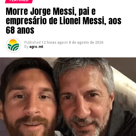
Morre Jorge Messi, pai e
empresário de Lionel Messi, aos
68 anos
Published
12 horas ago
on
8 de agosto de 2026
By
agro.mt