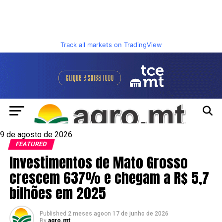
Track all markets on TradingView
9 de agosto de 2026
FEATURED
Investimentos de Mato Grosso
crescem 637% e chegam a R$ 5,7
bilhões em 2025
Published
2 meses ago
on
17 de junho de 2026
By
agro.mt