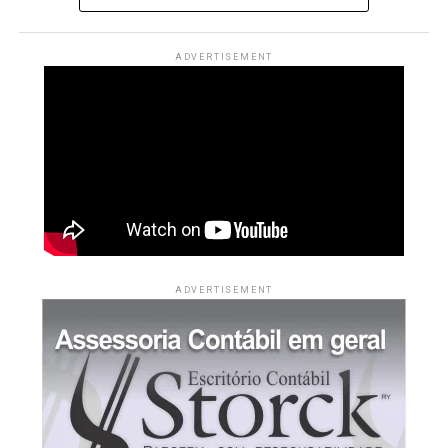
também jogou como meio-campista nas categorias de
base do Newell’s Old Boys, mas deixou o futebol após o
ADVERTISEMENT
serviço militar.
Na trajetória de Lionel, Jorge teve papel decisivo. Ele
buscou alternativas para garantir o tratamento
hormonal necessário ao filho e chegou a negociar com o
River Plate. Posteriormente, articulou a transferência
para o Barcelona, quando Lionel tinha 13 anos, em um
acordo que previa o custeio do tratamento, além de
moradia, salário e suporte profissional para a família.
ADVERTISEMENT