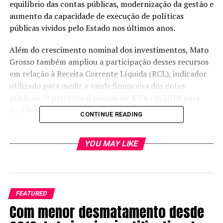
equilíbrio das contas públicas, modernização da gestão e
aumento da capacidade de execução de políticas
públicas vividos pelo Estado nos últimos anos.
Além do crescimento nominal dos investimentos, Mato
Grosso também ampliou a participação desses recursos
em relação à Receita Corrente Líquida (RCL), indicador
utilizado para medir a saúde financeira dos entes
públicos. O percentual passou de 4,5% em 2019 para
15,3% em 2025.
CONTINUE READING
Para o governador Otaviano Pivetta, os resultados
refletem a recuperação da capacidade de investimento
YOU MAY LIKE
do Estado e demonstram os efeitos das medidas
adotadas para reorganizar as contas públicas.
“Nós devolvemos o Estado de Mato Grosso para os
FEATURED
mato-grossenses. Em 2019, quando assumimos, o Estado
Com menor desmatamento desde
vivia uma realidade de incerteza e tinha pouca