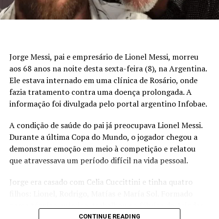
Jorge Messi, pai e empresário de Lionel Messi, morreu
aos 68 anos na noite desta sexta-feira (8), na Argentina.
Ele estava internado em uma clínica de Rosário, onde
fazia tratamento contra uma doença prolongada. A
informação foi divulgada pelo portal argentino Infobae.
A condição de saúde do pai já preocupava Lionel Messi.
Durante a última Copa do Mundo, o jogador chegou a
demonstrar emoção em meio à competição e relatou
que atravessava um período difícil na vida pessoal.
Jorge era casado com Celia Cuccittini e tinha quatro
filhos: Lionel, Rodrigo, Matías e María Sol. Formado
como técnico químico, trabalhou na fábrica da Acindar,
onde chegou ao cargo de gerente. Na juventude,
CONTINUE READING