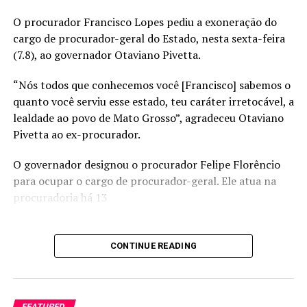
O procurador Francisco Lopes pediu a exoneração do
cargo de procurador-geral do Estado, nesta sexta-feira
Com Assessoria
(7.8), ao governador Otaviano Pivetta.
RELATED TOPICS:
“Nós todos que conhecemos você [Francisco] sabemos o
quanto você serviu esse estado, teu caráter irretocável, a
UP NEXT
Número de endividados segue recuando e inadimplência
lealdade ao povo de Mato Grosso”, agradeceu Otaviano
volta a cair em maio
Pivetta ao ex-procurador.
DON'T MISS
O governador designou o procurador Felipe Florêncio
Vazio sanitário em GO: medida visa barrar doença que
para ocupar o cargo de procurador-geral. Ele atua na
pode causar perdas de até 90% na soja
procuradoria há 13
CONTINUE READING
FEATURED