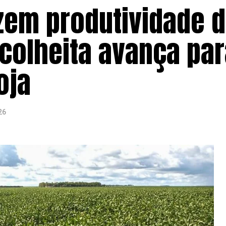
zem produtividade 
 colheita avança pa
oja
26