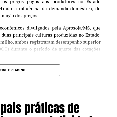
 os preços pagos aos produtores no Estado
etindo a influência da demanda doméstica, do
ormação dos preços.
 econômicos divulgados pela Aprosoja/MS, que
duas principais culturas produzidas no Estado.
 e milho, ambos registraram desempenho superior
OT) durante o período de ajuste das cotações
nçou R$ 119,90 por saca em julho, alta de 2,75%
TINUE READING
O mercado foi favorecido pela retomada das
valorização das cotações internacionais ao longo
rcado futuro, os contratos para novembro
a, indicando expectativa positiva para a entrada
ipais práticas de
reço médio disponível ficou em R$ 47,23 por saca,