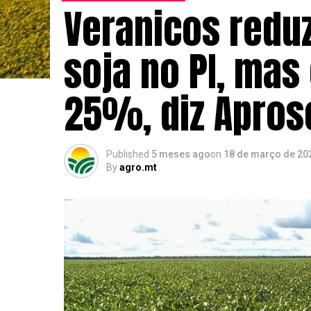
Veranicos redu
soja no PI, mas
25%, diz Apros
Published
5 meses ago
on
18 de março de 20
By
agro.mt