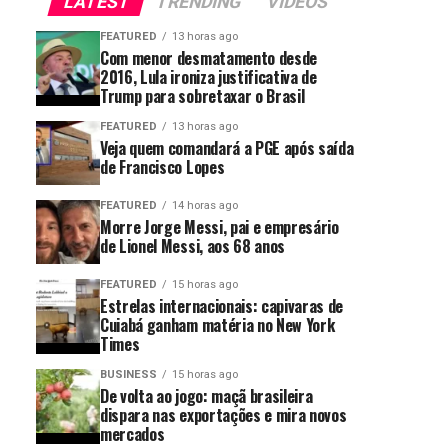
LATEST
TRENDING
VIDEOS
FEATURED
13 horas ago
Com menor desmatamento desde
2016, Lula ironiza justificativa de
Trump para sobretaxar o Brasil
FEATURED
13 horas ago
Veja quem comandará a PGE após saída
de Francisco Lopes
FEATURED
14 horas ago
Morre Jorge Messi, pai e empresário
de Lionel Messi, aos 68 anos
FEATURED
15 horas ago
Estrelas internacionais: capivaras de
Cuiabá ganham matéria no New York
Times
BUSINESS
15 horas ago
De volta ao jogo: maçã brasileira
dispara nas exportações e mira novos
mercados