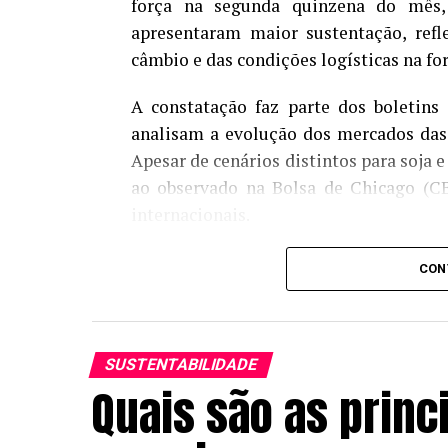
força na segunda quinzena do mês,
apresentaram maior sustentação, refl
câmbio e das condições logísticas na f
A constatação faz parte dos boletins
analisam a evolução dos mercados das 
Apesar de cenários distintos para soja
ao observado na Bolsa de Chicago (CB
internacionais.
Na soja, o preço médio disponível alca
CON
em relação ao mesmo mês de 2025. 
exportações após a entressafra e pela 
da primeira metade do mês. No me
SUSTENTABILIDADE
registraram média de R$ 128,30 por sac
Quais são as princ
da nova safra.
Já o milho apresentou estabilidade. O p