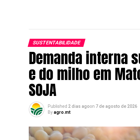
SUSTENTABILIDADE
Demanda interna s
e do milho em Mato
SOJA
Published
2 dias ago
on
7 de agosto de 2026
By
agro.mt