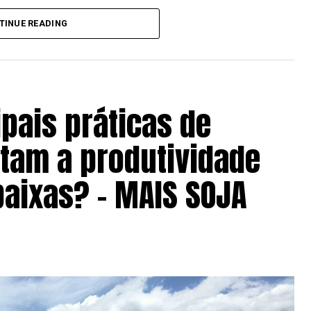
nçou R$ 119,90 por saca em julho, alta de 2,75%
TINUE READING
O mercado foi favorecido pela retomada das
valorização das cotações internacionais ao longo
rcado futuro, os contratos para novembro
a, indicando expectativa positiva para a entrada
ipais práticas de
am a produtividade
reço médio disponível ficou em R$ 47,23 por saca,
ado há um ano. Em contrapartida, os contratos
baixas? – MAIS SOJA
anual, pressionados pelas perspectivas de uma
ecipação de compras por parte da demanda.
Bolsa de Chicago no fim do mês, os preços em
 sustentados. Isso mostra que fatores como o
ões logísticas exerceram papel importante na
duzindo o impacto das oscilações do mercado
a o analista de Economia da Aprosoja/MS, Rafael