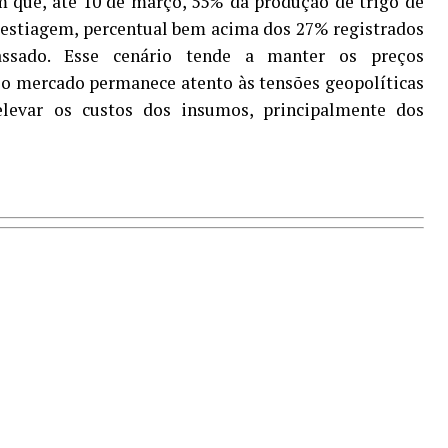
 que, até 10 de março, 55% da produção de trigo de
 estiagem, percentual bem acima dos 27% registrados
sado. Esse cenário tende a manter os preços
, o mercado permanece atento às tensões geopolíticas
levar os custos dos insumos, principalmente dos