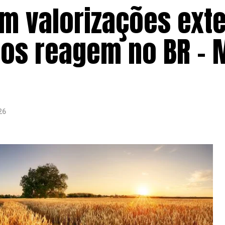
om valorizações ext
ços reagem no BR – 
26