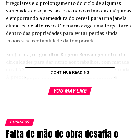
irregulares e o prolongamento do ciclo de algumas
variedades de soja estão travando o ritmo das máquinas
e empurrando a semeadura do cereal para uma janela
climática de alto risco. O cenário exige uma força-tarefa
dentro das propriedades para evitar perdas ainda
maiores na rentabilidade da temporada.
Em Jaciara, o agricultor Rogério Berwanger enfrenta
dificuldades para dar ritmo aos trabalhos, com metade
dos 1.720 hectares de soja ainda pendentes de retirada.
CONTINUE READING
A preocupação central é que a umidade excessiva
concentre a maturação das áreas, fazendo com que
YOU MAY LIKE
todos os talhões precisem de colheita simultânea sob o
risco das famosas chuvas de março. Berwanger explica
que o clima prejudicou o início e, após uma trégua, as
precipitações voltaram, alongando o ciclo das
variedades.
BUSINESS
Falta de mão de obra desafia o
“São áreas que vão chegar todas juntas e março é um