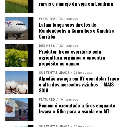
equipe fixa, trabalhadores vieram do Rio Grande do Sul,
rurais e manejo da soja em Londrina
Maranhão e até do Paraguai para atender as
necessidades da propriedade.
FEATURED
23 horas ago
Latam lança voos diretos de
O agricultor Auri Antônio Ferreira Bueno conta ao
Rondonópolis a Guarulhos e Cuiabá a
Canal Rural Mato Grosso que encontrar profissionais na
Curitiba
própria região nem sempre é possível.
“A pessoa que
vem colher para nós vem lá do Rio Grande do Sul. Dois
BUSINESS
22 horas ago
Produtor troca escritório pela
aqui são do Maranhão que tocam o armazém. Um outro
agricultura orgânica e encontra
estava no Paraguai e veio morar para cá. Aqui é difícil
propósito no campo
encontrar”
.
SUSTENTABILIDADE
21 horas ago
Algodão avança em NY com dólar fraco
Mesmo com esse reforço, a participação da família
e alta dos mercados vizinhos – MAIS
continua sendo necessária nos períodos de colheita.
“Na
SOJA
colheita da soja eu também ajudo a colher. Hoje a mão de
obra não é fácil, então tem que ir se virando nós da
FEATURED
19 horas ago
Homem é executado a tiros enquanto
família mesmo”
.
levava o filho para a escola em MT
+Confira todos os episódios da série Patrulheiro Agro
SUSTENTABILIDADE
20 horas ago