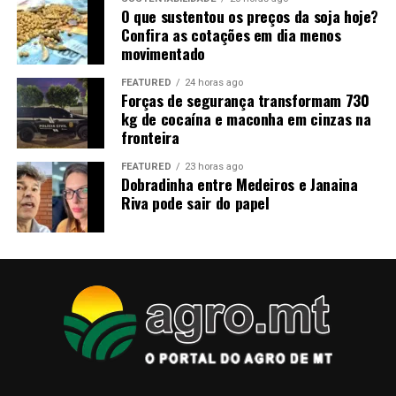
O que sustentou os preços da soja hoje?
Clique aqui, entre em nosso canal no WhatsApp
Confira as cotações em dia menos
do Canal Rural Mato Grosso e receba notícias em tempo
movimentado
real.
FEATURED
24 horas ago
Forças de segurança transformam 730
O post Falta de mão de obra desafia o agro de Mato
kg de cocaína e maconha em cinzas na
Grosso apareceu primeiro em Canal Rural Mato Grosso.
fronteira
FEATURED
23 horas ago
Dobradinha entre Medeiros e Janaina
Riva pode sair do papel