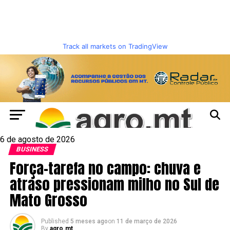
Track all markets on TradingView
6 de agosto de 2026
BUSINESS
Força-tarefa no campo: chuva e
atraso pressionam milho no Sul de
Mato Grosso
Published
5 meses ago
on
11 de março de 2026
By
agro.mt