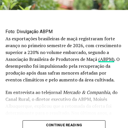
segundo a Associação dos Fumicultores do Brasil
(Afubra)
, mais de 138 mil famílias participaram da
atividade nos três estados da região. A colheita atingiu
cerca de 720 mil toneladas, movimentando recursos nos
525 municípios produtores.
Foto: Divulgação ABPM
As exportações brasileiras de maçã registraram forte
O setor reúne milhares de empregos diretos e indiretos,
avanço no primeiro semestre de 2026, com crescimento
além de gerar receita e exportações. Os dados
superior a 220% no volume embarcado, segundo a
apresentados pelas entidades do segmento apontam
Associação Brasileira de Produtores de Maçã
(ABPM)
. O
participação relevante na economia regional e no apoio
desempenho foi impulsionado pela recuperação da
às comunidades rurais envolvidas no cultivo.
produção após duas safras menores afetadas por
eventos climáticos e pelo aumento da área cultivada.
RELATED TOPICS:
Em entrevista ao telejornal
Mercado & Companhia
, do
UP NEXT
Canal Rural, o diretor executivo da ABPM, Moisés
Colheita da mandioca é retomada, mas ainda em ritmo
lento
Albuquerque, explicou que a retomada da oferta foi
determinante para o resultado. Nos últimos anos, a
DON'T MISS
cadeia enfrentou perdas provocadas por chuvas
Na casa da COP30, produção de açaí impulsiona a
CONTINUE READING
economia e fortalece a agricultura sustentável
intensas, especialmente no segundo semestre de 2023 e