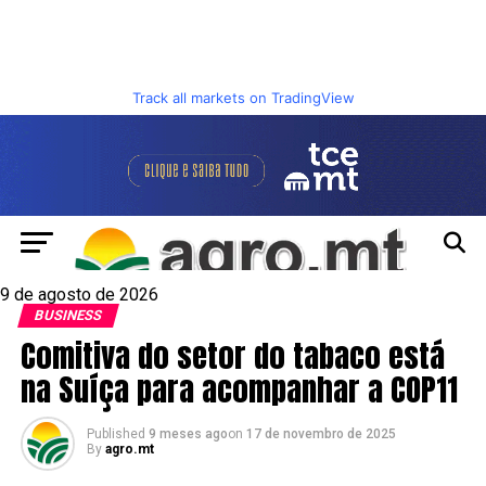
Track all markets on TradingView
9 de agosto de 2026
BUSINESS
Comitiva do setor do tabaco está
na Suíça para acompanhar a COP11
Published
9 meses ago
on
17 de novembro de 2025
By
agro.mt