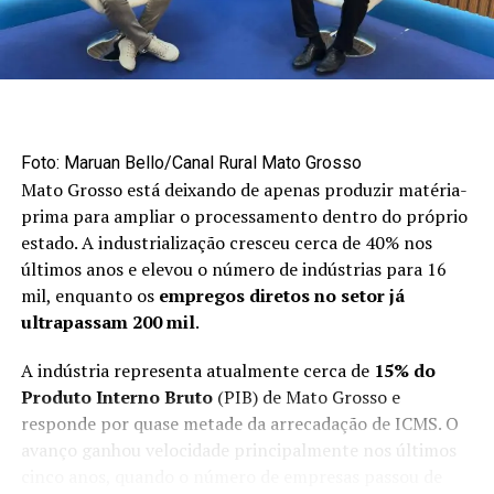
“Poderia ter sido mais não fosse o conflito no Oriente
Médio. Neste ano, embora tenhamos tido um aumento
acima de 200% no volume exportado, poderíamos ter,
no mínimo, dobrado esse volume”, disse.
Mercado externo concentra
Foto: Maruan Bello/Canal Rural Mato Grosso
Mato Grosso está deixando de apenas produzir matéria-
oportunidades no primeiro semestre
prima para ampliar o processamento dentro do próprio
estado. A industrialização cresceu cerca de 40% nos
Apesar do avanço das exportações, a maior parte da
últimos anos e elevou o número de indústrias para 16
produção brasileira de maçãs ainda permanece no
mil, enquanto os
empregos diretos no setor já
mercado interno. Cerca de 90% da fruta produzida no
ultrapassam 200 mil
.
país é destinada ao consumidor brasileiro.
A indústria representa atualmente cerca de
15% do
O primeiro semestre é considerado uma janela
Produto Interno Bruto
(PIB) de Mato Grosso e
estratégica para as vendas externas porque coincide
responde por quase metade da arrecadação de ICMS. O
com o período de entressafra do hemisfério norte,
avanço ganhou velocidade principalmente nos últimos
responsável por aproximadamente 90% da produção
cinco anos, quando o número de empresas passou de
mundial de maçãs.