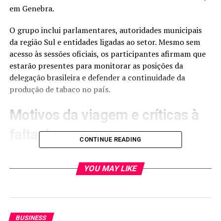
em Genebra.
O grupo inclui parlamentares, autoridades municipais
da região Sul e entidades ligadas ao setor. Mesmo sem
acesso às sessões oficiais, os participantes afirmam que
estarão presentes para monitorar as posições da
delegação brasileira e defender a continuidade da
produção de tabaco no país.
Motivos da viagem e críticas à
falta de acesso
CONTINUE READING
Segundo os representantes do setor, o objetivo é
assegurar que a delegação oficial cumpra a declaração
YOU MAY LIKE
interpretativa firmada pelo Brasil ao aderir à
Convenção-Quadro. O compromisso prevê que medidas
de controle não inviabilizem a atividade produtiva já
estabelecida.
BUSINESS