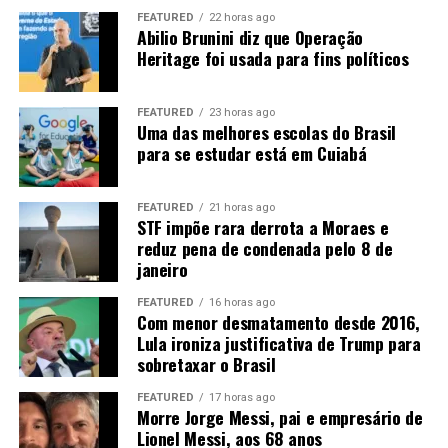
consumido em Mato Grosso. Os outros 7,3 bilhões
FEATURED
22 horas ago
precisam ser transportados para outros mercados.
Abilio Brunini diz que Operação
Heritage foi usada para fins políticos
“Então nós temos um desafio aí para levar
biocombustíveis”
, afirma Rangel. Entre as alternativas
FEATURED
23 horas ago
está a implantação de um
etanolduto
para conectar
Uma das melhores escolas do Brasil
Mato Grosso aos grandes centros consumidores, como
para se estudar está em Cuiabá
São Paulo e Rio de Janeiro.
“Nós precisamos sonhar com
um etanolduto. Nós já estamos fazendo um projeto, tem
FEATURED
21 horas ago
alguns trabalhos nesse sentido”
.
STF impõe rara derrota a Moraes e
reduz pena de condenada pelo 8 de
A expansão ferroviária, a duplicação da BR-163 e a
janeiro
Ferrogrão também são consideradas estratégicas para
FEATURED
16 horas ago
reduzir o custo de transporte. A ligação com o Arco
Com menor desmatamento desde 2016,
Norte pode ampliar ainda o acesso aos mercados
Lula ironiza justificativa de Trump para
internacionais, principalmente na Ásia e na Europa.
sobretaxar o Brasil
FEATURED
17 horas ago
Morre Jorge Messi, pai e empresário de
Lionel Messi, aos 68 anos