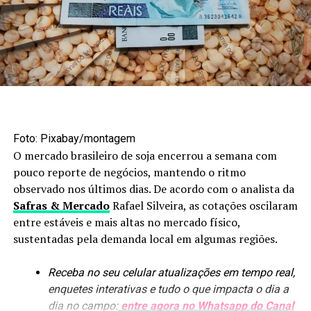
Foto: Maruan Bello/Canal Rural Mato Grosso
Agroindústria amplia
Foto: Pixabay/montagem
processamento
O mercado brasileiro de soja encerrou a semana com
pouco reporte de negócios, mantendo o ritmo
Os biocombustíveis estão entre os segmentos que mais
observado nos últimos dias. De acordo com o analista da
avançaram nesse processo. Em nove anos, a produção de
Safras & Mercado
Rafael Silveira, as cotações oscilaram
etanol passou de 1,6 bilhão para uma previsão de
8,4
entre estáveis e mais altas no mercado físico,
bilhões de litros
. A arrecadação de ICMS do setor
sustentadas pela demanda local em algumas regiões.
também aumentou, de R$ 300 milhões para mais de R$ 4
bilhões.
Receba no seu celular atualizações em tempo real,
enquetes interativas e tudo o que impacta o dia a
O crescimento das usinas trouxe novos produtos para
dia no campo:
entre agora no Whatsapp do Canal