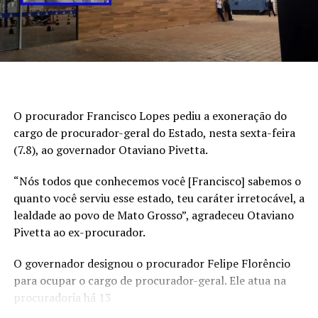
indicam que o desmatamento na Amazônia teve queda
O álbum demonstra a importância das políticas públicas
de 36,87% entre agosto de 2025 e julho de 2026 – menor
de incentivo à cultura desenvolvidas pela Prefeitura de
valor desde 2016, quando iniciou a série histórica.
Cuiabá. Por meio da Lei Paulo Gustavo, a Secretaria
Municipal de Cultura tem possibilitado que artistas e
coletivos registrem e difundam produções que
preservam a identidade cultural cuiabana e mato-
O procurador Francisco Lopes pediu a exoneração do
grossense.
cargo de procurador-geral do Estado, nesta sexta-feira
(7.8), ao governador Otaviano Pivetta.
Além da produção musical, o projeto também valoriza a
identidade visual. A capa do álbum, assinada pela artista
“Nós todos que conhecemos você [Francisco] sabemos o
Tamii, retrata elementos característicos da Serra
quanto você serviu esse estado, teu caráter irretocável, a
Abaixo, como a estrada de chão, as serras, o pôr do sol
lealdade ao povo de Mato Grosso”, agradeceu Otaviano
da Baixada Cuiabana e os dançarinos de siriri, traduzindo
Pivetta ao ex-procurador.
visualmente a relação entre música, território e
pertencimento.
O governador designou o procurador Felipe Florêncio
para ocupar o cargo de procurador-geral. Ele atua na
Cultura cuiabana ganha novos espaços
procuradoria há 13
Reconhecido por participações em importantes eventos,