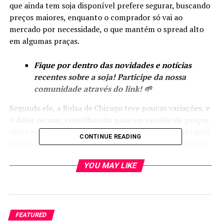
que ainda tem soja disponível prefere segurar, buscando
preços maiores, enquanto o comprador só vai ao
mercado por necessidade, o que mantém o spread alto
em algumas praças.
Fique por dentro das novidades e notícias
recentes sobre a soja! Participe da nossa
comunidade através do link! 🌱
Segundo ele, a Bolsa de Chicago teve poucas variações, e
o dólar recuou, contribuindo para um cenário de preços
entre estáveis e mais fracos. “Nada de muito importante
CONTINUE READING
ocorreu hoje, o mercado está no aguardo do relatório de
oferta e demanda do Departamento de Agricultura dos
YOU MAY LIKE
Estados Unidos (USDA) previsto para sexta-feira”,
observou Silveira.
Preços de soja no Brasil
FEATURED