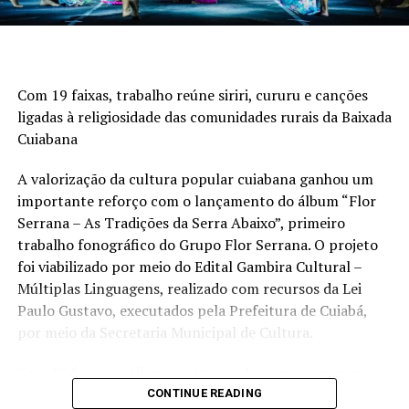
compras efetivas de soja americana pelos chineses fez o
mercado corrigir. Os agentes aguardam também pelo
relatório de novembro do USDA, que será divulgado na
sexta-feira, 14.
Com 19 faixas, trabalho reúne siriri, cururu e canções
ligadas à religiosidade das comunidades rurais da Baixada
Mesmo com as sinalizações de que China e Estados
Cuiabana
Unidos estariam encaminhando negócios com soja na
casa de 12 milhões, os sinais continuam sendo de
A valorização da cultura popular cuiabana ganhou um
desaquecimento do interesse dos asiáticos. As inspeções
importante reforço com o lançamento do álbum “Flor
de exportação não indicaram a presença de
Serrana – As Tradições da Serra Abaixo”, primeiro
compradores chineses.
trabalho fonográfico do Grupo Flor Serrana. O projeto
foi viabilizado por meio do Edital Gambira Cultural –
Para completar, há reportes de que a China estaria
Múltiplas Linguagens, realizado com recursos da Lei
comprando volumes consideráveis no Brasil. A COFCO
Paulo Gustavo, executados pela Prefeitura de Cuiabá,
Oils & Oilseeds, subsidiária da trader estatal chinesa
por meio da Secretaria Municipal de Cultura.
COFCO, assinou contratos com ADM, Bunge, Cargill e
Louis Dreyfus. Os acordos envolvem a compra de cerca
Com 19 faixas, o álbum registra pela primeira vez em
de 20 milhões de toneladas de soja, óleo de soja, óleo de
formato de áudio o repertório que acompanha as
CONTINUE READING
palma e outros produtos agrícolas do Brasil, no valor de