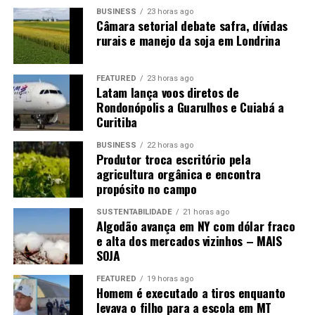
BUSINESS
23 horas ago
É o que também acontece na Fazenda Bueno. Além da
Câmara setorial debate safra, dívidas
equipe fixa, trabalhadores vieram do Rio Grande do Sul,
rurais e manejo da soja em Londrina
Maranhão e até do Paraguai para atender as
necessidades da propriedade.
FEATURED
23 horas ago
Latam lança voos diretos de
O agricultor Auri Antônio Ferreira Bueno conta ao
Rondonópolis a Guarulhos e Cuiabá a
Canal Rural Mato Grosso que encontrar profissionais na
Curitiba
própria região nem sempre é possível.
“A pessoa que
vem colher para nós vem lá do Rio Grande do Sul. Dois
BUSINESS
22 horas ago
Produtor troca escritório pela
aqui são do Maranhão que tocam o armazém. Um outro
agricultura orgânica e encontra
estava no Paraguai e veio morar para cá. Aqui é difícil
propósito no campo
encontrar”
.
SUSTENTABILIDADE
21 horas ago
Algodão avança em NY com dólar fraco
Mesmo com esse reforço, a participação da família
e alta dos mercados vizinhos – MAIS
continua sendo necessária nos períodos de colheita.
“Na
SOJA
colheita da soja eu também ajudo a colher. Hoje a mão de
obra não é fácil, então tem que ir se virando nós da
FEATURED
19 horas ago
Homem é executado a tiros enquanto
família mesmo”
.
levava o filho para a escola em MT