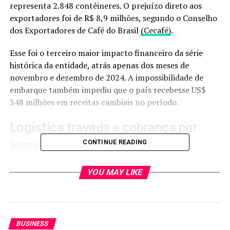
representa 2.848 contêineres. O prejuízo direto aos
exportadores foi de R$ 8,9 milhões, segundo o Conselho
dos Exportadores de Café do Brasil
(Cecafé)
.
Esse foi o terceiro maior impacto financeiro da série
histórica da entidade, atrás apenas dos meses de
novembro e dezembro de 2024. A impossibilidade de
embarque também impediu que o país recebesse US$
348 milhões em receitas cambiais no período.
Logística travada e cobrança por
investimentos
CONTINUE READING
Para Eduardo Heron, diretor técnico do Cecafé, a
YOU MAY LIKE
situação expõe o esgotamento da infraestrutura
portuária e reforça a urgência de investimentos. Ele
defende a ampliação da capacidade de carga, a
diversificação de modais e mais agilidade em processos
BUSINESS
burocráticos, especialmente no leilão do Tecon Santos