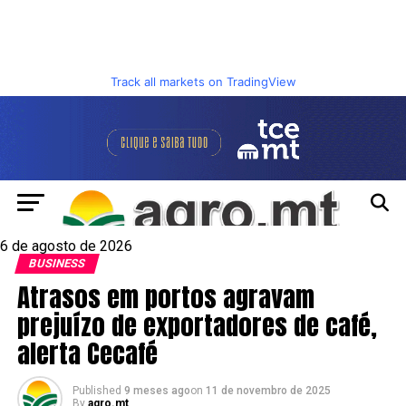
Track all markets on TradingView
6 de agosto de 2026
BUSINESS
Atrasos em portos agravam
prejuízo de exportadores de café,
alerta Cecafé
Published
9 meses ago
on
11 de novembro de 2025
By
agro.mt