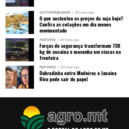
+Confira todos os episódios da série Patrulheiro Agro
SUSTENTABILIDADE
20 horas ago
O que sustentou os preços da soja hoje?
Clique aqui, entre em nosso canal no WhatsApp
Confira as cotações em dia menos
do Canal Rural Mato Grosso e receba notícias em tempo
movimentado
real.
FEATURED
24 horas ago
Forças de segurança transformam 730
O post Falta de mão de obra desafia o agro de Mato
kg de cocaína e maconha em cinzas na
Grosso apareceu primeiro em Canal Rural Mato Grosso.
fronteira
FEATURED
23 horas ago
Dobradinha entre Medeiros e Janaina
Riva pode sair do papel