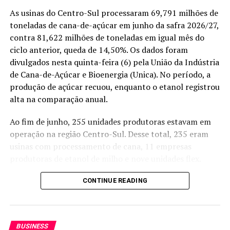
As usinas do Centro-Sul processaram 69,791 milhões de
toneladas de cana-de-açúcar em junho da safra 2026/27,
contra 81,622 milhões de toneladas em igual mês do
ciclo anterior, queda de 14,50%. Os dados foram
divulgados nesta quinta-feira (6) pela União da Indústria
de Cana-de-Açúcar e Bioenergia (Unica). No período, a
produção de açúcar recuou, enquanto o etanol registrou
alta na comparação anual.
Foto: Pedro Silvestre/Canal Rural Mato Grosso
Ao fim de junho, 255 unidades produtoras estavam em
Crescimento profissional dentro da
operação na região Centro-Sul. Desse total, 235 eram
usinas com processamento de cana, 11 empresas
fazenda
produtoras de etanol de milho e nove unidades flex.
O ingresso definitivo aconteceu poucos meses depois da
Segundo a Unica, a qualidade da matéria-prima
CONTINUE READING
primeira safra, quando surgiu uma vaga fixa na
melhorou no mês. O nível de Açúcares Totais
propriedade. A partir dali, a rotina passou a ser de
Recuperáveis (ATR) chegou a 141,68 quilos por tonelada
aprendizado constante, acompanhando de perto todas
de cana, alta de 2,91% sobre junho do ano passado.
as etapas da produção agrícola.
BUSINESS