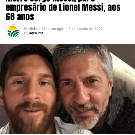
empresário de Lionel Messi, aos
68 anos
Published
15 horas ago
on
8 de agosto de 2026
By
agro.mt