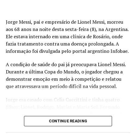
Jorge Messi, pai e empresário de Lionel Messi, morreu
aos 68 anos na noite desta sexta-feira (8), na Argentina.
Ele estava internado em uma clínica de Rosário, onde
fazia tratamento contra uma doença prolongada. A
informação foi divulgada pelo portal argentino Infobae.
A condição de saúde do pai já preocupava Lionel Messi.
Durante a última Copa do Mundo, o jogador chegou a
demonstrar emoção em meio à competição e relatou
que atravessava um período difícil na vida pessoal.
Jorge era casado com Celia Cuccittini e tinha quatro
filhos: Lionel, Rodrigo, Matías e María Sol. Formado
como técnico químico, trabalhou na fábrica da Acindar,
onde chegou ao cargo de gerente. Na juventude,
CONTINUE READING
também jogou como meio-campista nas categorias de
base do Newell’s Old Boys, mas deixou o futebol após o