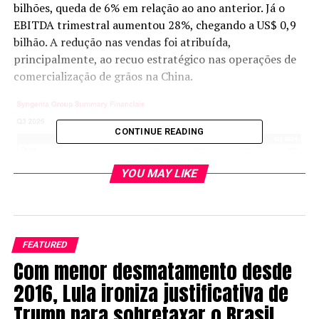
bilhões, queda de 6% em relação ao ano anterior. Já o
EBITDA trimestral aumentou 28%, chegando a US$ 0,9
bilhão. A redução nas vendas foi atribuída,
principalmente, ao recuo estratégico nas operações de
comercialização de grãos na China.
CONTINUE READING
YOU MAY LIKE
FEATURED
Proteção de cultivos
Com menor desmatamento desde
2016, Lula ironiza justificativa de
O segmento de proteção de cultivos registrou vendas de
Trump para sobretaxar o Brasil
US$ 9,8 bilhões nos nove primeiros meses do ano, alta