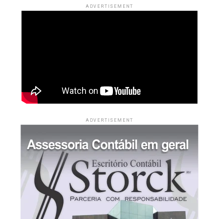
ADVERTISEMENT
serviço militar.
Na trajetória de Lionel, Jorge teve papel decisivo. Ele
buscou alternativas para garantir o tratamento
hormonal necessário ao filho e chegou a negociar com o
River Plate. Posteriormente, articulou a transferência
para o Barcelona, quando Lionel tinha 13 anos, em um
acordo que previa o custeio do tratamento, além de
moradia, salário e suporte profissional para a família.
ADVERTISEMENT