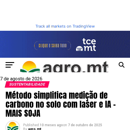
Track all markets on TradingView
7 de agosto de 2026
SUSTENTABILIDADE
Método simplifica medição de
carbono no solo com laser e IA –
MAIS SOJA
Published
10 meses ago
on
7 de outubro de 2025
By
agro.mt