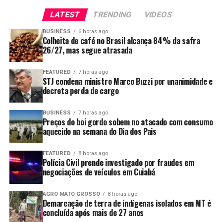
e a garantia constitucional da coisa julgada, pois
“O espectro LIBS de uma amostra de solo exibe
LATEST
TRENDING
VIDEOS
alcançaria multas decorrentes de decisões judiciais já
centenas de linhas de emissão correspondentes a
proferidas.
BUSINESS
6 horas ago
elementos comuns do solo, como carbono, silício,
Colheita de café no Brasil alcança 84% da safra
alumínio, magnésio, ferro e cálcio. Essas características
26/27, mas segue atrasada
Argumenta também que a proposta implicaria renúncia
espectrais, que são influenciadas tanto pela composição
de receita sem a estimativa de impacto orçamentário e
elementar quanto pelas propriedades estruturais,
FEATURED
7 horas ago
financeiro exigida pela legislação.
STJ condena ministro Marco Buzzi por unanimidade e
desempenham um papel crucial na estimativa da
decreta perda de cargo
densidade do solo”, detalha Villas-Boas.
O presidente da República vetou também um artigo que
convertia em advertência multas aplicadas por
BUSINESS
7 horas ago
Villas-Boas acrescenta que variações na estrutura e na
descumprimento da política de pisos mínimos do frete.
Preços do boi gordo sobem no atacado com consumo
composição do solo se refletem nos espectros de LIBS,
aquecido na semana do Dia dos Pais
os quais, quando associados a modelos de aprendizado
O governo argumenta que a medida representa anistia
de máquina, permitem estimar a densidade aparente do
de penalidades administrativas e renúncia de receita
FEATURED
8 horas ago
Polícia Civil prende investigado por fraudes em
solo.
sem estimativa de impacto financeiro.
negociações de veículos em Cuiabá
Os vetos serão analisados pelo Congresso Nacional, que
AGRO MATO GROSSO
8 horas ago
poderá mantê-los ou derrubá-los. Até lá, permanecem
Demarcação de terra de indígenas isolados em MT é
em vigor os trechos sancionados da lei, incluindo as
concluída após mais de 27 anos