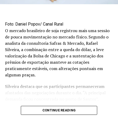
Foto: Daniel Popov/ Canal Rural
O mercado brasileiro de soja registrou mais uma sessão
de pouca movimentação no mercado físico. Segundo o
Foto: Embrapa (coleta de amostras indeformadas, utilizando anel
analista da consultoria Safras & Mercado, Rafael
volumétrico para determinação da densidade do solo)
Silveira, a combinação entre a queda do dólar, a leve
valorização da Bolsa de Chicago e a sustentação dos
Para superar os desafios de métodos tradicionais, como
prêmios de exportação manteve as cotações
o anel volumétrico, que requer amostras não
praticamente estáveis, com alterações pontuais em
perturbadas ou indeformadas (f
oto acima)
e impõe
algumas praças.
etapas longas de coleta e preparo (
veja quadro
abaixo
), o pesquisador Paulino Ribeiro Villas-Boas, em
Silveira destaca que os participantes permaneceram
coautoria com Ladislau Martin Neto e Débora Milori,
afastados das negociações durante o dia. “A principal
desenvolveu um modelo baseado em LIBS para
demanda ficou concentrada no porto de Santos”,
estimativa eficiente e econômica da densidade aparente
observa o analista.
e do estoque de carbono no solo.
CONTINUE READING