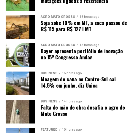
mutações ligadas à resistência
erros no cálculo da densidade.
“Se o solo for muito arenoso ou muito seco, há
AGRO MATO GROSSO
16 horas ago
Soja sobe 10% em MT, a saca passou de
dificuldades adicionais para ‘cravar’ o anel e retirar o
R$ 115 para R$ 127 I MT
solo. Isso implica tempo de trabalho das equipes de
coletas, encarecendo os custos de amostragens, pois o
processo fica moroso e exige procedimento cuidadoso.
AGRO MATO GROSSO
13 horas ago
Bayer apresenta portfólio de inovação
No laboratório, a massa de solo do anel volumétrico é
no 15º Congresso Andav
secada e depois pesada em balança analítica para obter
a massa e ter o dado de densidade do solo”, conta o
pesquisador.
BUSINESS
16 horas ago
Moagem de cana no Centro-Sul cai
14,5% em junho, diz Unica
Segundo ele, com o novo método, a amostra poderá ser
coletada rapidamente com amostradores automáticos e
sem os riscos dos erros existentes com o método
BUSINESS
14 horas ago
Falta de mão de obra desafia o agro de
tradicional.
Mato Grosso
A densidade reflete a saúde do solo
FEATURED
10 horas ago