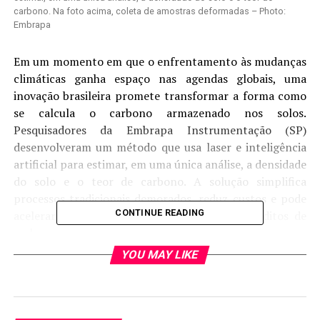
carbono. Na foto acima, coleta de amostras deformadas – Photo:
Embrapa
Em um momento em que o enfrentamento às mudanças
climáticas ganha espaço nas agendas globais, uma
inovação brasileira promete transformar a forma como
se calcula o carbono armazenado nos solos.
Pesquisadores da Embrapa Instrumentação (SP)
desenvolveram um método que usa laser e inteligência
artificial para estimar, em uma única análise, a densidade
do solo e o teor de carbono. A solução simplifica
processos tradicionais demorados, reduz custos e pode
CONTINUE READING
acelerar iniciativas ligadas a mercados de créditos de
carbono.
YOU MAY LIKE
Combinando técnica fotônica e modelo de aprendizado
de máquina, o método estima com rapidez e eficiência a
densidade aparente do solo e o teor de carbono. A
solução é adequada para aplicações de campo em larga