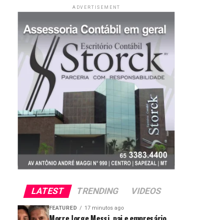
ADVERTISEMENT
LATEST
TRENDING
VIDEOS
FEATURED
17 minutos ago
Morre Jorge Messi, pai e empresário