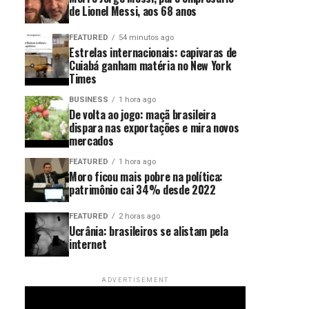
de Lionel Messi, aos 68 anos
FEATURED
54 minutos ago
Estrelas internacionais: capivaras de
Cuiabá ganham matéria no New York
Times
BUSINESS
1 hora ago
De volta ao jogo: maçã brasileira
dispara nas exportações e mira novos
mercados
FEATURED
1 hora ago
Moro ficou mais pobre na política:
patrimônio cai 34% desde 2022
FEATURED
2 horas ago
Ucrânia: brasileiros se alistam pela
internet
ADVERTISEMENT