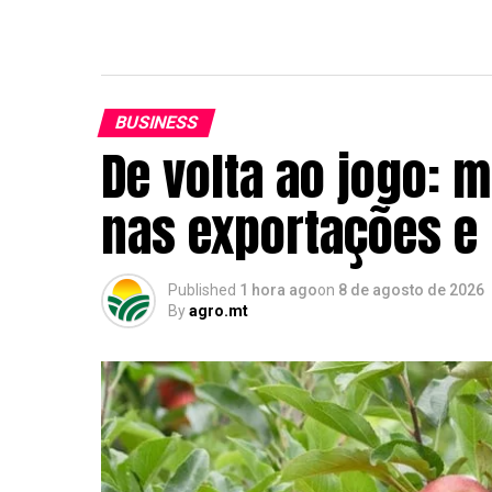
BUSINESS
De volta ao jogo: m
nas exportações e
Published
1 hora ago
on
8 de agosto de 2026
By
agro.mt