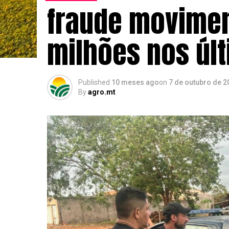
fraude movimen
milhões nos úl
Published
10 meses ago
on
7 de outubro de 2
By
agro.mt