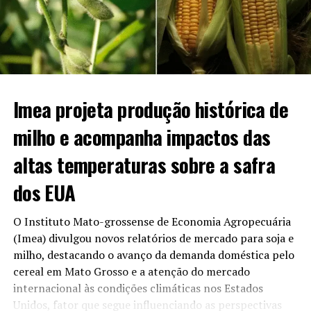
indústrias recuou 1,60%, fechando a R$ 2,58 por litro. O
repasse foi sentido diretamente nos postos
revendedores do estado, onde a média semanal baixou
para R$ 3,74 por litro.
O panorama econômico da bioenergia no estado
Imea projeta produção histórica de
apresenta os seguintes destaques:
milho e acompanha impactos das
Vantagem no varejo:
Com média de R$ 3,74/l, os
altas temperaturas sobre a safra
postos mato-grossenses perdem em preço baixo
apenas para São Paulo (R$ 3,70/l).
dos EUA
Comparativo anual:
O valor praticado hoje
representa um recuo de 5,79% em relação ao
O Instituto Mato-grossense de Economia Agropecuária
mesmo período de 2025, quando o litro custava R$
(Imea) divulgou novos relatórios de mercado para soja e
3,97.
milho, destacando o avanço da demanda doméstica pelo
cereal em Mato Grosso e a atenção do mercado
Volume de produção:
O estado mantém o
internacional às condições climáticas nos Estados
segundo lugar no ranking de fabricação de
Unidos, fator que segue influenciando as perspectivas
combustível limpo no país, ficando atrás apenas do