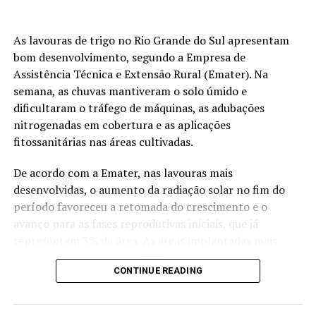
De acordo com o analista, o mercado consegue se basear
apesar do “apagão” de dados do Departamento de
As lavouras de trigo no Rio Grande do Sul apresentam
Agricultura norte-americano porque empresas privadas
bom desenvolvimento, segundo a Empresa de
vêm fornecendo dados sobre produtividade e
Assistência Técnica e Extensão Rural (Emater). Na
andamento dos trabalhos no campo, o que tem
semana, as chuvas mantiveram o solo úmido e
orientado os investidores. A safra por lá, segundo ele,
dificultaram o tráfego de máquinas, as adubações
pode superar 430 milhões de toneladas.
nitrogenadas em cobertura e as aplicações
fitossanitárias nas áreas cultivadas.
Tendências para o mercado interno
De acordo com a Emater, nas lavouras mais
No mercado brasileiro, os prêmios para milho
desenvolvidas, o aumento da radiação solar no fim do
começaram a melhorar a partir do bom volume de
período favoreceu a retomada do crescimento e o
embarques nos portos em setembro e outubro. “Os
avanço para as fases reprodutivas iniciais, que já
preços do milho nos portos melhoraram no começo de
representam 3% da área. As áreas implantadas mais
outubro. Nas posições de novembro, estão entre R$ 66 e
tardiamente, que somam 97%, seguem em
R$ 67, e até R$ 68 em dezembro no Porto de Santos”,
CONTINUE READING
desenvolvimento vegetativo e perfilhamento.
analisa Brandalizze.
O quadro indica evolução da cultura em diferentes
RELATED TOPICS: