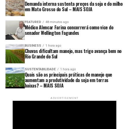
Demanda interna sustenta preços da soja e do milho
em Mato Grosso do Sul – MAIS SOJA
FEATURED
48 minutos ago
Margem de esmagamento diminui
Médico Alencar Farina concorrerá como vice do
senador Wellington Fagundes
O Imea também aponta que a alta no preço da soja
BUSINESS
1 hora ago
reduziu a rentabilidade da indústria de esmagamento em
Chuvas dificultam manejo, mas trigo avança bem no
julho. A cotação média da saca atingiu R$ 116,74, maior
Rio Grande do Sul
valor registrado em 2026 até o momento, com alta de
9,49% frente a junho e de 3,91% na comparação anual.
SUSTENTABILIDADE
1 hora ago
Quais são as principais práticas de manejo que
aumentam a produtividade da soja em terras
Como consequência, a margem bruta de esmagamento
baixas? – MAIS SOJA
caiu 20,52% em relação ao mês anterior, encerrando
julho em R$ 435,43 por tonelada. Embora os preços do
ADVERTISEMENT
farelo e do óleo tenham avançado 4,46% e 0,22%,
respectivamente, os reajustes não foram suficientes
para compensar o aumento do custo da matéria-prima.
Segundo o Instituto, a menor disponibilidade de soja