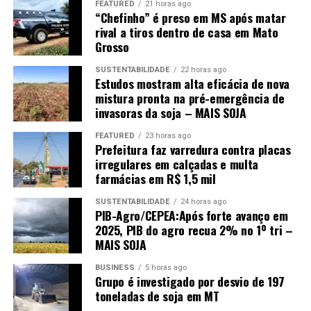
FEATURED
21 horas ago
foi estimada em 22,10 milhões de toneladas,
“Chefinho” é preso em MS após matar
crescimento de 9,12% sobre o ciclo anterior, também
rival a tiros dentro de casa em Mato
impulsionada pela ampliação da capacidade industrial
Grosso
das usinas de etanol.
SUSTENTABILIDADE
22 horas ago
Estudos mostram alta eficácia de nova
Além disso, a menor oferta em outros estados deve
mistura pronta na pré-emergência de
elevar o consumo interestadual para 11 milhões de
invasoras da soja – MAIS SOJA
toneladas, aumento de 6,18%. Em contrapartida, as
FEATURED
23 horas ago
exportações foram projetadas em 24,10 milhões de
Prefeitura faz varredura contra placas
toneladas, redução anual de 1,09%, refletindo a maior
irregulares em calçadas e multa
absorção da produção pelo mercado interno.
farmácias em R$ 1,5 mil
No mercado, os contratos do milho na CME Group
SUSTENTABILIDADE
24 horas ago
PIB-Agro/CEPEA:Após forte avanço em
recuaram 2,04% na semana, encerrando cotados a US$
2025, PIB do agro recua 2% no 1º tri –
4,49 por bushel, diante das expectativas de ampla oferta
MAIS SOJA
global favorecida pelas boas condições das lavouras
BUSINESS
5 horas ago
norte-americanas. Na B3, o cereal fechou a R$ 69,71 por
Grupo é investigado por desvio de 197
saca, baixa semanal de 0,41%, acompanhando o avanço
toneladas de soja em MT
da colheita no Brasil.