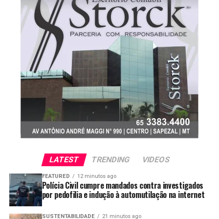
como motor para a transição energética, geração de
mercado.
empregos e descarbonização da frota nacional.
Em Mato Grosso, a saca de soja encerrou a semana
cotada, em média, a R$ 122,88, valorização de 0,99% em
relação à semana anterior, sustentada pela menor
oferta do grão no estado. Em sentido oposto, os
contratos da oleaginosa na Bolsa de Chicago recuaram
3,51%, pressionados pela queda das cotações do
petróleo Brent. Já o óleo de soja registrou valorização
semanal de 0,91%, alcançando média de R$ 5.964,49 por
tonelada, impulsionado pela demanda externa.
LATEST
TRENDING
VIDEOS
FEATURED
12 minutos ago
Polícia Civil cumpre mandados contra investigados
por pedofilia e indução à automutilação na internet
SUSTENTABILIDADE
21 minutos ago