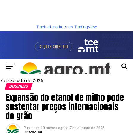
Track all markets on TradingView
7 de agosto de 2026
BUSINESS
Expansão do etanol de milho pode
sustentar preços internacionais
do grão
Published
10 meses ago
on
7 de outubro de 2025
By
agro.mt