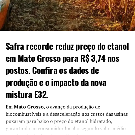
operacionais provocadas pelas chuvas, enquanto parte
das áreas mais avançadas já inicia fases reprodutivas e de
floração.
Fonte:
Estadão Conteúdo
O post
Chuvas dificultam manejo, mas trigo avança bem
Safra recorde reduz preço do etanol
no Rio Grande do Sul
apareceu primeiro em
Canal Rural
.
em Mato Grosso para R$ 3,74 nos
postos. Confira os dados de
produção e o impacto da nova
mistura E32.
Em
Mato Grosso
, o avanço da produção de
biocombustíveis e a desaceleração nos custos das usinas
puxaram para baixo o preço do etanol hidratado,
garantindo ao consumidor local o segundo valor médio