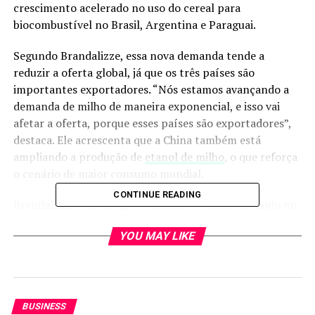
crescimento acelerado no uso do cereal para
biocombustível no Brasil, Argentina e Paraguai.
Segundo Brandalizze, essa nova demanda tende a
reduzir a oferta global, já que os três países são
importantes exportadores. “Nós estamos avançando a
demanda de milho de maneira exponencial, e isso vai
afetar a oferta, porque esses países são exportadores”,
destaca. Ele acrescenta que a China também está
ampliando a produção de
etanol de milho
, o que reforça
o cenário de maior consumo mundial.
CONTINUE READING
Brandalizze reforça que o cenário de déficit ocorrido no
ano agrícola 2024/25 deve se repetir. “Tivemos um
YOU MAY LIKE
déficit de cerca de 32 milhões de toneladas, consumidas
a mais do que produzidas. A nova safra, ao que tudo
indica, terá déficit novamente, de mais de 10 milhões de
toneladas”, afirma.
BUSINESS