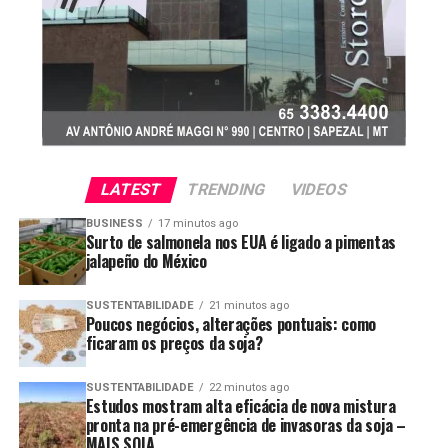
LATEST
TRENDING
VIDEOS
BUSINESS
17 minutos ago
Surto de salmonela nos EUA é ligado a pimentas
Foto: Pedro Silvestre/Canal Rural Mato Grosso
jalapeño do México
Crescimento profissional dentro da
SUSTENTABILIDADE
21 minutos ago
fazenda
Poucos negócios, alterações pontuais: como
ficaram os preços da soja?
O ingresso definitivo aconteceu poucos meses depois da
SUSTENTABILIDADE
22 minutos ago
primeira safra, quando surgiu uma vaga fixa na
Estudos mostram alta eficácia de nova mistura
propriedade. A partir dali, a rotina passou a ser de
pronta na pré-emergência de invasoras da soja –
MAIS SOJA
aprendizado constante, acompanhando de perto todas