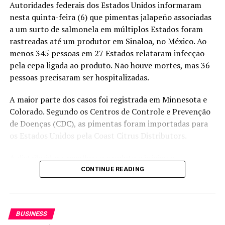
“De modo geral, ainda que os preços tenham caído em
Autoridades federais dos Estados Unidos informaram
boa parte das rotas estaduais em agosto, o patamar de
nesta quinta-feira (6) que pimentas jalapeño associadas
preços de frete é superior ao registrado no mesmo
a um surto de salmonela em múltiplos Estados foram
momento na safra passada, em uma conjuntura de
rastreadas até um produtor em Sinaloa, no México. Ao
aquecimento logístico. E a tendência é de persistência
menos 345 pessoas em 27 Estados relataram infecção
de um certo suporte aos preços para os próximos meses,
pela cepa ligada ao produto. Não houve mortes, mas 36
como decorrência deste cenário de oferta elevada e
pessoas precisaram ser hospitalizadas.
demanda dinâmica e mais cadenciada ao longo dos
meses, com a atuação de players tanto externos quanto
A maior parte dos casos foi registrada em Minnesota e
internos, na área de alimentação animal e bioenergia”,
Colorado. Segundo os Centros de Controle e Prevenção
ponderou.
de Doenças (CDC), as pimentas foram importadas para
os Estados Unidos pela Coast Citrus Distributors.
Exportações de milho e soja
A distribuidora recolheu o produto e iniciou a
notificação de clientes, entre eles grandes redes de
Os embarques de milho em agosto deste ano atingiram
CONTINUE READING
restaurantes de comida mexicana. A empresa não
17,9 milhões de toneladas, em comparação com 15,7
respondeu imediatamente aos pedidos de comentário.
milhões em igual período de 2024. Os portos do Arco
Norte continuam como o principal eixo de escoamento
BUSINESS
Acompanhe os preços das principais commodities do
do cereal, representando 39,8% da movimentação. Na