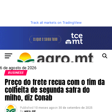
Track all markets on TradingView
6 de agosto de 2026
BUSINESS
Preço do frete recua com o fim da
colheita de segunda safra do
milho, diz Conab
Published
10 meses ago
on
30 de setembro de 2025
By
agro.mt