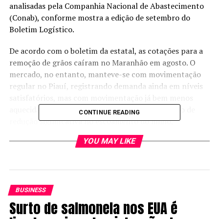
analisadas pela Companhia Nacional de Abastecimento
(Conab), conforme mostra a edição de setembro do
Boletim Logístico.
De acordo com o boletim da estatal, as cotações para a
remoção de grãos caíram no Maranhão em agosto. O
mercado, no entanto, manteve-se com movimentação
regular no Piauí, registrando demanda ainda em níveis
satisfatórios, mas com movimentação já bem menos
aquecida em relação aos meses anteriores, reflexo de
CONTINUE READING
redução significativa no escoamento do milho,
principalmente, refletindo em estabilidade nos preços.
YOU MAY LIKE
Veja em primeira mão tudo sobre agricultura, pecuária,
economia e previsão do tempo:
siga o Canal Rural no
Google News!
BUSINESS
Na Bahia, o valor dos fretes registrou estabilidade a alta,
Surto de salmonela nos EUA é
variando conforme a região produtora de grãos e a rota