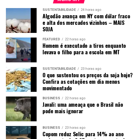
melhor. Trabalhar com isso daqui é muito gratificante e a
SUSTENTABILIDADE
24 horas ago
remuneração é muito melhor do que a advocacia”
.
Algodão avança em NY com dólar fraco
e alta dos mercados vizinhos – MAIS
SOJA
FEATURED
22 horas ago
Homem é executado a tiros enquanto
levava o filho para a escola em MT
SUSTENTABILIDADE
23 horas ago
O que sustentou os preços da soja hoje?
Confira as cotações em dia menos
movimentado
Foto: Pedro Silvestre/Canal Rural Mato Grosso
BUSINESS
22 horas ago
Javali: uma ameaça que o Brasil não
Investimento nas equipes ganha
pode mais ignorar
espaço
BUSINESS
23 horas ago
Copom reduz Selic para 14% ao ano
Na Fazenda Bueno, em Ipiranga do Norte, a estratégia