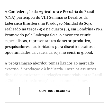
A FDA também apura se parte das pimentas foi
distribuída para supermercados e avalia novas ações de
UP NEXT
Condições das lavouras de soja nos EUA apresentam
A Confederação da Agricultura e Pecuária do Brasil
recall.
melhora
(CNA) participou do VIII Seminário Desafios da
O surto está ligado a pimentas jalapeño importadas do
Liderança Brasileira na Produção Mundial da Soja,
DON'T MISS
México, com 345 casos registrados em 27 Estados norte-
Operação marca início do período de defeso da
realizado na terça (4) e na quarta (5), em Londrina (PR).
piracema nesta quarta-feira
americanos e 36 hospitalizações. As autoridades
Promovido pela Embrapa Soja, o encontro reuniu
sanitárias mantêm a investigação sobre a distribuição do
especialistas, representantes do setor produtivo,
produto e possíveis medidas adicionais de recolhimento.
pesquisadores e autoridades para discutir desafios e
oportunidades da cadeia da soja no cenário global.
Fonte:
Estadão Conteúdo
A programação abordou temas ligados ao mercado
O post
Surto de salmonela nos EUA é ligado a pimentas
externo, à produção e à indústria. Entre os assuntos
jalapeño do México
apareceu primeiro em
Canal Rural
.
discutidos estiveram as relações comerciais entre Brasil
e China, as transformações na economia chinesa e
estratégias para fortalecer a liderança brasileira no
CONTINUE READING
mercado chinês.
O seminário também tratou dos efeitos das mudanças
climáticas sobre a produtividade e a qualidade da soja,