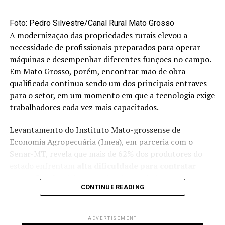
Ao avaliar o encontro, Dalcin afirmou que os debates
reforçaram os desafios e as oportunidades para o
agro
Foto: Pedro Silvestre/Canal Rural Mato Grosso
brasileiro
. Segundo ele, os painéis sobre a relação entre
A modernização das propriedades rurais elevou a
Brasil e China trouxeram alertas e oportunidades para o
necessidade de profissionais preparados para operar
presente e o futuro da
produção agrícola
. Também
máquinas e desempenhar diferentes funções no campo.
destacou a necessidade de buscar novos mercados para
Em Mato Grosso, porém, encontrar mão de obra
os produtos agrícolas brasileiros, com capacidade de
qualificada continua sendo um dos principais entraves
absorver o crescimento da produção e contribuir para a
para o setor, em um momento em que a tecnologia exige
renda dos produtores.
trabalhadores cada vez mais capacitados.
Para a CNA, o seminário reforçou a importância de
Levantamento do Instituto Mato-grossense de
acompanhar as transformações do mercado
Economia Agropecuária (Imea), em parceria com o
internacional e de construir estratégias para ampliar a
Senar-MT, revela que mais de 62% dos produtores do
competitividade da soja brasileira, diversificar destinos
estado enfrentam
alta dificuldade para contratar
de exportação e fortalecer a sustentabilidade e a
novos funcionários
. A maior demanda é por
eficiência da cadeia produtiva.
CONTINUE READING
operadores de máquinas agrícolas, reflexo da crescente
mecanização das atividades.
Fonte:
cnabrasil.org.br
ADVERTISEMENT
Diante desse cenário, muitas propriedades têm