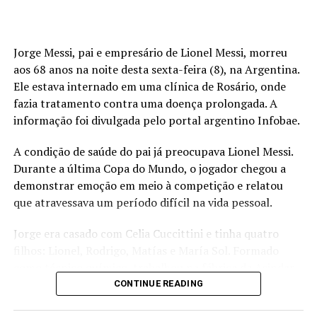
Jorge Messi, pai e empresário de Lionel Messi, morreu
aos 68 anos na noite desta sexta-feira (8), na Argentina.
Ele estava internado em uma clínica de Rosário, onde
fazia tratamento contra uma doença prolongada. A
informação foi divulgada pelo portal argentino Infobae.
A condição de saúde do pai já preocupava Lionel Messi.
Durante a última Copa do Mundo, o jogador chegou a
demonstrar emoção em meio à competição e relatou
que atravessava um período difícil na vida pessoal.
Jorge era casado com Celia Cuccittini e tinha quatro
filhos: Lionel, Rodrigo, Matías e María Sol. Formado
como técnico químico, trabalhou na fábrica da Acindar,
onde chegou ao cargo de gerente. Na juventude,
CONTINUE READING
também jogou como meio-campista nas categorias de