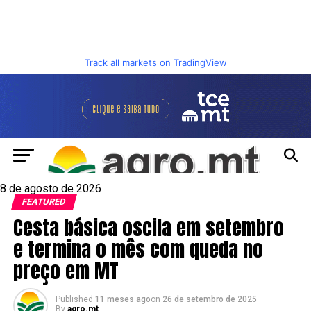
Track all markets on TradingView
8 de agosto de 2026
FEATURED
Cesta básica oscila em setembro
e termina o mês com queda no
preço em MT
Published
11 meses ago
on
26 de setembro de 2025
By
agro.mt