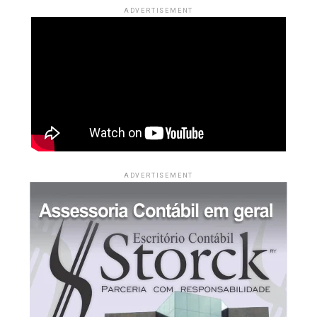
base do Newell’s Old Boys, mas deixou o futebol após o
ADVERTISEMENT
serviço militar.
Na trajetória de Lionel, Jorge teve papel decisivo. Ele
buscou alternativas para garantir o tratamento
hormonal necessário ao filho e chegou a negociar com o
River Plate. Posteriormente, articulou a transferência
para o Barcelona, quando Lionel tinha 13 anos, em um
acordo que previa o custeio do tratamento, além de
moradia, salário e suporte profissional para a família.
ADVERTISEMENT