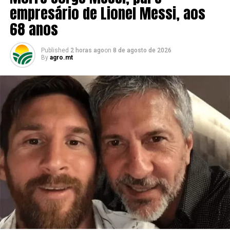
empresário de Lionel Messi, aos
68 anos
Published
2 horas ago
on
8 de agosto de 2026
By
agro.mt