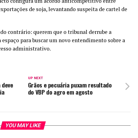
pacto configura um acordo anticompetitivo entre
exportações de soja, levantando suspeita de cartel de
do contrário: querem que o tribunal derrube a
ia espaço para buscar um novo entendimento sobre a
cesso administrativo.
UP NEXT
a deve
Grãos e pecuária puxam resultado
ia
do VBP do agro em agosto
YOU MAY LIKE