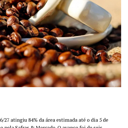
026/27 atingiu 84% da área estimada até o dia 5 de
o pela
Safras & Mercado
. O avanço foi de seis