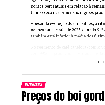
pontos percentuais em relação à seman
tempo seco nas principais regiões produ
Apesar da evolução dos trabalhos, o ri
no mesmo período de 2025, quando 94% d
também está inferior à média dos último
No segmento de café canéfora (conilon/r
com 99% da produção já retirada das lav
no mesmo período do ano passado e aci
CON
Veja em primeira mão tudo sobre agri
o Canal Rural no Google News!
BUSINESS
Já a colheita do café arábica apresentou
Preços do boi gor
alcançando 77% da produção. As condiçõ
intensificação dos trabalhos, mas o ri