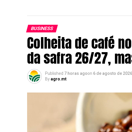
BUSINESS
Colheita de café n
da safra 26/27, m
Published
7 horas ago
on
6 de agosto de 202
By
agro.mt