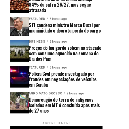
84% da safra 26/27, mas segue
atrasada
FEATURED
8 horas ago
STJ condena ministro Marco Buzzi por
unanimidade e decreta perda de cargo
BUSINESS
8 horas ago
Preços do boi gordo sobem no atacado
com consumo aquecido na semana do
Dia dos Pais
FEATURED
8 horas ago
Polícia Civil prende investigado por
fraudes em negociações de veículos
em Cuiabá
AGRO MATO GROSSO
9 horas ago
Demarcação de terra de indígenas
isolados em MT é concluída após mais
de 27 anos
ADVERTISEMENT