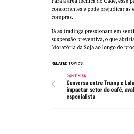
Para a área técnica do Cade, esse 
concorrentes e pode prejudicar as 
compras.
Já as tradings pressionam em senti
suspensão preventiva, o que abrir
Moratória da Soja ao longo do pro
RELATED TOPICS:
DON'T MISS
Conversa entre Trump e Lul
impactar setor do café, aval
especialista