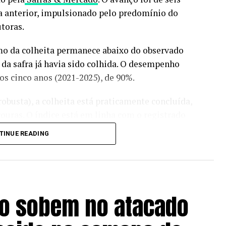
a anterior, impulsionado pelo predomínio do
toras.
tmo da colheita permanece abaixo do observado
a safra já havia sido colhida. O desempenho
s cinco anos (2021-2025), de 90%.
obusta), a colheita está praticamente concluída,
ouras. O índice está em linha com o registrado
ma da média histórica de 98%.
TINUE READING
cultura, pecuária, economia e
previsão do tempo
:
siga
 avanço significativo na última semana,
do sobem no atacado
es climáticas mais secas favoreceram a
tmo segue abaixo dos 91% registrados na mesma