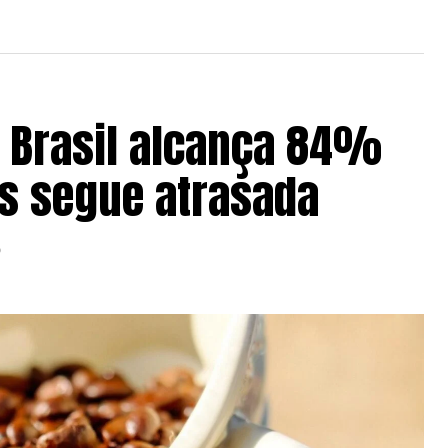
o Brasil alcança 84%
as segue atrasada
6