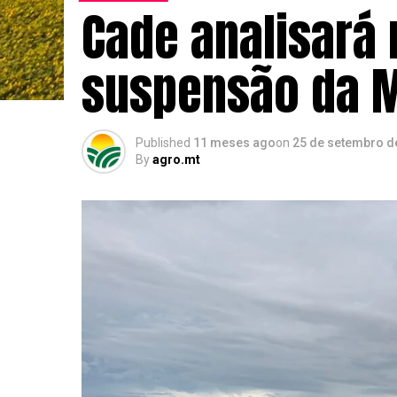
Cade analisará 
suspensão da M
Published
11 meses ago
on
25 de setembro d
By
agro.mt