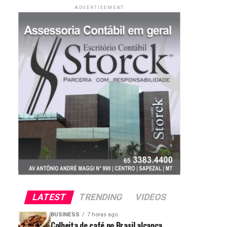
ADVERTISEMENT
LATEST
TRENDING
VIDEOS
BUSINESS
7 horas ago
Colheita de café no Brasil alcança