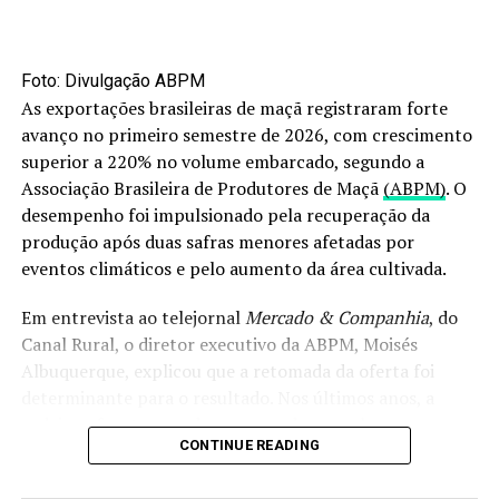
Foto: Divulgação ABPM
As exportações brasileiras de maçã registraram forte
avanço no primeiro semestre de 2026, com crescimento
superior a 220% no volume embarcado, segundo a
Associação Brasileira de Produtores de Maçã
(ABPM)
. O
desempenho foi impulsionado pela recuperação da
produção após duas safras menores afetadas por
eventos climáticos e pelo aumento da área cultivada.
Em entrevista ao telejornal
Mercado & Companhia
, do
Canal Rural, o diretor executivo da ABPM, Moisés
Albuquerque, explicou que a retomada da oferta foi
determinante para o resultado. Nos últimos anos, a
cadeia enfrentou perdas provocadas por chuvas
CONTINUE READING
intensas, especialmente no segundo semestre de 2023 e
em maio de 2024.