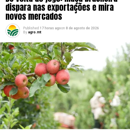
para discutir crédito e endividamento no campo
dispara nas exportações e mira
DON'T MISS
novos mercados
Envio de bovinos de Mato Grosso para abate em outros
estados dispara
Published
17 horas ago
on
8 de agosto de 2026
By
agro.mt