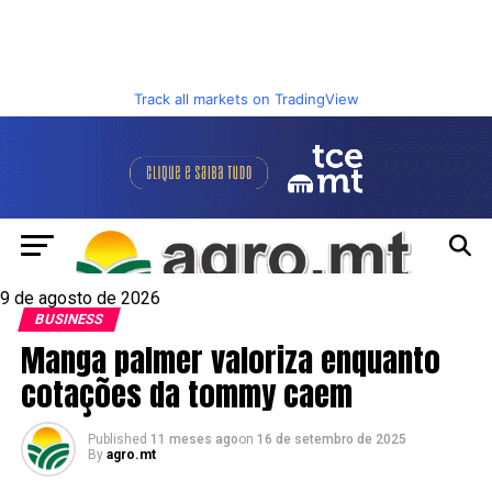
Track all markets on TradingView
9 de agosto de 2026
BUSINESS
Manga palmer valoriza enquanto
cotações da tommy caem
Published
11 meses ago
on
16 de setembro de 2025
By
agro.mt