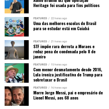
Heritage foi usada para fins políticos
“Então nós temos um desafio aí para levar
biocombustíveis”
, afirma Rangel. Entre as alternativas
FEATURED
22 horas ago
está a implantação de um
etanolduto
para conectar
Uma das melhores escolas do Brasil
Mato Grosso aos grandes centros consumidores, como
para se estudar está em Cuiabá
São Paulo e Rio de Janeiro.
“Nós precisamos sonhar com
um etanolduto. Nós já estamos fazendo um projeto, tem
FEATURED
21 horas ago
alguns trabalhos nesse sentido”
.
STF impõe rara derrota a Moraes e
reduz pena de condenada pelo 8 de
A expansão ferroviária, a duplicação da BR-163 e a
janeiro
Ferrogrão também são consideradas estratégicas para
FEATURED
15 horas ago
reduzir o custo de transporte. A ligação com o Arco
Com menor desmatamento desde 2016,
Norte pode ampliar ainda o acesso aos mercados
Lula ironiza justificativa de Trump para
internacionais, principalmente na Ásia e na Europa.
sobretaxar o Brasil
FEATURED
16 horas ago
Morre Jorge Messi, pai e empresário de
Lionel Messi, aos 68 anos