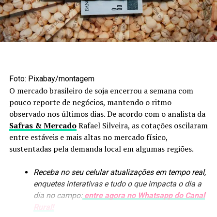
Foto: Maruan Bello/Canal Rural Mato Grosso
Agroindústria amplia
Foto: Pixabay/montagem
processamento
O mercado brasileiro de soja encerrou a semana com
pouco reporte de negócios, mantendo o ritmo
Os biocombustíveis estão entre os segmentos que mais
observado nos últimos dias. De acordo com o analista da
avançaram nesse processo. Em nove anos, a produção de
Safras & Mercado
Rafael Silveira, as cotações oscilaram
etanol passou de 1,6 bilhão para uma previsão de
8,4
entre estáveis e mais altas no mercado físico,
bilhões de litros
. A arrecadação de ICMS do setor
sustentadas pela demanda local em algumas regiões.
também aumentou, de R$ 300 milhões para mais de R$ 4
bilhões.
Receba no seu celular atualizações em tempo real,
enquetes interativas e tudo o que impacta o dia a
O crescimento das usinas trouxe novos produtos para
dia no campo:
entre agora no Whatsapp do Canal
dentro da cadeia, como óleo de milho e DDG, utilizado
Rural!
na alimentação animal. O efeito se estendeu à pecuária,