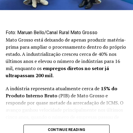
Médio. Neste ano, embora tenhamos tido um aumento
acima de 200% no volume exportado, poderíamos ter,
no mínimo, dobrado esse volume”, disse.
Mercado externo concentra
Foto: Maruan Bello/Canal Rural Mato Grosso
Mato Grosso está deixando de apenas produzir matéria-
oportunidades no primeiro semestre
prima para ampliar o processamento dentro do próprio
estado. A industrialização cresceu cerca de 40% nos
Apesar do avanço das exportações, a maior parte da
últimos anos e elevou o número de indústrias para 16
produção brasileira de maçãs ainda permanece no
mil, enquanto os
empregos diretos no setor já
mercado interno. Cerca de 90% da fruta produzida no
ultrapassam 200 mil
.
país é destinada ao consumidor brasileiro.
A indústria representa atualmente cerca de
15% do
O primeiro semestre é considerado uma janela
Produto Interno Bruto
(PIB) de Mato Grosso e
estratégica para as vendas externas porque coincide
responde por quase metade da arrecadação de ICMS. O
com o período de entressafra do hemisfério norte,
avanço ganhou velocidade principalmente nos últimos
responsável por aproximadamente 90% da produção
cinco anos, quando o número de empresas passou de
mundial de maçãs.
pouco mais de 11 mil para o patamar atual.
CONTINUE READING