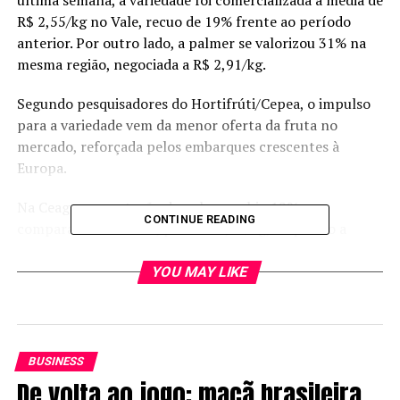
R$ 2,55/kg no Vale, recuo de 19% frente ao período
anterior. Por outro lado, a palmer se valorizou 31% na
mesma região, negociada a R$ 2,91/kg.
Segundo pesquisadores do Hortifrúti/Cepea, o impulso
para a variedade vem da menor oferta da fruta no
mercado, reforçada pelos embarques crescentes à
Europa.
Na Ceagesp, a cotação da palmer subiu 12% no
CONTINUE READING
comparativo semanal, para R$ 5,22/kg, enquanto a
tommy seguiu a R$ 5,84/kg.
YOU MAY LIKE
*Sob supervisão de Luis Roberto Toledo
RELATED TOPICS:
BUSINESS
UP NEXT
Fórum da Aprosoja MT reúne produtores e especialistas
De volta ao jogo: maçã brasileira