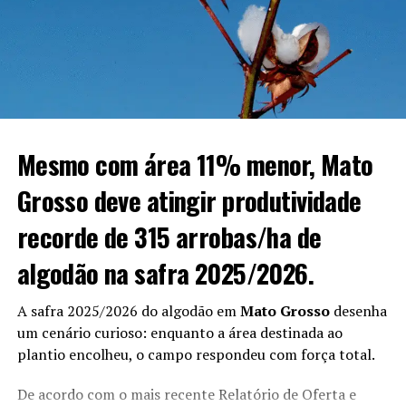
complementou.
RELATED TOPICS:
UP NEXT
Painel discute desafios e oportunidades na convivência
entre sojicultura e apicultura
Mesmo com área 11% menor, Mato
DON'T MISS
Grosso deve atingir produtividade
Mercado da soja em MT mira exportações e se prepara
para novo ciclo
recorde de 315 arrobas/ha de
algodão na safra 2025/2026.
A safra 2025/2026 do algodão em
Mato Grosso
desenha
um cenário curioso: enquanto a área destinada ao
plantio encolheu, o campo respondeu com força total.
De acordo com o mais recente Relatório de Oferta e