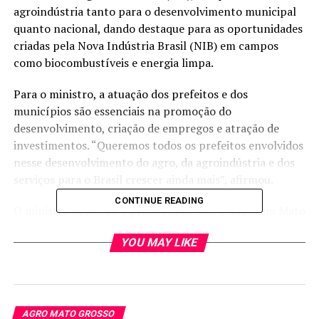
agroindústria tanto para o desenvolvimento municipal
quanto nacional, dando destaque para as oportunidades
criadas pela Nova Indústria Brasil (NIB) em campos
como biocombustíveis e energia limpa.
Para o ministro, a atuação dos prefeitos e dos
municípios são essenciais na promoção do
desenvolvimento, criação de empregos e atração de
investimentos. “Queremos todos os prefeitos envolvidos
nesse desenvolvimento do agro, da agroindústria e dos
serviços para o Brasil crescer ainda mais”, afirmou.
CONTINUE READING
O ministro destacou a produção de soja e milho em Mato
Grosso, culturas que contribuem para outros setores da
YOU MAY LIKE
economia, com a produção de etanol, biodiesel, DDG e
bioeletricidade.
“Nós vamos ter uma
AGRO MATO GROSSO