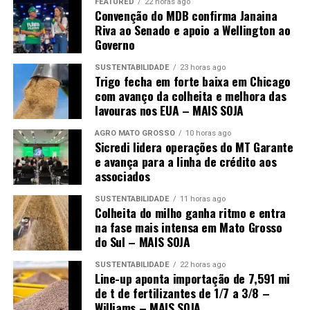
FEATURED
22 horas ago
Concessão de Aval (CCA). Esta comissão é destinada à
Convenção do MDB confirma Janaina
manutenção do próprio fundo e tem o objetivo de
Riva ao Senado e apoio a Wellington ao
Governo
contribuir para o aumento de recursos e beneficiar o maior
número de negócios ao longo do tempo.
SUSTENTABILIDADE
23 horas ago
Trigo fecha em forte baixa em Chicago
com avanço da colheita e melhora das
lavouras nos EUA – MAIS SOJA
AGRO MATO GROSSO
10 horas ago
Sicredi lidera operações do MT Garante
e avança para a linha de crédito aos
associados
SUSTENTABILIDADE
11 horas ago
Colheita do milho ganha ritmo e entra
na fase mais intensa em Mato Grosso
do Sul – MAIS SOJA
SUSTENTABILIDADE
22 horas ago
Line-up aponta importação de 7,591 mi
de t de fertilizantes de 1/7 a 3/8 –
Williams – MAIS SOJA