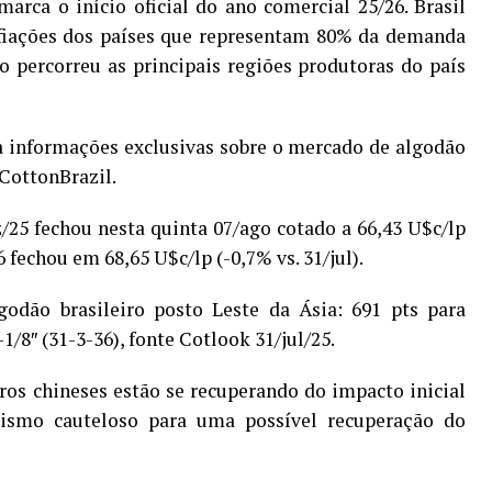
arca o início oficial do ano comercial 25/26. Brasil
 fiações dos países que representam 80% da demanda
o percorreu as principais regiões produtoras do país
 informações exclusivas sobre o mercado de algodão
-CottonBrazil.
/25 fechou nesta quinta 07/ago cotado a 66,43 U$c/lp
6 fechou em 68,65 U$c/lp (-0,7% vs. 31/jul).
odão brasileiro posto Leste da Ásia: 691 pts para
8″ (31-3-36), fonte Cotlook 31/jul/25.
ros chineses estão se recuperando do impacto inicial
mismo cauteloso para uma possível recuperação do