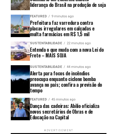
liderança do Brasil na produção de soja
FEATURED
9 minutos ago
Prefeitura faz varredura contra
placas irregulares em calçadas e
multa farmácias em R$ 1,5 mil
SUSTENTABILIDADE
22 minutos ago
Entenda o que muda com a nova Lei do
Frete – MAIS SOJA
SUSTENTABILIDADE
44 minutos ago
Alerta para focos de incêndios
preocupa enquanto ciclone bomba
avança no país; confira a previsão do
tempo
FEATURED
45 minutos ago
Dança das cadeiras: Abilio oficializa
novos secretários de Obras e de
Educação na Capital
ADVERTISEMENT