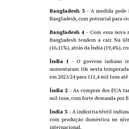
Bangladesh 3
– A medida pode i
Bangladesh, com potencial para ce
Bangladesh 4
– Com essa nova r
Bangladesh tendem a cair. Na úl
(16,11%), atrás da Índia (19,4%), 
Índia 1
– O governo indiano in
aumentaram 10x nesta temporada. 
em 2023/24 para 111,4 mil tons até
Índia 2
– As compras dos EUA tam
mil tons, com forte demanda por fi
Índia 3
– A indústria têxtil india
com produção doméstica no nív
internacional.