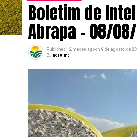
Boletim de Inte
Abrapa – 08/08
Published
12 meses ago
on
8 de agosto de 2
By
agro.mt