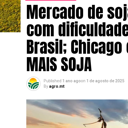
Mercado de soj
com dificuldade
Brasil; Chicago 
MAIS SOJA
Published
1 ano ago
on
1 de agosto de 2025
By
agro.mt