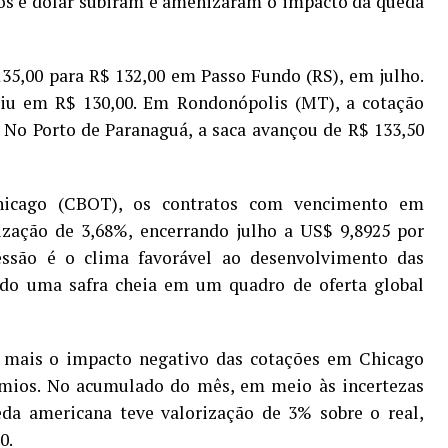
os e dólar subiram e amenizaram o impacto da queda
135,00 para R$ 132,00 em Passo Fundo (RS), em julho.
iu em R$ 130,00. Em Rondonópolis (MT), a cotação
. No Porto de Paranaguá, a saca avançou de R$ 133,50
hicago (CBOT), os contratos com vencimento em
zação de 3,68%, encerrando julho a US$ 9,8925 por
essão é o clima favorável ao desenvolvimento das
do uma safra cheia em um quadro de oferta global
 mais o impacto negativo das cotações em Chicago
rêmios. No acumulado do mês, em meio às incertezas
eda americana teve valorização de 3% sobre o real,
0.