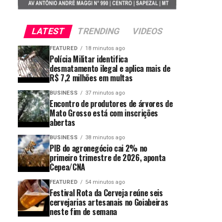
LATEST
TRENDING
VIDEOS
FEATURED
18 minutos ago
Polícia Militar identifica
desmatamento ilegal e aplica mais de
R$ 7,2 milhões em multas
BUSINESS
37 minutos ago
Encontro de produtores de árvores de
Mato Grosso está com inscrições
abertas
BUSINESS
38 minutos ago
PIB do agronegócio cai 2% no
primeiro trimestre de 2026, aponta
Cepea/CNA
FEATURED
54 minutos ago
Festival Rota da Cerveja reúne seis
cervejarias artesanais no Goiabeiras
neste fim de semana