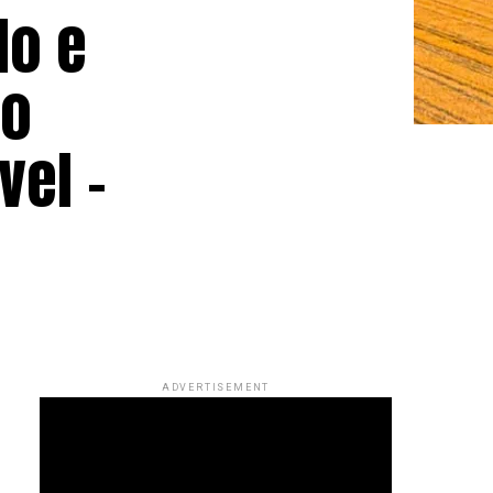
do e
no
vel –
ADVERTISEMENT