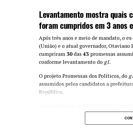
Levantamento mostra quais 
foram cumpridos em 3 anos e
Após três anos e meio de mandato, o e
(União) e o atual governador, Otaviano 
cumpriram
30
das
43
promessas assumi
conforme levantamento do
g1.
O projeto Promessas dos Políticos, do
g
assumidos pelos candidatos a prefeitura
República.
Mauro Mendes, do União Brasil, renunc
Otaviano Pivetta assumiu o cargo e tem
CON
mandato.