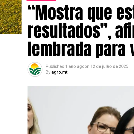
“Mostra que e
resultados”, a
lembrada para 
Published
1 ano ago
on
12 de julho de 2025
By
agro.mt