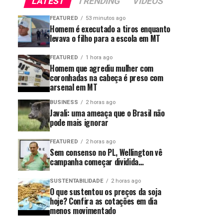
LATEST
TRENDING
VIDEOS
FEATURED
53 minutos ago
Homem é executado a tiros enquanto
levava o filho para a escola em MT
FEATURED
1 hora ago
Homem que agrediu mulher com
coronhadas na cabeça é preso com
arsenal em MT
BUSINESS
2 horas ago
Javali: uma ameaça que o Brasil não
pode mais ignorar
FEATURED
2 horas ago
Sem consenso no PL, Wellington vê
campanha começar dividida…
SUSTENTABILIDADE
2 horas ago
O que sustentou os preços da soja
hoje? Confira as cotações em dia
menos movimentado