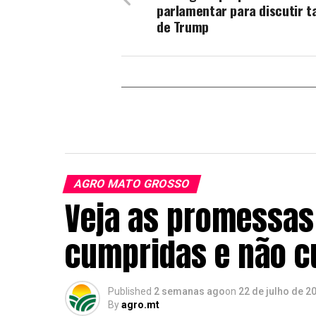
parlamentar para discutir t
de Trump
AGRO MATO GROSSO
Veja as promessas 
cumpridas e não 
Published
2 semanas ago
on
22 de julho de 2
By
agro.mt