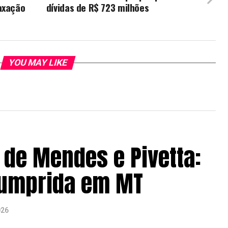
axação
dívidas de R$ 723 milhões
YOU MAY LIKE
de Mendes e Pivetta:
cumprida em MT
026