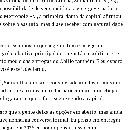
s votada da história de Cuiabá, Samantha Iris (PL),
 possibilidade de ser candidata a vice-governadora
io Metrópole FM, a primeira-dama da capital afirmou
s sobre o assunto, mas disse receber com naturalidade
ecida. Isso mostra que a gente tem conseguido
ga é o objetivo principal de quem tá na política. E ter
to meu e das entregas do Abilio também. E eu espero
o é esse”, declarou.
bá, Samantha tem sido considerada um dos nomes em
ual, o que a coloca no radar para compor uma chapa
ela garantiu que o foco segue sendo a capital.
aro que a gente deixa as opções em aberto, mas ainda
ouve nenhuma conversa formal. Eu penso em entregar
chegar em 2026 eu poder pensar nisso com