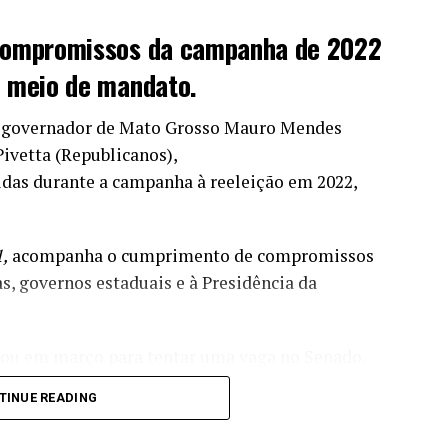
compromissos da campanha de 2022
 meio de mandato.
x-governador de Mato Grosso Mauro Mendes
Pivetta (Republicanos),
das durante a campanha à reeleição em 2022,
1,
acompanha o cumprimento de compromissos
s, governos estaduais e à Presidência da
iou em março para tentar uma vaga no Senado.
 o apoio do ex-governador para buscar um novo
TINUE READING