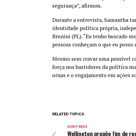
segurança”, afirmou.
Durante a entrevista, Samantha t
identidade política própria, indep
Brunini (PL). “Eu tenho buscado m
pessoas conheçam o que eu posso e
Mesmo sem cravar uma possível ca
força nos bastidores da política 
urnas e o engajamento em ações soc
RELATED TOPICS:
DON'T MISS
Wellington propõe fim de re