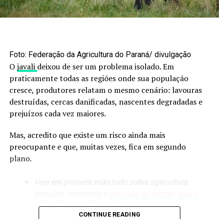
O post
Boi gordo: oferta curta sustenta alta nos preços;
planejamento e manejo sustentável.”
confira os números
apareceu primeiro em
Canal Rural
.
Segundo ela, os dados podem orientar políticas públicas
e iniciativas privadas para recuperação de áreas
produtivas, contribuindo para a meta do PNCPD de
Foto: Federação da Agricultura do Paraná/ divulgação
reduzir pastagens degradadas.
O
javali
deixou de ser um problema isolado. Em
praticamente todas as regiões onde sua população
Intensificação sustentável como
cresce, produtores relatam o mesmo cenário: lavouras
meta
destruídas, cercas danificadas, nascentes degradadas e
prejuízos cada vez maiores.
O Brasil possui hoje
113,2 milhões de hectares
de
pastagens com manejo, segundo o IBGE. Entre 2000 e
Mas, acredito que existe um risco ainda mais
2020, essas áreas cresceram 27,9%, um aumento de 24,7
preocupante e que, muitas vezes, fica em segundo
milhões de hectares. Apesar disso, ainda existem
28
plano.
milhões de hectares de pastagens degradadas
com
potencial para recuperação e expansão agrícola,
Veja em primeira mão tudo sobre agricultura,
conforme dados da Embrapa.
pecuária, economia e
previsão do tempo
:
siga o
Canal Rural no Google News!
Os sistemas integrados de produção ocupavam 17,4
CONTINUE READING