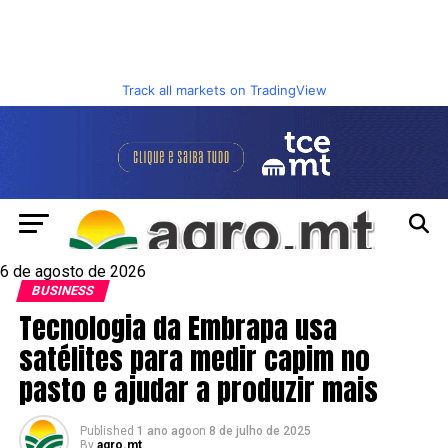
Track all markets on TradingView
6 de agosto de 2026
BUSINESS
Tecnologia da Embrapa usa
satélites para medir capim no
pasto e ajudar a produzir mais
Published
1 ano ago
on
8 de julho de 2025
By
agro.mt