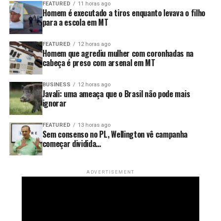
insistir nela não é solução. É apenas adiar um problema
FEATURED
11 horas ago
Homem é executado a tiros enquanto levava o filho
que pode se tornar muito maior no futuro.
para a escola em MT
FEATURED
12 horas ago
Homem que agrediu mulher com coronhadas na
cabeça é preso com arsenal em MT
BUSINESS
12 horas ago
Javali: uma ameaça que o Brasil não pode mais
ignorar
FEATURED
13 horas ago
Sem consenso no PL, Wellington vê campanha
começar dividida…
ADVERTISEMENT