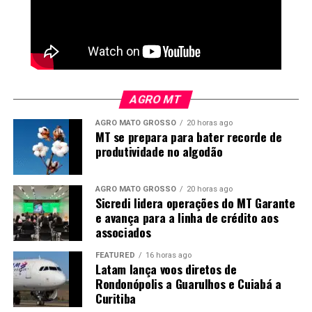
AGRO MT
AGRO MATO GROSSO
20 horas ago
MT se prepara para bater recorde de
produtividade no algodão
*
Miguel Daoud
é comentarista de Economia e
Política do Canal Rural
AGRO MATO GROSSO
20 horas ago
Sicredi lidera operações do MT Garante
e avança para a linha de crédito aos
O
Canal Rural
não se responsabiliza pelas opiniões e
associados
conceitos emitidos nos textos desta sessão, sendo os
FEATURED
16 horas ago
conteúdos de inteira responsabilidade de seus autores. A
Latam lança voos diretos de
empresa se reserva o direito de fazer ajustes no texto
Rondonópolis a Guarulhos e Cuiabá a
Curitiba
para adequação às normas de publicação.