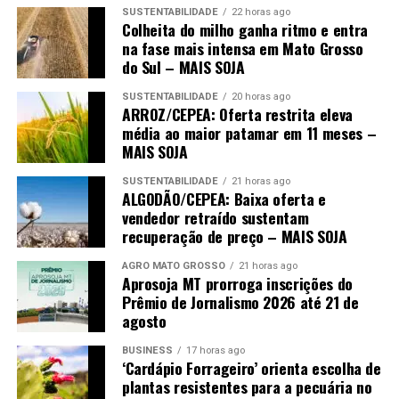
SUSTENTABILIDADE
22 horas ago
O post
Javali: uma ameaça que o Brasil não pode mais
Colheita do milho ganha ritmo e entra
ignorar
apareceu primeiro em
Canal Rural
.
na fase mais intensa em Mato Grosso
do Sul – MAIS SOJA
SUSTENTABILIDADE
20 horas ago
ARROZ/CEPEA: Oferta restrita eleva
média ao maior patamar em 11 meses –
MAIS SOJA
SUSTENTABILIDADE
21 horas ago
ALGODÃO/CEPEA: Baixa oferta e
vendedor retraído sustentam
recuperação de preço – MAIS SOJA
AGRO MATO GROSSO
21 horas ago
Aprosoja MT prorroga inscrições do
Prêmio de Jornalismo 2026 até 21 de
agosto
BUSINESS
17 horas ago
‘Cardápio Forrageiro’ orienta escolha de
plantas resistentes para a pecuária no