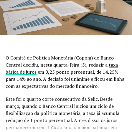
menos do que remediar.
A legislação não é o problema
Existe uma ideia equivocada de que a lei impede o
controle desses animais.
Não impede.
O Comitê de Política Monetária (Copom) do Banco
A legislação brasileira autoriza o manejo e o controle
Central decidiu, nesta quarta-feira (5), reduzir a
taxa
populacional, desde que sejam obedecidas regras
básica de juros
em 0,25 ponto percentual, de 14,25%
técnicas e ambientais.
para 14% ao ano. A decisão foi unânime e ficou em linha
com as expectativas do mercado financeiro.
Então, por que a população continua aumentando?
Este foi o quarto corte consecutivo da Selic. Desde
Porque o modelo adotado simplesmente não está
março, quando o Banco Central iniciou um ciclo de
conseguindo acompanhar a velocidade de reprodução e
flexibilização da política monetária, a taxa já acumula
dispersão da espécie.
redução de 1 ponto percentual. Antes disso, os juros
permaneceram em 15% ao ano, o maior patamar em
O produtor faz sua parte, controla os animais em sua