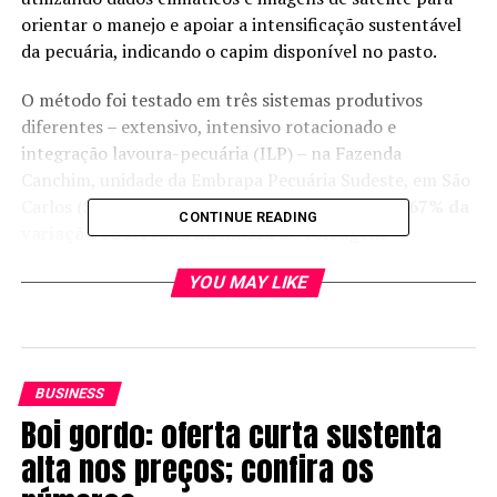
orientar o manejo e apoiar a intensificação sustentável
da pecuária, indicando o capim disponível no pasto.
O método foi testado em três sistemas produtivos
diferentes – extensivo, intensivo rotacionado e
integração lavoura-pecuária (ILP) – na Fazenda
Canchim, unidade da Embrapa Pecuária Sudeste, em São
Carlos (SP). O modelo aplicado explicou mais de
67% da
CONTINUE READING
variação observada na massa de forragem
disponível, com destaque para o sistema extensivo, onde
YOU MAY LIKE
a acurácia chegou a
86%
, animando os pesquisadores.
“Os resultados são promissores e demonstram a eficácia
da metodologia em diferentes contextos”, afirma
Gustavo Bayma, analista da Embrapa Meio Ambiente.
BUSINESS
Boi gordo: oferta curta sustenta
O estudo utilizou o modelo Safer (
Simple Algorithm for
alta nos preços; confira os
Evapotranspiration Retrieving
, ou algoritmo simples
para recuperação de evapotranspiração),