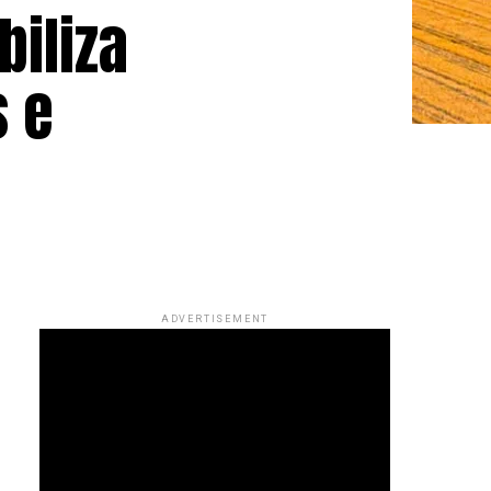
biliza
s e
ADVERTISEMENT