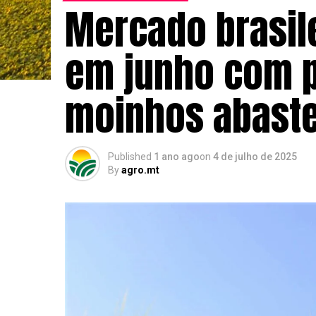
Mercado brasile
em junho com p
moinhos abaste
Published
1 ano ago
on
4 de julho de 2025
By
agro.mt