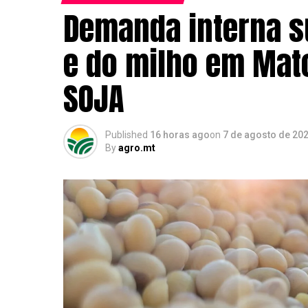
Demanda interna s
e do milho em Mato
SOJA
Published
16 horas ago
on
7 de agosto de 20
By
agro.mt