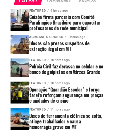
LATEST
TRENDING
VIDEOS
FEATURED
9 horas ago
Cuiabá firma parceria com Comitê
Paralímpico Brasileiro para capacitar
professores da rede municipal
AGRO MATO GROSSO
9 horas ago
Idosos são presos suspeitos de
extração ilegal em MT
FEATURED
10 horas ago
Polícia Civil faz devassa no celular e no
banco de golpistas em Várzea Grande
FEATURED
10 horas ago
Operação “Guardião Escolar” e força-
tarefa reforçam segurança em praças
e unidades de ensino
FEATURED
11 horas ago
Disco de ferramenta elétrica se solta,
atinge trabalhador e causa
hemorragia grave em MT