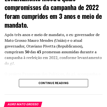
compromissos da campanha de 2022
foram cumpridos em 3 anos e meio de
mandato.
Após três anos e meio de mandato, o ex-governador de
Mato Grosso Mauro Mendes (União) e o atual
governador, Otaviano Pivetta (Republicanos),
cumpriram
30
das
43
promessas assumidas durante a
campanha à reeleição em 2022, conforme levantamento
do
g1.
O projeto Promessas dos Políticos, do
g1,
acompanha o
cumprimento de compromissos assumidos pelos
CONTINUE READING
candidatos a prefeituras, governos estaduais e à
Presidência da República.
Mauro Mendes, do União Brasil, renunciou em
AGRO MATO GROSSO