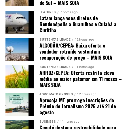
Hospital Regional de Sorriso – 75%
do Sul – MAIS SOJA
Hospital Regional de Sinop – 80%
FEATURED
7 horas ago
Latam lança voos diretos de
Rondonópolis a Guarulhos e Cuiabá a
Curitiba
SUSTENTABILIDADE
12 horas ago
ALGODÃO/CEPEA: Baixa oferta e
vendedor retraído sustentam
recuperação de preço – MAIS SOJA
SUSTENTABILIDADE
11 horas ago
ARROZ/CEPEA: Oferta restrita eleva
média ao maior patamar em 11 meses –
MAIS SOJA
AGRO MATO GROSSO
12 horas ago
Aprosoja MT prorroga inscrições do
Prêmio de Jornalismo 2026 até 21 de
agosto
BUSINESS
11 horas ago
Cecafé destaca rastreabilidade para