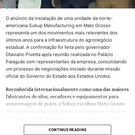
equipes de checagem seguem uma metodologia própria
para acompanhar os compromissos assumidos pelos
governantes. Veja os critérios. Quando o mandato
O anúncio da instalação de uma unidade da norte-
termina, em dezembro, o levantamento é atualizado.
americana Sukup Manufacturing em Mato Grosso
representa um dos movimentos mais relevantes dos
Veja abaixo as promessas
últimos anos para a infraestrutura do agronegócio
estadual. A confirmação foi feita pelo governador
separadas por temas:
Otaviano Pivetta após reunião realizada no Palácio
Paiaguás com representantes da empresa, consolidando
um processo de negociações iniciado durante missão
Saúde
oficial do Governo do Estado aos Estados Unidos.
Educação
Reconhecida internacionalmente como uma das maiores
Segurança Pública
fabricantes de silos, secadores e equipamentos para
Administração
armazenagem de grãos, a Sukup escolheu Mato Grosso
para expandir suas operações em um momento em que
Infraestrutura
o Estado vive uma acelerada expansão da produção
Direitos humanos
agrícola e enfrenta um dos maiores desafios do setor: a
CONTINUE READING
insuficiência da capacidade de armazenagem diante do
Esporte