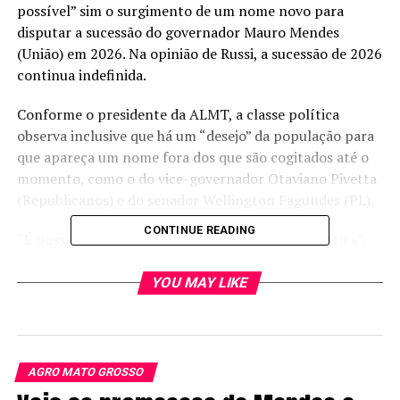
possível” sim o surgimento de um nome novo para
disputar a sucessão do governador Mauro Mendes
(União) em 2026. Na opinião de Russi, a sucessão de 2026
continua indefinida.
Conforme o presidente da ALMT, a classe política
observa inclusive que há um “desejo” da população para
que apareça um nome fora dos que são cogitados até o
momento, como o do vice-governador Otaviano Pivetta
(Republicanos) e do senador Wellington Fagundes (PL).
CONTINUE READING
“É possível…eu acho que tudo é possível em política”,
disse ao ser questionado sobre a disputa de 2026. A
gente vê na população – talvez – um desejo de que
YOU MAY LIKE
apareça um nome da classe política…então, tudo é
possível”, declarou.
“Nós tivemos em 2002 o nome do empresário Blairo
AGRO MATO GROSSO
Maggi que surgiu na reta final da campanha e ganhou o