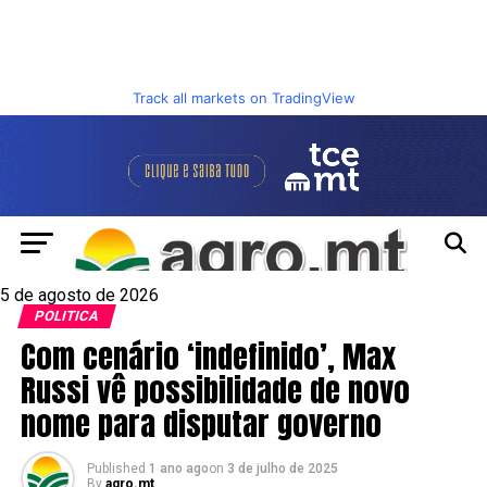
Track all markets on TradingView
5 de agosto de 2026
POLITICA
Com cenário ‘indefinido’, Max
Russi vê possibilidade de novo
nome para disputar governo
Published
1 ano ago
on
3 de julho de 2025
By
agro.mt