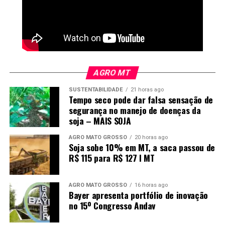
em parte
.
As obras dos Hospitais de Juína, Confresa e Tangará da
Ver essa foto no Instagram
Serra seguem em andamento, com 64%, 65% e 63% de
Ver essa foto no Instagram
conclusão, respectivamente. A previsão de conclusão da
obra de Juína é para dezembro de 2026, enquanto
AGRO MT
Confresa e Tangará da Serra têm previsão de conclusão
para fevereiro de 2027.
SUSTENTABILIDADE
21 horas ago
Tempo seco pode dar falsa sensação de
segurança no manejo de doenças da
O que diz o governo:
Outros hospitais passam por
soja – MAIS SOJA
processo de modernização e adequação estrutural.
Andamento aproximado das obras:
AGRO MATO GROSSO
20 horas ago
Soja sobe 10% em MT, a saca passou de
R$ 115 para R$ 127 I MT
Hospital Regional de Rondonópolis – 30%
Hospital Regional de Cáceres – 58%
Um post compartilhado por MTMais Noticias (@mtmaismt)
AGRO MATO GROSSO
16 horas ago
Bayer apresenta portfólio de inovação
Um post compartilhado por Otaviano Pivetta (@otavianopivetta)
Hospital Regional de Colíder – 65%
no 15º Congresso Andav
Hospital Regional de Sorriso – 75%