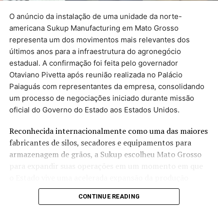
para acompanhar os compromissos assumidos pelos
governantes. Veja os critérios. Quando o mandato
O anúncio da instalação de uma unidade da norte-
termina, em dezembro, o levantamento é atualizado.
americana Sukup Manufacturing em Mato Grosso
representa um dos movimentos mais relevantes dos
Veja abaixo as promessas
últimos anos para a infraestrutura do agronegócio
estadual. A confirmação foi feita pelo governador
separadas por temas:
Otaviano Pivetta após reunião realizada no Palácio
Paiaguás com representantes da empresa, consolidando
um processo de negociações iniciado durante missão
Saúde
oficial do Governo do Estado aos Estados Unidos.
Educação
Reconhecida internacionalmente como uma das maiores
Segurança Pública
fabricantes de silos, secadores e equipamentos para
Administração
armazenagem de grãos, a Sukup escolheu Mato Grosso
para expandir suas operações em um momento em que
Infraestrutura
o Estado vive uma acelerada expansão da produção
Direitos humanos
agrícola e enfrenta um dos maiores desafios do setor: a
CONTINUE READING
insuficiência da capacidade de armazenagem diante do
Esporte
crescimento recorde das safras.
Meio Ambiente