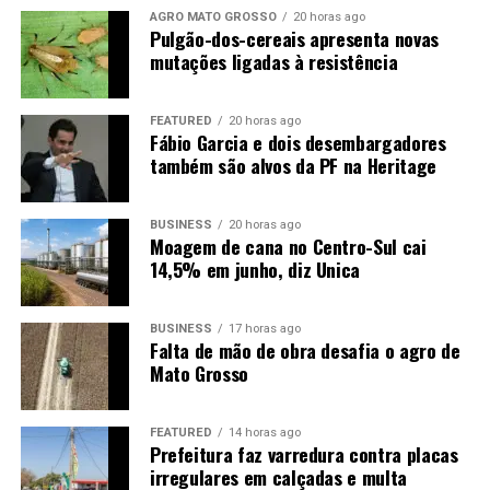
Hospital Regional de Sinop – 80%
AGRO MATO GROSSO
20 horas ago
Pulgão-dos-cereais apresenta novas
mutações ligadas à resistência
FEATURED
20 horas ago
Fábio Garcia e dois desembargadores
também são alvos da PF na Heritage
BUSINESS
20 horas ago
Moagem de cana no Centro-Sul cai
14,5% em junho, diz Unica
BUSINESS
17 horas ago
Falta de mão de obra desafia o agro de
Mato Grosso
FEATURED
14 horas ago
Prefeitura faz varredura contra placas
Aumentar tecnologia nas escolas
irregulares em calçadas e multa