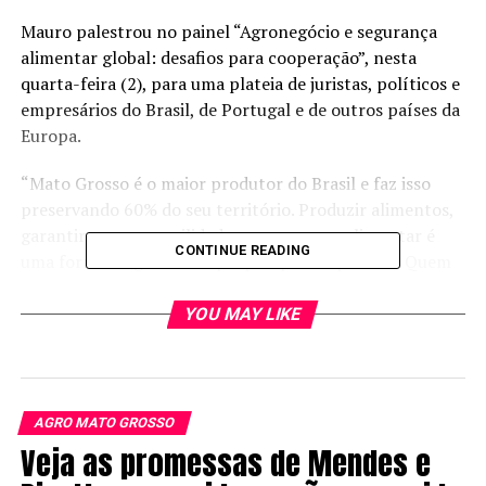
Mauro palestrou no painel “Agronegócio e segurança
alimentar global: desafios para cooperação”, nesta
quarta-feira (2), para uma plateia de juristas, políticos e
empresários do Brasil, de Portugal e de outros países da
Europa.
“Mato Grosso é o maior produtor do Brasil e faz isso
preservando 60% do seu território. Produzir alimentos,
garantir esta tranquilidade na segurança alimentar é
CONTINUE READING
uma forma de garantir a própria paz do planeta. Quem
conhece um pouquinho de história sabe que há milhares
de anos, além de uma visão expansionista de alguns
YOU MAY LIKE
impérios, de algumas civilizações, a briga por alimentos
sempre movimentou guerras e atrocidades dentro da
história da humanidade. Então hoje a paz mundial está
diretamente ligada a essa questão”, relatou.
AGRO MATO GROSSO
Veja as promessas de Mendes e
De acordo com o governador, o Brasil (e especialmente