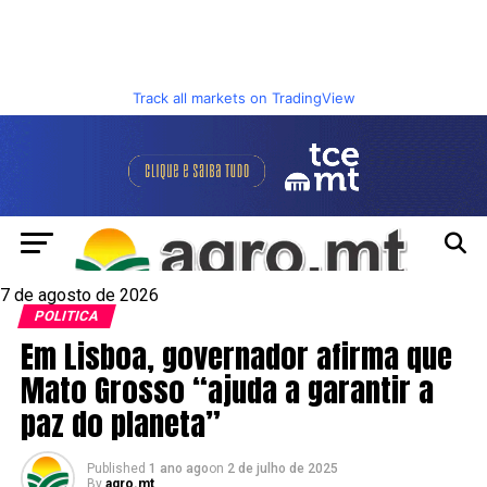
Track all markets on TradingView
7 de agosto de 2026
POLITICA
Em Lisboa, governador afirma que
Mato Grosso “ajuda a garantir a
paz do planeta”
Published
1 ano ago
on
2 de julho de 2025
By
agro.mt