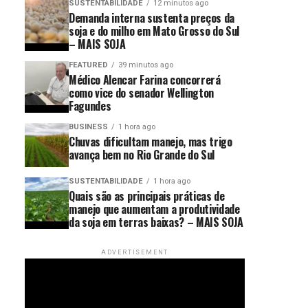
SUSTENTABILIDADE
12 minutos ago
Demanda interna sustenta preços da
soja e do milho em Mato Grosso do Sul
– MAIS SOJA
FEATURED
39 minutos ago
Médico Alencar Farina concorrerá
como vice do senador Wellington
Fagundes
BUSINESS
1 hora ago
Chuvas dificultam manejo, mas trigo
avança bem no Rio Grande do Sul
SUSTENTABILIDADE
1 hora ago
Quais são as principais práticas de
manejo que aumentam a produtividade
da soja em terras baixas? – MAIS SOJA
ADVERTISEMENT