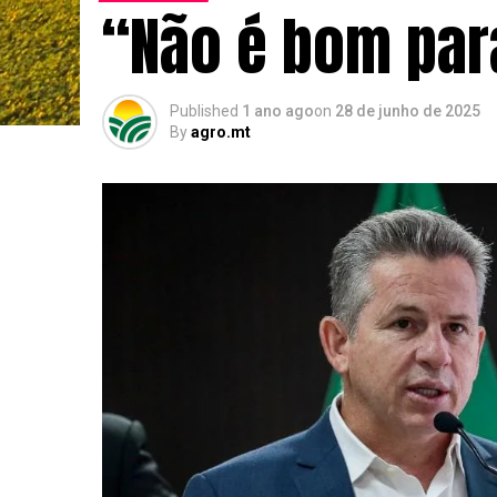
“Não é bom par
Published
1 ano ago
on
28 de junho de 2025
By
agro.mt