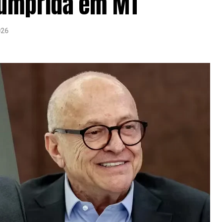
cumprida em MT
026