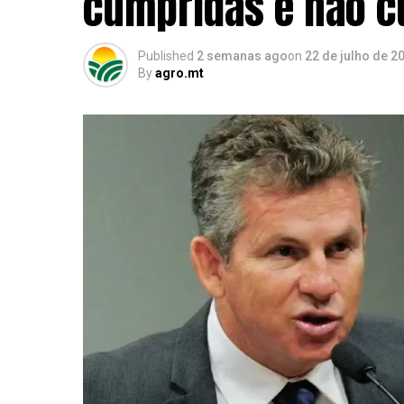
cumpridas e não 
Published
2 semanas ago
on
22 de julho de 2
By
agro.mt