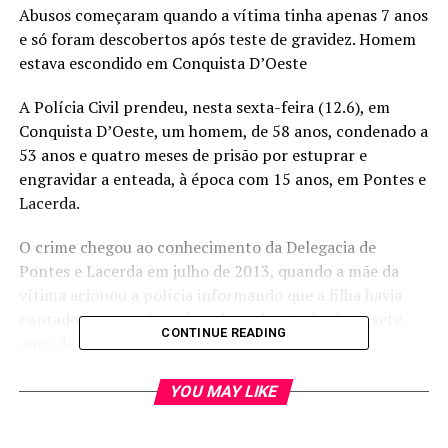
Abusos começaram quando a vítima tinha apenas 7 anos
e só foram descobertos após teste de gravidez. Homem
estava escondido em Conquista D’Oeste
A Polícia Civil prendeu, nesta sexta-feira (12.6), em
Conquista D’Oeste, um homem, de 58 anos, condenado a
53 anos e quatro meses de prisão por estuprar e
engravidar a enteada, à época com 15 anos, em Pontes e
Lacerda.
O crime chegou ao conhecimento da Delegacia de
Pontes e Lacerda em julho de 2013, quando a mãe da
vítima acionou a polícia informando que a filha havia
contado que era abusada pelo padrasto desde os sete
CONTINUE READING
anos de idade.
Segundo o relato da vítima, desde o último ano os
YOU MAY LIKE
abusos haviam piorado e chegado à conjunção carnal. Ela
afirmou que era ameaça pelo padrasto, que afirmava que