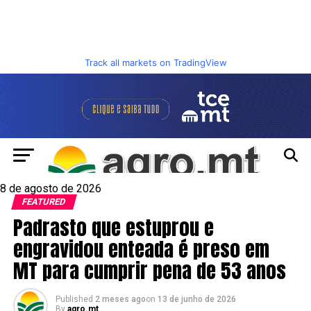
Track all markets on TradingView
8 de agosto de 2026
FEATURED
Padrasto que estuprou e
engravidou enteada é preso em
MT para cumprir pena de 53 anos
Published
2 meses ago
on
13 de junho de 2026
By
agro.mt