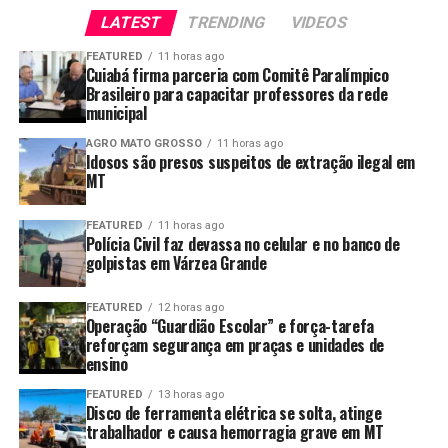
que havia sido vítima de fraude.
LATEST
TRENDING
VIDEOS
Em contato com a empresa multinacional, foi informado
FEATURED
11 horas ago
Cuiabá firma parceria com Comitê Paralímpico
que, embora a nota fiscal constasse no sistema, não
Brasileiro para capacitar professores da rede
havia qualquer pedido de compra dos equipamentos,
municipal
tampouco a empresa tinha conhecimento da negociação
realizada pelos golpistas.
AGRO MATO GROSSO
11 horas ago
Idosos são presos suspeitos de extração ilegal em
MT
Investigação
FEATURED
11 horas ago
Durante as diligências, os policiais civis da Delegacia
Polícia Civil faz devassa no celular e no banco de
Especializada de Estelionato de Várzea Grande
golpistas em Várzea Grande
conseguiram identificar três suspeitos envolvidos no
crime.
FEATURED
12 horas ago
Operação “Guardião Escolar” e força-tarefa
reforçam segurança em praças e unidades de
Conforme apurado, os transformadores de energia
ensino
foram retirados da sede da empresa vítima por um
FEATURED
13 horas ago
freteiro e levados até um posto de combustível no
Disco de ferramenta elétrica se solta, atinge
bairro São Mateus, na região do Distrito Industrial, em
trabalhador e causa hemorragia grave em MT
Cuiabá, onde foram transferidos para outro caminhão.