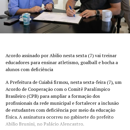
“Parabenizo a equipe pelo excelente trabalho realizado.
Após diligências, conseguimos localizar e prender o
condenado em Conquista D’Oeste, a cerca de 89
quilômetros de Pontes e Lacerda. Essa prisão representa
uma resposta importante da Polícia Civil à sociedade e à
vítima, garantindo o cumprimento da condenação
imposta pela Justiça”, afirmou.
Acordo assinado por Abilio nesta sexta (7) vai treinar
educadores para ensinar atletismo, goalball e bocha a
Com Assessoria
alunos com deficiência
RELATED TOPICS:
A Prefeitura de Cuiabá firmou, nesta sexta-feira (7), um
UP NEXT
Acordo de Cooperação com o Comitê Paralímpico
Homem é conduzido à delegacia por uso de linha chilena
Brasileiro (CPB) para ampliar a formação dos
durante operação da Guarda Municipal em Várzea
profissionais da rede municipal e fortalecer a inclusão
Grande
de estudantes com deficiência por meio da educação
DON'T MISS
física. A assinatura ocorreu no gabinete do prefeito
Assassino que matou mulher a pauladas em Sinop é
Abilio Brunini, no Palácio Alencastro.
encontrado na Bahia após um ano de fuga