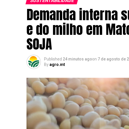
SUSTENTABILIDADE
Demanda interna s
e do milho em Mato
SOJA
Published
24 minutos ago
on
7 de agosto de 
By
agro.mt