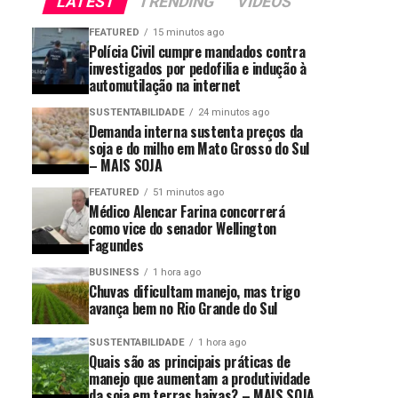
LATEST
TRENDING
VIDEOS
FEATURED
15 minutos ago
Polícia Civil cumpre mandados contra
investigados por pedofilia e indução à
automutilação na internet
SUSTENTABILIDADE
24 minutos ago
Demanda interna sustenta preços da
soja e do milho em Mato Grosso do Sul
– MAIS SOJA
FEATURED
51 minutos ago
Médico Alencar Farina concorrerá
como vice do senador Wellington
Fagundes
BUSINESS
1 hora ago
Chuvas dificultam manejo, mas trigo
avança bem no Rio Grande do Sul
SUSTENTABILIDADE
1 hora ago
Quais são as principais práticas de
manejo que aumentam a produtividade
da soja em terras baixas? – MAIS SOJA