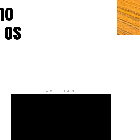
no
 os
ADVERTISEMENT