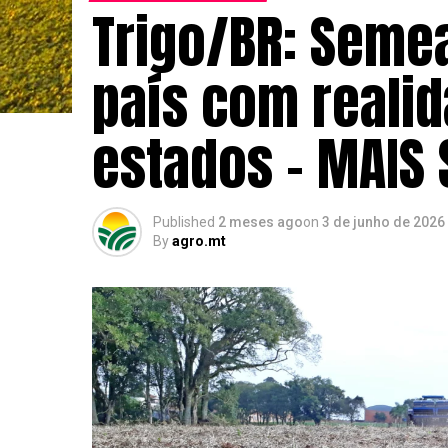
Trigo/BR: Seme
país com realid
estados – MAIS
Published
2 meses ago
on
3 de junho de 2026
By
agro.mt