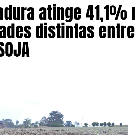
adura atinge 41,1% 
ades distintas entre
 SOJA