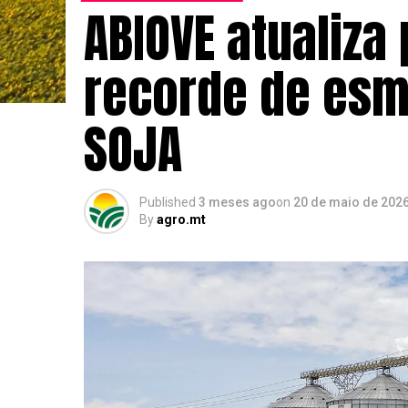
ABIOVE atualiza
recorde de esm
SOJA
Published
3 meses ago
on
20 de maio de 202
By
agro.mt