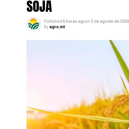
SOJA
Published
6 horas ago
on
5 de agosto de 202
By
agro.mt