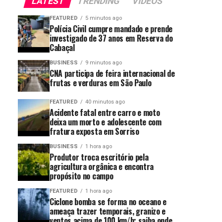
LATEST
TRENDING
VIDEOS
FEATURED
5 minutos ago
Polícia Civil cumpre mandado e prende
investigado de 37 anos em Reserva do
Cabaçal
BUSINESS
9 minutos ago
CNA participa de feira internacional de
frutas e verduras em São Paulo
FEATURED
40 minutos ago
Acidente fatal entre carro e moto
deixa um morto e adolescente com
fratura exposta em Sorriso
BUSINESS
1 hora ago
Produtor troca escritório pela
agricultura orgânica e encontra
propósito no campo
FEATURED
1 hora ago
Ciclone bomba se forma no oceano e
ameaça trazer temporais, granizo e
ventos acima de 100 km/h; saiba onde