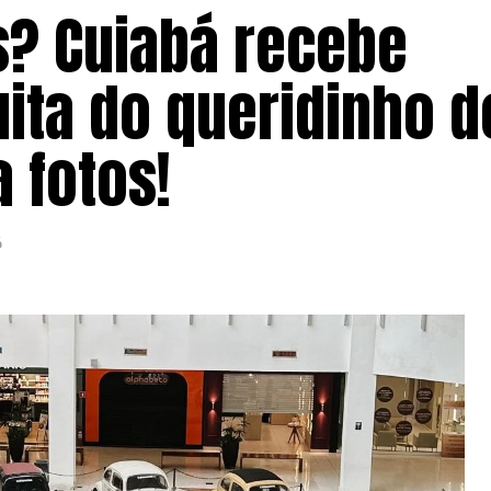
s? Cuiabá recebe
ita do queridinho d
a fotos!
6