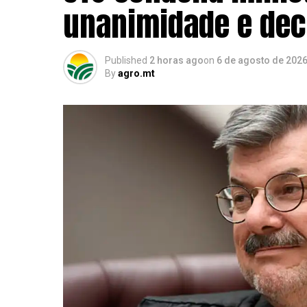
unanimidade e dec
Published
2 horas ago
on
6 de agosto de 202
By
agro.mt