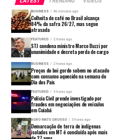
LATEST
TRENDING
VIDEOS
BUSINESS
46 minutos ago
Colheita de café no Brasil alcança
84% da safra 26/27, mas segue
atrasada
FEATURED
2 horas ago
STJ condena ministro Marco Buzzi por
unanimidade e decreta perda de cargo
BUSINESS
2 horas ago
Preços do boi gordo sobem no atacado
com consumo aquecido na semana do
Dia dos Pais
FEATURED
3 horas ago
Polícia Civil prende investigado por
fraudes em negociações de veículos
em Cuiabá
AGRO MATO GROSSO
3 horas ago
Demarcação de terra de indígenas
isolados em MT é concluída após mais
de 27 anos