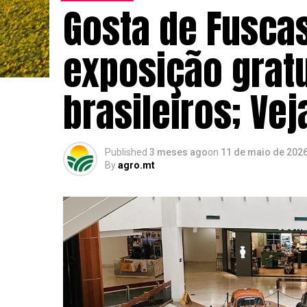
Gosta de Fusca
exposição gratu
brasileiros; Vej
Published
3 meses ago
on
11 de maio de 202
By
agro.mt