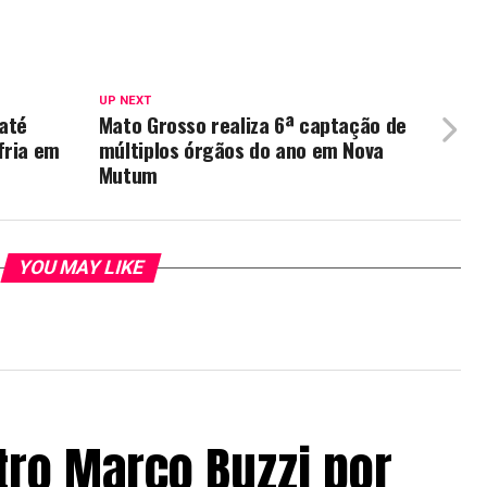
UP NEXT
 até
Mato Grosso realiza 6ª captação de
fria em
múltiplos órgãos do ano em Nova
Mutum
YOU MAY LIKE
tro Marco Buzzi por