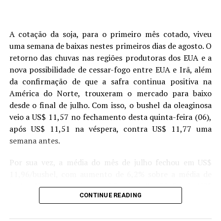
A cotação da soja, para o primeiro mês cotado, viveu
uma semana de baixas nestes primeiros dias de agosto. O
retorno das chuvas nas regiões produtoras dos EUA e a
nova possibilidade de cessar-fogo entre EUA e Irã, além
da confirmação de que a safra continua positiva na
América do Norte, trouxeram o mercado para baixo
desde o final de julho. Com isso, o bushel da oleaginosa
Exportações de milho em 2025, Fonte: COMEX/STAT
veio a US$ 11,57 no fechamento desta quinta-feira (06),
após US$ 11,51 na véspera, contra US$ 11,77 uma
Fertilizantes –
O mercado da ureia reagiu rapidamente
semana antes.
à escalada do conflito, registrando alta de 35% nos
preços desde o início da guerra no Irã. O Brasil importa
Por sua vez, a média do mês de julho fechou em US$
cerca de 37% de seus fertilizantes do Oriente Médio. A
11,96/bushel, com aumento de 6,2% sobre a média de
segunda safra de milho é o período de maior consumo
junho. Um ano atrás, a média de julho/25 foi de US$
desse insumo. É importante frisar que a extensão do
CONTINUE READING
10,09/bushel. Enquanto o mercado espera o novo
conflito pode acarretar em uma safra menor ou afetar a
relatório de oferta e demanda do USDA, previsto para o
rentabilidade do produtor rural.