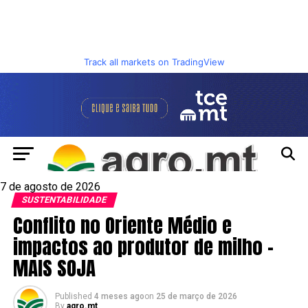
Track all markets on TradingView
7 de agosto de 2026
SUSTENTABILIDADE
Conflito no Oriente Médio e
impactos ao produtor de milho –
MAIS SOJA
Published
4 meses ago
on
25 de março de 2026
By
agro.mt