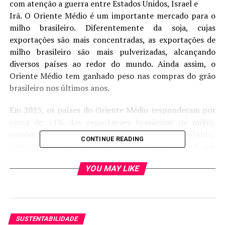
com atenção a guerra entre Estados Unidos, Israel e
Irã. O Oriente Médio é um importante mercado para o
milho brasileiro. Diferentemente da soja, cujas
exportações são mais concentradas, as exportações de
milho brasileiro são mais pulverizadas, alcançando
diversos países ao redor do mundo. Ainda assim, o
Oriente Médio tem ganhado peso nas compras do grão
brasileiro nos últimos anos.
Em 2025, os países do Oriente Médio responderam por
cerca de 51% das exportações brasileiras de milho,
considerando o Egito dentro desse grupo. No entanto,
CONTINUE READING
esse percentual pode variar de forma significativa de um
ano para outro. Em 2024, por exemplo, a participação
YOU MAY LIKE
foi menor, apenas 33% do total exportado pelo Brasil.
Dentro desse contexto, o Irã se destaca como um dos
principais parceiros comerciais do milho brasileiro, com
compras relativamente estáveis ao longo dos anos. O
SUSTENTABILIDADE