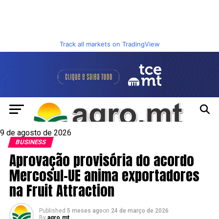
Track all markets on TradingView
9 de agosto de 2026
BUSINESS
Aprovação provisória do acordo
Mercosul-UE anima exportadores
na Fruit Attraction
Published
5 meses ago
on
24 de março de 2026
By
agro.mt