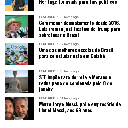
Heritage foi usada para fins políticos
“Então nós temos um desafio aí para levar
biocombustíveis”
, afirma Rangel. Entre as alternativas
FEATURED
10 horas ago
está a implantação de um
etanolduto
para conectar
Com menor desmatamento desde 2016,
Mato Grosso aos grandes centros consumidores, como
Lula ironiza justificativa de Trump para
sobretaxar o Brasil
São Paulo e Rio de Janeiro.
“Nós precisamos sonhar com
um etanolduto. Nós já estamos fazendo um projeto, tem
FEATURED
17 horas ago
alguns trabalhos nesse sentido”
.
Uma das melhores escolas do Brasil
para se estudar está em Cuiabá
A expansão ferroviária, a duplicação da BR-163 e a
Ferrogrão também são consideradas estratégicas para
FEATURED
16 horas ago
reduzir o custo de transporte. A ligação com o Arco
STF impõe rara derrota a Moraes e
Norte pode ampliar ainda o acesso aos mercados
reduz pena de condenada pelo 8 de
internacionais, principalmente na Ásia e na Europa.
janeiro
FEATURED
11 horas ago
Morre Jorge Messi, pai e empresário de
Lionel Messi, aos 68 anos