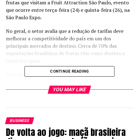
frutas que visitam a Fruit Attraction São Paulo, evento
que ocorre entre terça-feira (24) e quinta-feira (26), na
São Paulo Expo.
No geral, o setor avalia que a redução de tarifas deve
melhorar a competitividade do país em um dos
principais mercados de destino. Cerca de 70% das
exportações brasileiras de frutas têm como destino a
União Europeia.
CONTINUE READING
Para Guilherme Coelho, presidente da Associação
Brasileira dos Produtores e Exportadores de Frutas e
Derivados
(Abrafrutas)
, o impacto será direto em
YOU MAY LIKE
algumas culturas e gradual em outras, o que abre espaço
para planejamento por parte dos produtores.
“No caso da uva, a tarifa vai a zero imediatamente, o que
BUSINESS
melhora a competitividade. Já para frutas como melão,
De volta ao jogo: maçã brasileira
melancia e limão, a redução será ao longo de até sete