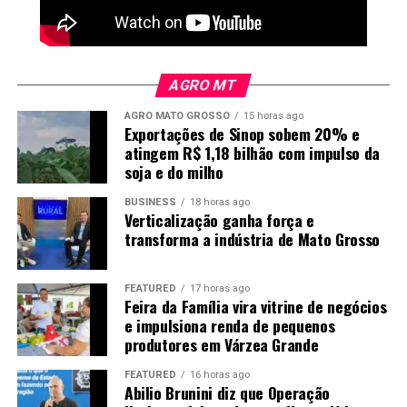
Nos subprodutos, a posição dezembro do farelo fechou
com baixa de US$ 3,20 ou 1,01% a US$ 313,40 por
tonelada. No óleo, os contratos com vencimento em
AGRO MT
dezembro fecharam a 67,88 centavos de dólar, com
AGRO MATO GROSSO
15 horas ago
ganho de 0,51 centavo ou 0,75%.
Exportações de Sinop sobem 20% e
atingem R$ 1,18 bilhão com impulso da
O post
Soja: veja como ficaram as cotações no
soja e do milho
fechamento de hoje
apareceu primeiro em
Canal Rural
.
Foto: Mayke Toscano/Secom-MT
BUSINESS
18 horas ago
Verticalização ganha força e
Logística pesa na competitividade
transforma a indústria de Mato Grosso
Quanto maior a produção industrial, maior também é a
FEATURED
17 horas ago
necessidade de encontrar mercados fora do estado. No
Feira da Família vira vitrine de negócios
e impulsiona renda de pequenos
caso do etanol, a previsão é produzir 8,4 bilhões de
produtores em Várzea Grande
litros neste ano, mas apenas 1,1 bilhão deve ser
consumido em Mato Grosso. Os outros 7,3 bilhões
FEATURED
16 horas ago
precisam ser transportados para outros mercados.
Abilio Brunini diz que Operação