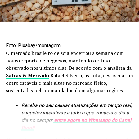
Foto: Maruan Bello/Canal Rural Mato Grosso
Agroindústria amplia
Foto: Pixabay/montagem
processamento
O mercado brasileiro de soja encerrou a semana com
pouco reporte de negócios, mantendo o ritmo
Os biocombustíveis estão entre os segmentos que mais
observado nos últimos dias. De acordo com o analista da
avançaram nesse processo. Em nove anos, a produção de
Safras & Mercado
Rafael Silveira, as cotações oscilaram
etanol passou de 1,6 bilhão para uma previsão de
8,4
entre estáveis e mais altas no mercado físico,
bilhões de litros
. A arrecadação de ICMS do setor
sustentadas pela demanda local em algumas regiões.
também aumentou, de R$ 300 milhões para mais de R$ 4
bilhões.
Receba no seu celular atualizações em tempo real,
enquetes interativas e tudo o que impacta o dia a
O crescimento das usinas trouxe novos produtos para
dia no campo:
entre agora no Whatsapp do Canal
dentro da cadeia, como óleo de milho e DDG, utilizado
Rural!
na alimentação animal. O efeito se estendeu à pecuária,
com maior utilização de ração e expansão dos