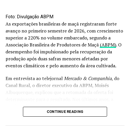
Essa também é a análise de Renato Giosa Miralla, sócio e
Foto: Divulgação ABPM
administrador da MBR Company, empresa responsável
As exportações brasileiras de maçã registraram forte
por exportar mais de 18 frutas brasileiras. “O Brasil tem
avanço no primeiro semestre de 2026, com crescimento
produção em alto nível e consegue atender diferentes
superior a 220% no volume embarcado, segundo a
mercados”, diz.
Associação Brasileira de Produtores de Maçã
(ABPM)
. O
desempenho foi impulsionado pela recuperação da
Apesar de ser o terceiro maior produtor de frutas do
produção após duas safras menores afetadas por
mundo, o Brasil ainda busca ampliar sua participação no
eventos climáticos e pelo aumento da área cultivada.
mercado internacional. Para o executivo, o acordo com a
União Europeia pode contribuir para esse avanço. “É um
Em entrevista ao telejornal
Mercado & Companhia
, do
marco importante”, observa Miralla.
Canal Rural, o diretor executivo da ABPM, Moisés
Albuquerque, explicou que a retomada da oferta foi
Expectativa com a Fruit Attraction
determinante para o resultado. Nos últimos anos, a
cadeia enfrentou perdas provocadas por chuvas
Com a expectativa de atrair mais de 18 mil visitantes até
CONTINUE READING
intensas, especialmente no segundo semestre de 2023 e
a próxima quinta-feira (26), a
Fruit Attraction São
em maio de 2024.
Paulo
está em sua terceira edição e se consolida como a
maior feira voltada ao setor de frutas e hortaliças do