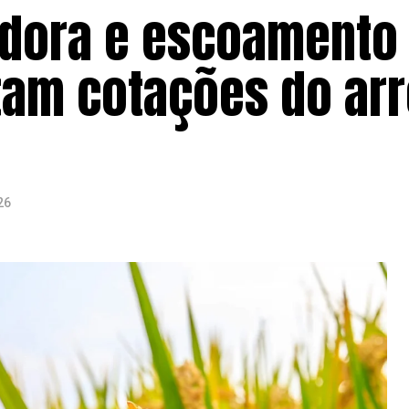
edora e escoamento
tam cotações do arr
26