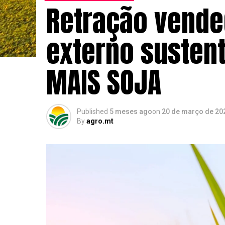
Retração vend
externo susten
MAIS SOJA
Published
5 meses ago
on
20 de março de 20
By
agro.mt