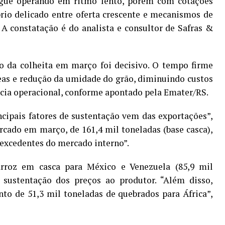
egue operando em ritmo lento, porém com cotações
brio delicado entre oferta crescente e mecanismos de
A constatação é do analista e consultor de Safras &
ço da colheita em março foi decisivo. O tempo firme
as e redução da umidade do grão, diminuindo custos
ncia operacional, conforme apontado pela Emater/RS.
cipais fatores de sustentação vem das exportações”,
rcado em março, de 161,4 mil toneladas (base casca),
 excedentes do mercado interno”.
arroz em casca para México e Venezuela (85,9 mil
à sustentação dos preços ao produtor. “Além disso,
to de 51,3 mil toneladas de quebrados para África”,