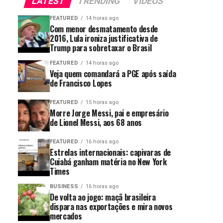
LATEST
TRENDING
VIDEOS
FEATURED
14 horas ago
Com menor desmatamento desde
2016, Lula ironiza justificativa de
Trump para sobretaxar o Brasil
FEATURED
14 horas ago
Veja quem comandará a PGE após saída
de Francisco Lopes
FEATURED
15 horas ago
Morre Jorge Messi, pai e empresário
de Lionel Messi, aos 68 anos
FEATURED
16 horas ago
Estrelas internacionais: capivaras de
Cuiabá ganham matéria no New York
Times
BUSINESS
16 horas ago
De volta ao jogo: maçã brasileira
dispara nas exportações e mira novos
mercados