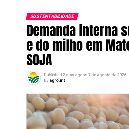
SUSTENTABILIDADE
Demanda interna s
e do milho em Mato
SOJA
Published
2 dias ago
on
7 de agosto de 2026
By
agro.mt