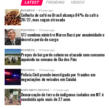
LATEST
TRENDING
VIDEOS
alcançaria multas decorrentes de decisões judiciais já
proferidas.
BUSINESS
8 horas ago
Colheita de café no Brasil alcança 84% da safra
26/27, mas segue atrasada
Argumenta também que a proposta implicaria renúncia
de receita sem a estimativa de impacto orçamentário e
FEATURED
10 horas ago
financeiro exigida pela legislação.
STJ condena ministro Marco Buzzi por unanimidade e
decreta perda de cargo
O presidente da República vetou também um artigo que
convertia em advertência multas aplicadas por
BUSINESS
10 horas ago
descumprimento da política de pisos mínimos do frete.
Preços do boi gordo sobem no atacado com consumo
aquecido na semana do Dia dos Pais
O governo argumenta que a medida representa anistia
de penalidades administrativas e renúncia de receita
FEATURED
10 horas ago
Polícia Civil prende investigado por fraudes em
sem estimativa de impacto financeiro.
negociações de veículos em Cuiabá
Os vetos serão analisados pelo Congresso Nacional, que
AGRO MATO GROSSO
11 horas ago
poderá mantê-los ou derrubá-los. Até lá, permanecem
Demarcação de terra de indígenas isolados em MT é
em vigor os trechos sancionados da lei, incluindo as
concluída após mais de 27 anos
regras de fiscalização do piso mínimo do frete e o uso do