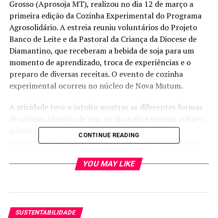
Grosso (Aprosoja MT), realizou no dia 12 de março a
primeira edição da Cozinha Experimental do Programa
Agrosolidário. A estreia reuniu voluntários do Projeto
Banco de Leite e da Pastoral da Criança da Diocese de
Diamantino, que receberam a bebida de soja para um
momento de aprendizado, troca de experiências e o
preparo de diversas receitas. O evento de cozinha
experimental ocorreu no núcleo de Nova Mutum.
A atividade teve o intuito mostrar as diferentes formas
de utilizar a bebida de soja no dia a dia e instruir sobre o
potencial nutritivo da oleaginosa. A ideia é que as
CONTINUE READING
famílias que participaram do preparo com orientação,
possam levar para dentro de casa o aprendizado e
YOU MAY LIKE
espalhar para outras pessoas da comunidade.
Para a delegada coordenadora do núcleo da Aprosoja
MT, Daiana Costa Beber, a iniciativa tem importância no
lado social e de defesa dos produtores da soja. “Além de
SUSTENTABILIDADE