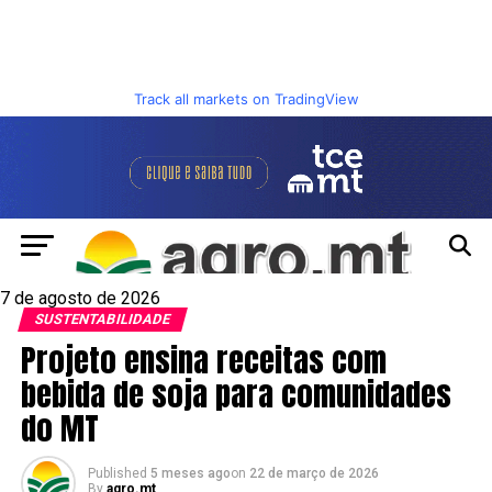
Track all markets on TradingView
7 de agosto de 2026
SUSTENTABILIDADE
Projeto ensina receitas com
bebida de soja para comunidades
do MT
Published
5 meses ago
on
22 de março de 2026
By
agro.mt