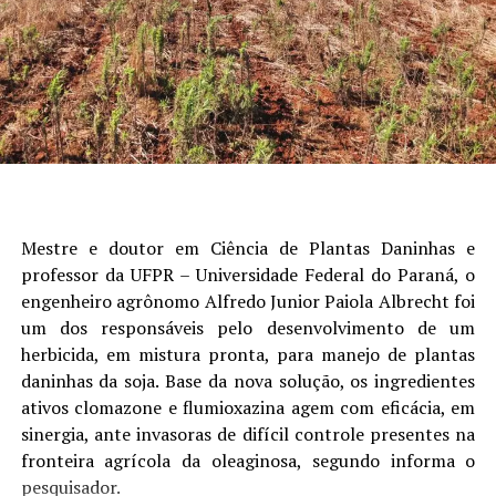
Os contratos futuros da soja encerraram a quinta-feira
em alta na Bolsa de Mercadorias de Chicago (CBOT). Em
uma sessão marcada pela volatilidade, os preços
oscilaram em uma faixa estreita e recuperaram parte
das perdas recentes, impulsionados principalmente por
sinais de retomada das compras chinesas.
A China adquiriu pelo menos mais 10 cargas de soja dos
Estados Unidos, segundo informações de traders
asiáticos ouvidos pela Reuters. As compras ampliam a
Mestre e doutor em Ciência de Plantas Daninhas e
sequência de negócios antes da visita esperada do
professor da UFPR – Universidade Federal do Paraná, o
presidente chinês, Xi Jinping, aos Estados Unidos no
engenheiro agrônomo Alfredo Junior Paiola Albrecht foi
próximo mês.
um dos responsáveis pelo desenvolvimento de um
herbicida, em mistura pronta, para manejo de plantas
Segundo operadores, a estatal Sinograin comprou entre
daninhas da soja. Base da nova solução, os ingredientes
10 e 15 cargas na quarta-feira. Pelo menos 10 delas
ativos clomazone e flumioxazina agem com eficácia, em
possuem embarques programados para outubro e
sinergia, ante invasoras de difícil controle presentes na
novembro.
fronteira agrícola da oleaginosa, segundo informa o
pesquisador.
Até o momento, a China já comprou cerca de 6 milhões