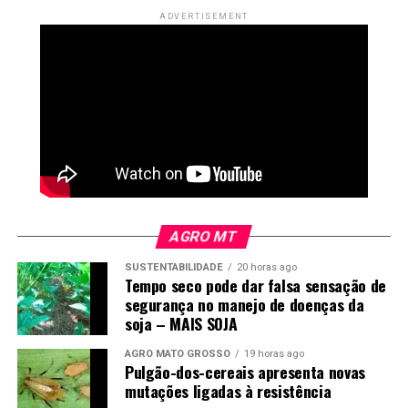
Ciot nas operações de transporte de cargas.
ADVERTISEMENT
Fonte:
Agência Brasil
AGRO MT
SUSTENTABILIDADE
20 horas ago
Tempo seco pode dar falsa sensação de
segurança no manejo de doenças da
soja – MAIS SOJA
AGRO MATO GROSSO
19 horas ago
Pulgão-dos-cereais apresenta novas
mutações ligadas à resistência