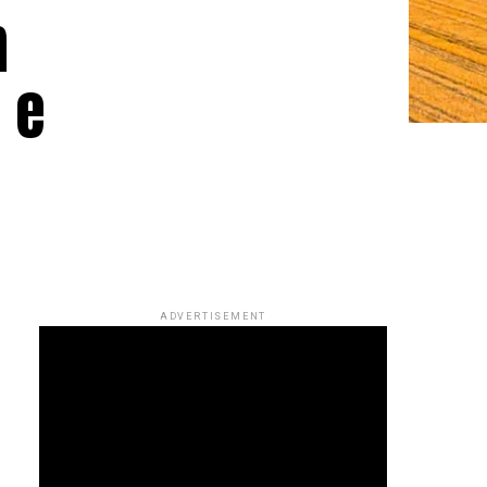
m
 e
ADVERTISEMENT