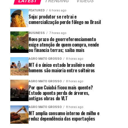
LATEST
TRENDING
VIDEOS
FEATURED
6 horas ago
Soja: produtor se retrai e
comercialização perde fôlego no Brasil
BUSINESS
7 horas ago
Novo prazo do georreferenciamento
exige atenção de quem compra, vende
ou financia terras; saiba mais
AGRO MATO GROSSO
8 horas ago
MT é o único estado brasileiro onde
homens são maioria entre solteiros
AGRO MATO GROSSO
8 horas ago
Por que Cuiabá ficou mais quente?
Estudo aponta perda de árvores,
antigas obras do VLT
AGRO MATO GROSSO
8 horas ago
MT amplia consumo interno de milho e
reduz dependência das exportações