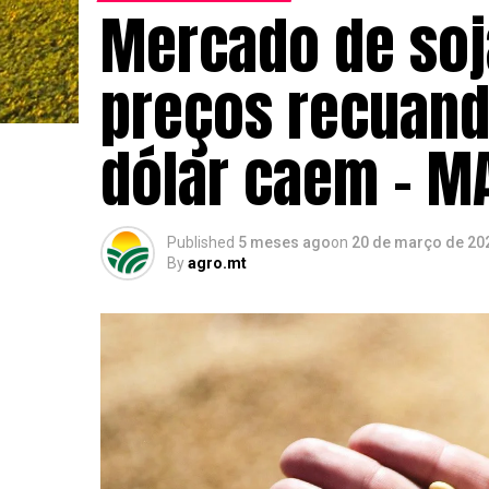
Mercado de soj
preços recuando
dólar caem – M
Published
5 meses ago
on
20 de março de 20
By
agro.mt