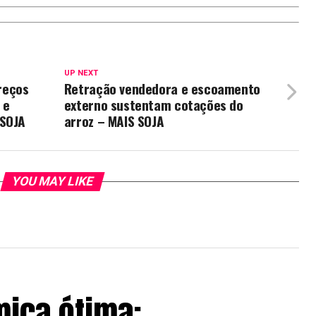
UP NEXT
reços
Retração vendedora e escoamento
 e
externo sustentam cotações do
 SOJA
arroz – MAIS SOJA
YOU MAY LIKE
ica ótima: