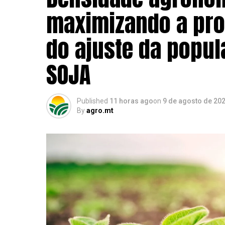
maximizando a pro
do ajuste da popul
SOJA
Published
11 horas ago
on
9 de agosto de 20
By
agro.mt