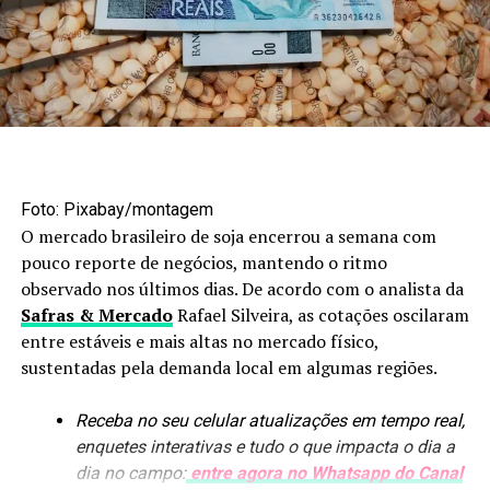
Foto: Maruan Bello/Canal Rural Mato Grosso
Agroindústria amplia
Foto: Pixabay/montagem
processamento
O mercado brasileiro de soja encerrou a semana com
pouco reporte de negócios, mantendo o ritmo
Os biocombustíveis estão entre os segmentos que mais
observado nos últimos dias. De acordo com o analista da
avançaram nesse processo. Em nove anos, a produção de
Safras & Mercado
Rafael Silveira, as cotações oscilaram
etanol passou de 1,6 bilhão para uma previsão de
8,4
entre estáveis e mais altas no mercado físico,
bilhões de litros
. A arrecadação de ICMS do setor
sustentadas pela demanda local em algumas regiões.
também aumentou, de R$ 300 milhões para mais de R$ 4
bilhões.
Receba no seu celular atualizações em tempo real,
enquetes interativas e tudo o que impacta o dia a
O crescimento das usinas trouxe novos produtos para
dia no campo:
entre agora no Whatsapp do Canal
dentro da cadeia, como óleo de milho e DDG, utilizado