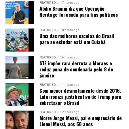
consumido em Mato Grosso. Os outros 7,3 bilhões
FEATURED
17 horas ago
precisam ser transportados para outros mercados.
Abilio Brunini diz que Operação
Heritage foi usada para fins políticos
“Então nós temos um desafio aí para levar
biocombustíveis”
, afirma Rangel. Entre as alternativas
FEATURED
18 horas ago
está a implantação de um
etanolduto
para conectar
Uma das melhores escolas do Brasil
Mato Grosso aos grandes centros consumidores, como
para se estudar está em Cuiabá
São Paulo e Rio de Janeiro.
“Nós precisamos sonhar com
um etanolduto. Nós já estamos fazendo um projeto, tem
FEATURED
16 horas ago
alguns trabalhos nesse sentido”
.
STF impõe rara derrota a Moraes e
reduz pena de condenada pelo 8 de
A expansão ferroviária, a duplicação da BR-163 e a
janeiro
Ferrogrão também são consideradas estratégicas para
FEATURED
11 horas ago
reduzir o custo de transporte. A ligação com o Arco
Com menor desmatamento desde 2016,
Norte pode ampliar ainda o acesso aos mercados
Lula ironiza justificativa de Trump para
internacionais, principalmente na Ásia e na Europa.
sobretaxar o Brasil
FEATURED
12 horas ago
Morre Jorge Messi, pai e empresário de
Lionel Messi, aos 68 anos