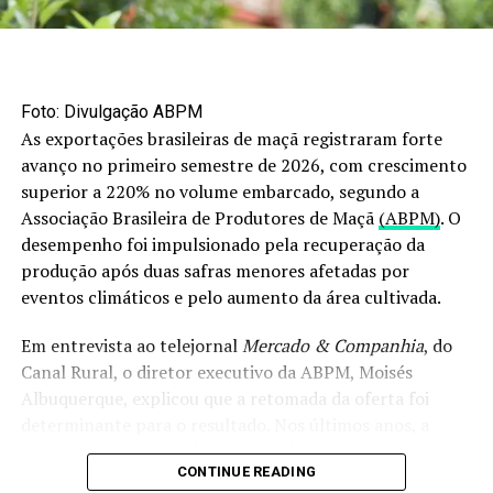
ao plenário.
O post
STF adia julgamento sobre compra de terras
rurais por empresas com capital estrangeiro
apareceu
primeiro em
Canal Rural
.
Foto: Divulgação ABPM
As exportações brasileiras de maçã registraram forte
avanço no primeiro semestre de 2026, com crescimento
RELATED TOPICS:
superior a 220% no volume embarcado, segundo a
UP NEXT
Associação Brasileira de Produtores de Maçã
(ABPM)
. O
Comissão do Senado aprova redução de tributos que
incidem sobre o calcário
desempenho foi impulsionado pela recuperação da
produção após duas safras menores afetadas por
DON'T MISS
eventos climáticos e pelo aumento da área cultivada.
Boi gordo sobe com oferta restrita e dificuldade nas
escalas de abate
Em entrevista ao telejornal
Mercado & Companhia
, do
Canal Rural, o diretor executivo da ABPM, Moisés
Albuquerque, explicou que a retomada da oferta foi
determinante para o resultado. Nos últimos anos, a
cadeia enfrentou perdas provocadas por chuvas
CONTINUE READING
intensas, especialmente no segundo semestre de 2023 e