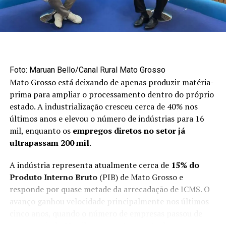
“Poderia ter sido mais não fosse o conflito no Oriente
Médio. Neste ano, embora tenhamos tido um aumento
acima de 200% no volume exportado, poderíamos ter,
no mínimo, dobrado esse volume”, disse.
Mercado externo concentra
Foto: Maruan Bello/Canal Rural Mato Grosso
Mato Grosso está deixando de apenas produzir matéria-
oportunidades no primeiro semestre
prima para ampliar o processamento dentro do próprio
estado. A industrialização cresceu cerca de 40% nos
Apesar do avanço das exportações, a maior parte da
últimos anos e elevou o número de indústrias para 16
produção brasileira de maçãs ainda permanece no
mil, enquanto os
empregos diretos no setor já
mercado interno. Cerca de 90% da fruta produzida no
ultrapassam 200 mil
.
país é destinada ao consumidor brasileiro.
A indústria representa atualmente cerca de
15% do
O primeiro semestre é considerado uma janela
Produto Interno Bruto
(PIB) de Mato Grosso e
estratégica para as vendas externas porque coincide
responde por quase metade da arrecadação de ICMS. O
com o período de entressafra do hemisfério norte,
avanço ganhou velocidade principalmente nos últimos
responsável por aproximadamente 90% da produção
cinco anos, quando o número de empresas passou de
mundial de maçãs.
pouco mais de 11 mil para o patamar atual.