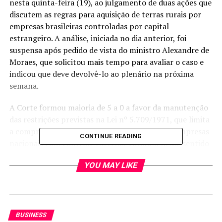
nesta quinta-feira (19), ao julgamento de duas ações que
discutem as regras para aquisição de terras rurais por
empresas brasileiras controladas por capital
estrangeiro. A análise, iniciada no dia anterior, foi
suspensa após pedido de vista do ministro Alexandre de
Moraes, que solicitou mais tempo para avaliar o caso e
indicou que deve devolvê-lo ao plenário na próxima
semana.
A Corte formou maioria de 5 a 0 a favor da manutenção
das restrições previstas na Lei nº 5.709/1971, que limita
a compra de imóveis rurais por estrangeiros e empresas
CONTINUE READING
nacionais com controle externo. Votaram nesse sentido
o relator original, Marco Aurélio, além dos ministros
YOU MAY LIKE
Gilmar Mendes, Flávio Dino, Cristiano Zanin e Nunes
Marques.
Os ministros analisam duas ações. A ADPF 342,
apresentada em 2015 pela Sociedade Rural Brasileira
BUSINESS