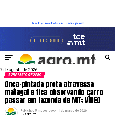
Track all markets on TradingView
7 de agosto de 2026
AGRO MATO GROSSO
Onça-pintada preta atravessa
matagal e fica observando carro
passar em fazenda de MT; VÍDEO
Published
5 meses ago
on
1 de março de 2026
By
agro.mt