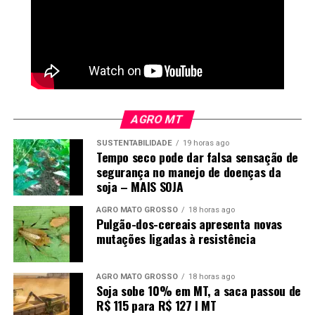
meteorológico.
O que é um ciclone bomba?
O chamado ciclone bomba é um fenômeno conhecido
pelos meteorologistas como ciclogênese explosiva ou
AGRO MT
bombogênese. Ele acontece quando uma área de baixa
SUSTENTABILIDADE
19 horas ago
pressão atmosférica se fortalece rapidamente em um
Tempo seco pode dar falsa sensação de
curto período.
segurança no manejo de doenças da
soja – MAIS SOJA
O termo “bomba” é usado porque a queda da pressão
AGRO MATO GROSSO
18 horas ago
ocorre de forma acelerada. Para ser classificado dessa
Pulgão-dos-cereais apresenta novas
maneira, o sistema precisa registrar uma redução
mutações ligadas à resistência
significativa da pressão central em cerca de 24 horas.
O fenômeno costuma ocorrer quando massas de ar frio
AGRO MATO GROSSO
18 horas ago
Soja sobe 10% em MT, a saca passou de
encontram áreas de ar mais quente, criando condições
R$ 115 para R$ 127 I MT
favoráveis para uma rápida intensificação do sistema.