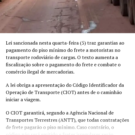
O processo contou com o trabalho da Base de Proteção
Um post compartilhado por MTMais Noticias (@mtmaismt)
Etnoambiental Madeirinha Juruena, da Fundação
Nacional dos Povos Indígenas (Funai). Mesmo com
recursos limitados, a equipe atuou durante décadas no
RELATED TOPICS:
monitoramento e fiscalização da área para impedir
UP NEXT
invasões enquanto a demarcação não era concluída.
Soja disponível em Mato Grosso sobe e média fica acima
Lei sancionada nesta quarta-feira (5) traz garantias ao
Organizações como o Centro de Trabalho Indigenista
dos R$ 100, aponta IMEA
pagamento do piso mínimo do frete a motoristas no
(CTI) também participaram das ações de proteção
transporte rodoviário de cargas. O texto aumenta a
DON'T MISS
territorial.
Pesquisas iniciadas em Lucas do Rio Verde viabilizaram
fiscalização sobre o pagamento do frete e combate o
a expansão do milho segunda safra no Cerrado
comércio ilegal de mercadorias.
Nos últimos meses, o indigenista Jair Candor e sua
brasileiro
equipe percorreram a terra indígena por mais de dois
A lei obriga a apresentação do Código Identificador da
meses para instalar os marcos e as placas que
Operação de Transporte (CIOT) antes de o caminhão
identificam os limites do território. Candor afirmou que
iniciar a viagem.
a conclusão dessa etapa representa um marco
importante para a segurança dos indígenas isolados.
O CIOT garantirá, segundo a Agência Nacional de
Transportes Terrestres (ANTT), que todas contratações
de frete pagarão o piso mínimo. Caso contrário, o
código não será emitido e fretes irregulares serão