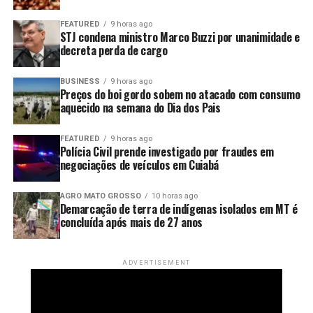
Mirassol D’Oeste
FEATURED
9 horas ago
Nossa Senhora do Livramento
STJ condena ministro Marco Buzzi por unanimidade e
decreta perda de cargo
Nova Lacerda
Poconé
BUSINESS
9 horas ago
Preços do boi gordo sobem no atacado com consumo
Pontes e Lacerda
aquecido na semana do Dia dos Pais
Porto Esperidião
FEATURED
9 horas ago
Polícia Civil prende investigado por fraudes em
Santo Antônio do Leverger
negociações de veículos em Cuiabá
São José dos Quatro Marcos
AGRO MATO GROSSO
10 horas ago
Vale de São Domingos
Demarcação de terra de indígenas isolados em MT é
concluída após mais de 27 anos
Vila Bela da Santíssima Trindade
ADVERTISEMENT
O Inmet destaca que a previsão pode sofrer alterações
conforme a trajetória e a intensidade do sistema