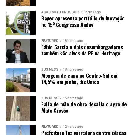
Frio deve avançar após passagem
AGRO MATO GROSSO
15 horas ago
Bayer apresenta portfólio de inovação
do ciclone
no 15º Congresso Andav
Depois da atuação do ciclone e da passagem da frente
FEATURED
18 horas ago
Fábio Garcia e dois desembargadores
fria, uma massa de ar frio deve provocar queda nas
também são alvos da PF na Heritage
temperaturas. A previsão indica que o frio deve se
intensificar na Região Sul a partir de domingo (9) e
avançar para áreas do Centro-Oeste e Sudeste nos dias
BUSINESS
18 horas ago
Moagem de cana no Centro-Sul cai
seguintes.
14,5% em junho, diz Unica
A orientação é que moradores acompanhem as
atualizações dos órgãos de meteorologia, já que
BUSINESS
15 horas ago
mudanças na rota e na força do ciclone podem alterar
Falta de mão de obra desafia o agro de
Mato Grosso
os efeitos previstos.
FEATURED
12 horas ago
Prefeitura faz varredura contra placas