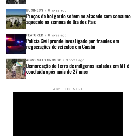
O presidente da República vetou também um artigo que
convertia em advertência multas aplicadas por
BUSINESS
8 horas ago
descumprimento da política de pisos mínimos do frete.
Preços do boi gordo sobem no atacado com consumo
aquecido na semana do Dia dos Pais
O governo argumenta que a medida representa anistia
de penalidades administrativas e renúncia de receita
FEATURED
8 horas ago
Polícia Civil prende investigado por fraudes em
sem estimativa de impacto financeiro.
negociações de veículos em Cuiabá
Os vetos serão analisados pelo Congresso Nacional, que
AGRO MATO GROSSO
9 horas ago
poderá mantê-los ou derrubá-los. Até lá, permanecem
Demarcação de terra de indígenas isolados em MT é
em vigor os trechos sancionados da lei, incluindo as
concluída após mais de 27 anos
regras de fiscalização do piso mínimo do frete e o uso do
Ciot nas operações de transporte de cargas.
ADVERTISEMENT
Fonte:
Agência Brasil