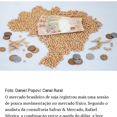
RELATED TOPICS:
UP NEXT
Subiu! Saiba os preços de soja no Brasil em dia de
conversa entre Trump e Xi Jinping
DON'T MISS
Resiliência da agricultura do Rio Grande do Sul – MAIS
SOJA
Foto: Daniel Popov/ Canal Rural
O mercado brasileiro de soja registrou mais uma sessão
de pouca movimentação no mercado físico. Segundo o
analista da consultoria Safras & Mercado, Rafael
Silveira, a combinação entre a queda do dólar, a leve