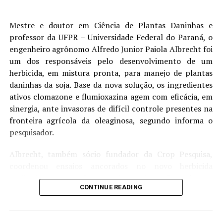
Estados Unidos, segundo informações de traders
asiáticos ouvidos pela Reuters. As compras ampliam a
Mestre e doutor em Ciência de Plantas Daninhas e
sequência de negócios antes da visita esperada do
professor da UFPR – Universidade Federal do Paraná, o
presidente chinês, Xi Jinping, aos Estados Unidos no
engenheiro agrônomo Alfredo Junior Paiola Albrecht foi
próximo mês.
um dos responsáveis pelo desenvolvimento de um
herbicida, em mistura pronta, para manejo de plantas
Segundo operadores, a estatal Sinograin comprou entre
daninhas da soja. Base da nova solução, os ingredientes
10 e 15 cargas na quarta-feira. Pelo menos 10 delas
ativos clomazone e flumioxazina agem com eficácia, em
possuem embarques programados para outubro e
sinergia, ante invasoras de difícil controle presentes na
novembro.
fronteira agrícola da oleaginosa, segundo informa o
pesquisador.
Até o momento, a China já comprou cerca de 6 milhões
de toneladas para entrega no ano comercial norte-
Albrecht, também sócio fundador da Crop Pesquisa,
americano iniciado em 1º de setembro, conforme
coordenou ensaios ancorados no novo herbicida
informações de uma fonte do setor nos Estados Unidos.
realizados em estações experimentais no Paraná e no
CONTINUE READING
Mato Grosso, com objetivo de avaliar o desempenho
As exportações semanais norte-americanas ficaram
agronômico da mistura em diferentes ambientes de
abaixo das expectativas do mercado. As vendas líquidas
produção de soja.
para a temporada 2025/26 totalizaram 32.200 toneladas