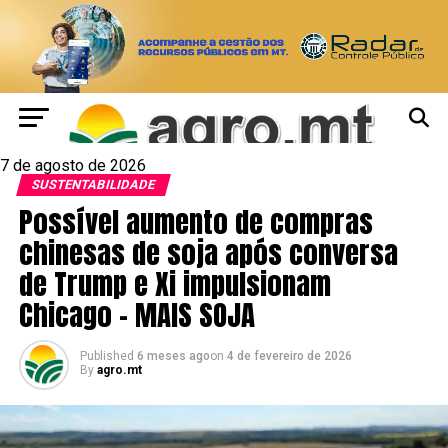
7 de agosto de 2026
SUSTENTABILIDADE
Possível aumento de compras
chinesas de soja após conversa
de Trump e Xi impulsionam
Chicago – MAIS SOJA
Published
6 meses ago
on
4 de fevereiro de 2026
By
agro.mt