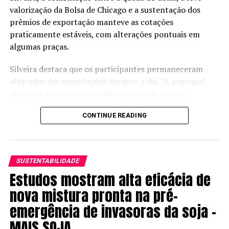
valorização da Bolsa de Chicago e a sustentação dos
prêmios de exportação manteve as cotações
praticamente estáveis, com alterações pontuais em
algumas praças.
Silveira destaca que os participantes permaneceram
afastados das negociações durante o dia. “A principal
demanda ficou concentrada no porto de Santos”,
observa o analista.
CONTINUE READING
Fique por dentro das principais notícias sobre a
soja: acesse a comunidade Soja Brasil no
WhatsApp!
SUSTENTABILIDADE
Preços de soja no Brasil
Estudos mostram alta eficácia de
nova mistura pronta na pré-
Passo Fundo (RS):
manteve em R$ 139,00
emergência de invasoras da soja –
Santa Rosa (RS)
: manteve em R$ 140,00
MAIS SOJA