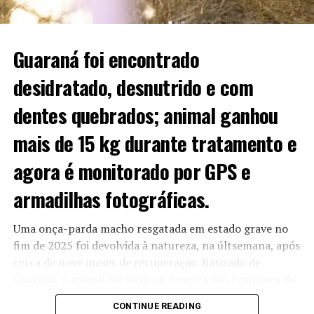
Guaraná foi encontrado
desidratado, desnutrido e com
dentes quebrados; animal ganhou
mais de 15 kg durante tratamento e
agora é monitorado por GPS e
armadilhas fotográficas.
Uma onça-parda macho resgatada em estado grave no
fim de 2025 foi devolvida à natureza, na últsemana, após
cerca de nove meses de recuperação. Batizado de
Guaraná, o animal foi solto na Reserva São Francisco do
Perigara, em Barão de Melgaço, a 121 km de Cuiabá,
CONTINUE READING
mesma região onde foi encontrado, e passou a ser