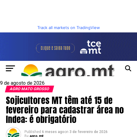
Track all markets on TradingView
9 de agosto de 2026
AGRO MATO GROSSO
Sojicultores MT têm até 15 de
fevereiro para cadastrar área no
Indea: é obrigatório
Published
6 meses ago
on
3 de fevereiro de 2026
By
agro.mt