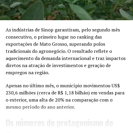
(como o Onçafari, SEMA e
o CRAS). Nesse tempo ele
ganhou peso, realizou
exames e tratamentos.
As indústrias de Sinop garantiram, pelo segundo mês
consecutivo, o primeiro lugar no ranking das
Ele ganhou mais de 15kg
exportações de Mato Grosso, superando polos
até estar apto para a
tradicionais do agronegócio. O resultado reflete o
aquecimento da demanda internacional e traz impactos
soltura”, afirmou Marcos.
diretos na atração de investimentos e geração de
empregos na região.
Após o resgate, o animal foi encaminhado para a
Apenas no último mês, o município movimentou US$
Secretaria de Estado de Meio Ambiente de Mato Grosso
230,6 milhões (cerca de R$ 1,18 bilhão) em vendas para
(Sema-MT), em Cuiabá, onde recebeu os primeiros
o exterior, uma alta de 20% na comparação com o
cuidados e passou por exames. Depois, foi levado ao
mesmo período do ano anterior.
Centro de Reabilitação de Animais Silvestres (CRAS), em
Campo Grande (MS), onde continuou o tratamento e a
Os números do protagonismo de
recuperação.