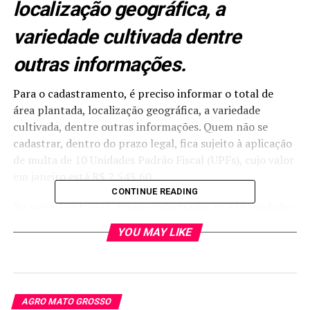
localização geográfica, a
variedade cultivada dentre
outras informações.
Para o cadastramento, é preciso informar o total de
área plantada, localização geográfica, a variedade
cultivada, dentre outras informações. Quem não se
cadastrar, dentro do prazo legal, fica sujeito à aplicação
de multa de 10 Unidades Padrão Fiscal (UPFs), cujo valor
em janeiro está R$ 2.543,60.
CONTINUE READING
Na safra 2024/2025, foram cadastradas 16.319 unidades
de produção de soja, o que corresponde a 8.993
YOU MAY LIKE
produtores de soja que totalizaram mais de 11,3 milhões
de hectares de área plantada. Esses dados são
publicamente disponibilizados ao cidadão por meio do
link
“Áreas de Plantio por Safra”
.
AGRO MATO GROSSO