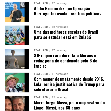
FEATURED
17 horas ago
Abilio Brunini diz que Operação
A onça-parda é exclusivamente carnívora, mas
Heritage foi usada para fins políticos
apresenta uma dieta bastante variada. De acordo com o
Instituto Onçafari, é uma das espécies mais generalistas
entre os felinos e consegue se adaptar à disponibilidade
FEATURED
18 horas ago
Uma das melhores escolas do Brasil
de alimento. Quando não encontra presas maiores, pode
para se estudar está em Cuiabá
se alimentar de animais como lagartos, aves e até
insetos.
FEATURED
17 horas ago
STF impõe rara derrota a Moraes e
A forma de caça também apresenta diferenças em
reduz pena de condenada pelo 8 de
relação à onça-pintada. A onça-parda geralmente mata
janeiro
suas presas por meio de uma mordida no pescoço,
provocando asfixia. Depois, costuma começar a se
FEATURED
11 horas ago
Com menor desmatamento desde 2016,
alimentar pela região das costelas, do abdômen e das
Lula ironiza justificativa de Trump para
vísceras.
sobretaxar o Brasil
Quando não consome toda a presa, o animal pode
FEATURED
12 horas ago
esconder a carcaça utilizando folhas, terra e galhos.
Morre Jorge Messi, pai e empresário de
Lionel Messi, aos 68 anos
Dessa forma, consegue retornar ao local