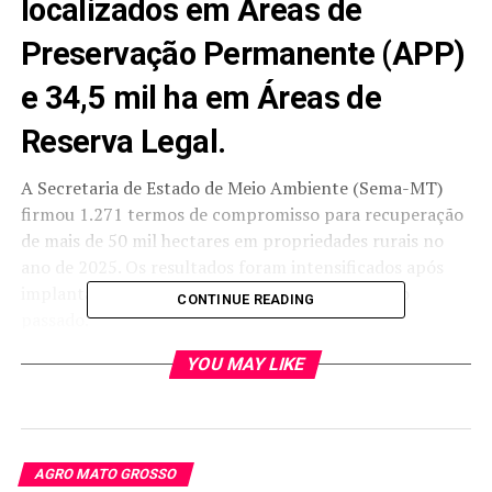
localizados em Áreas de
Preservação Permanente (APP)
e 34,5 mil ha em Áreas de
Reserva Legal.
A Secretaria de Estado de Meio Ambiente (Sema-MT)
firmou 1.271 termos de compromisso para recuperação
de mais de 50 mil hectares em propriedades rurais no
ano de 2025. Os resultados foram intensificados após
implantação do CAR Digital 2.0, em junho do ano
CONTINUE READING
passado.
YOU MAY LIKE
São acordos em que o proprietário da área se
compromete a efetuar a recuperação mediante a
execução do Projeto de Recuperação de Áreas
Degradadas ou Alteradas (Prada), já aprovado pelo
órgão ambiental
AGRO MATO GROSSO