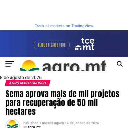
Track all markets on TradingView
8 de agosto de 2026
AGRO MATO GROSSO
Sema aprova mais de mil projetos
para recuperação de 50 mil
hectares
Published
7 meses ago
on
14 de janeiro de 2026
By
agro.mt