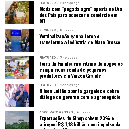
FEATURED
23 horas ago
Moda com “pegada agro” aposta no Dia
A onça-parda é exclusivamente carnívora, mas
dos Pais para aquecer o comércio em
apresenta uma dieta bastante variada. De acordo com o
MT
Instituto Onçafari, é uma das espécies mais generalistas
entre os felinos e consegue se adaptar à disponibilidade
BUSINESS
8 horas ago
Verticalização ganha força e
de alimento. Quando não encontra presas maiores, pode
transforma a indústria de Mato Grosso
se alimentar de animais como lagartos, aves e até
insetos.
FEATURED
7 horas ago
Feira da Família vira vitrine de negócios
A forma de caça também apresenta diferenças em
e impulsiona renda de pequenos
relação à onça-pintada. A onça-parda geralmente mata
produtores em Várzea Grande
suas presas por meio de uma mordida no pescoço,
provocando asfixia. Depois, costuma começar a se
FEATURED
22 horas ago
Nilson Leitão aponta gargalos e cobra
alimentar pela região das costelas, do abdômen e das
diálogo do governo com o agronegócio
vísceras.
Quando não consome toda a presa, o animal pode
AGRO MATO GROSSO
6 horas ago
esconder a carcaça utilizando folhas, terra e galhos.
Exportações de Sinop sobem 20% e
atingem R$ 1,18 bilhão com impulso da
Dessa forma, consegue retornar ao local