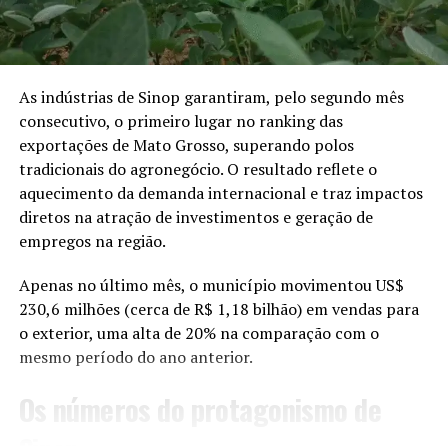
(como o Onçafari, SEMA e
o CRAS). Nesse tempo ele
ganhou peso, realizou
exames e tratamentos.
As indústrias de Sinop garantiram, pelo segundo mês
consecutivo, o primeiro lugar no ranking das
Ele ganhou mais de 15kg
exportações de Mato Grosso, superando polos
até estar apto para a
tradicionais do agronegócio. O resultado reflete o
aquecimento da demanda internacional e traz impactos
soltura”, afirmou Marcos.
diretos na atração de investimentos e geração de
empregos na região.
Após o resgate, o animal foi encaminhado para a
Apenas no último mês, o município movimentou US$
Secretaria de Estado de Meio Ambiente de Mato Grosso
230,6 milhões (cerca de R$ 1,18 bilhão) em vendas para
(Sema-MT), em Cuiabá, onde recebeu os primeiros
o exterior, uma alta de 20% na comparação com o
cuidados e passou por exames. Depois, foi levado ao
mesmo período do ano anterior.
Centro de Reabilitação de Animais Silvestres (CRAS), em
Campo Grande (MS), onde continuou o tratamento e a
Os números do protagonismo de
recuperação.