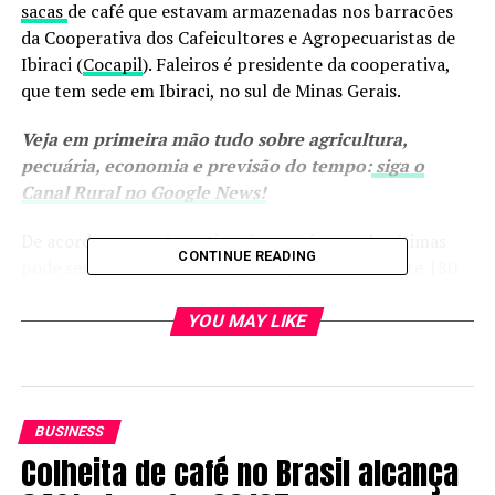
sacas
de café que estavam armazenadas nos barracões
da Cooperativa dos Cafeicultores e Agropecuaristas de
Ibiraci (
Cocapil
). Faleiros é presidente da cooperativa,
que tem sede em Ibiraci, no sul de Minas Gerais.
Veja em primeira mão tudo sobre agricultura,
pecuária, economia e previsão do tempo:
siga o
Canal Rural no Google News!
De acordo com as investigações, o número de vítimas
CONTINUE READING
pode ser ainda maior e chegar a aproximadamente 180
produtores. O prejuízo estimado é de, no mínimo, R$
132 milhões, considerando o volume de café que teria
YOU MAY LIKE
sumido dos armazéns da cooperativa.
Além de cafeicultores de Ibiraci, há relatos de
produtores afetados em municípios de Minas Gerais e de
BUSINESS
São Paulo, como Claraval e Cássia (MG), além de Franca
Colheita de café no Brasil alcança
e Cristais Paulista (SP), o que amplia o alcance do caso e