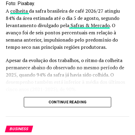
Angico e referência no Nelore Mocho
Foto: Pixabay.
A
colheita
da safra brasileira de café 2026/27 atingiu
84% da área estimada até o dia 5 de agosto, segundo
levantamento divulgado pela
Safras & Mercado
. O
avanço foi de seis pontos percentuais em relação à
semana anterior, impulsionado pelo predomínio do
tempo seco nas principais regiões produtoras.
Apesar da evolução dos trabalhos, o ritmo da colheita
permanece abaixo do observado no mesmo período de
2025, quando 94% da safra já havia sido colhida. O
desempenho também está inferior à média dos últimos
cinco anos (2021-2025), de 90%.
No segmento de café canéfora (conilon/robusta), a
CONTINUE READING
colheita está praticamente concluída, com 99% da
produção já retirada das lavouras. O índice está em linha
com o registrado no mesmo período do ano passado e
BUSINESS
acima da média histórica de 98%.