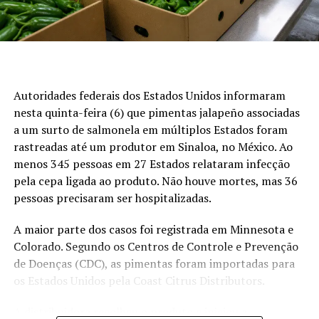
Canal Rural no Google News!
Preços da arroba do boi gordo
São Paulo:
R$ 352,17 por arroba, na modalidade a
prazo
Autoridades federais dos Estados Unidos informaram
nesta quinta-feira (6) que pimentas jalapeño associadas
Goiás:
R$ 333,93 por arroba
a um surto de salmonela em múltiplos Estados foram
Minas Gerais:
R$ 335,29 por arroba
rastreadas até um produtor em Sinaloa, no México. Ao
Mato Grosso do Sul:
R$ 341,82 por arroba
menos 345 pessoas em 27 Estados relataram infecção
pela cepa ligada ao produto. Não houve mortes, mas 36
Mato Grosso:
R$ 332,42 por arroba
pessoas precisaram ser hospitalizadas.
Atacado
A maior parte dos casos foi registrada em Minnesota e
Colorado. Segundo os Centros de Controle e Prevenção
No atacado, o quarto dianteiro foi precificado em R$
de Doenças (CDC), as pimentas foram importadas para
21,50 por quilo, com alta de R$ 0,50. A ponta de agulha
os Estados Unidos pela Coast Citrus Distributors.
permaneceu cotada em R$ 20,00 por quilo, enquanto o
quarto traseiro atingiu R$ 27,00 por quilo, também com
A distribuidora recolheu o produto e iniciou a
valorização de R$ 0,50.