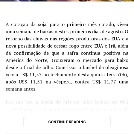
A cotação da soja, para o primeiro mês cotado, viveu
uma semana de baixas nestes primeiros dias de agosto. O
retorno das chuvas nas regiões produtoras dos EUA e a
nova possibilidade de cessar-fogo entre EUA e Irã, além
da confirmação de que a safra continua positiva na
América do Norte, trouxeram o mercado para baixo
desde o final de julho. Com isso, o bushel da oleaginosa
veio a US$ 11,57 no fechamento desta quinta-feira (06),
após US$ 11,51 na véspera, contra US$ 11,77 uma
Figura 1. Análise de árvore de regressão mostrando os
semana antes.
principais fatores que explicam a variabilidade da
produtividade da soja. Cada nó terminal exibe a produtividade
Por sua vez, a média do mês de julho fechou em US$
-1
média (Mg ha
) e a porcentagem de observações de campo
11,96/bushel, com aumento de 6,2% sobre a média de
que ele representa. Os painéis (A) e (C) mostram a
junho. Um ano atrás, a média de julho/25 foi de US$
classificação dos grupos de alta produtividade (HY – Alta
CONTINUE READING
10,09/bushel. Enquanto o mercado espera o novo
produtividade) e baixa produtividade (LY, Baixa produtividade),
relatório de oferta e demanda do USDA, previsto para o