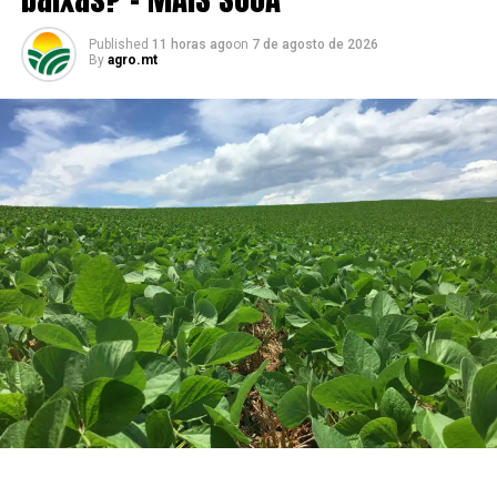
indicando expectativa positiva para a entrada da nova
Published
11 horas ago
on
7 de agosto de 2026
safra.
By
agro.mt
Já o milho apresentou estabilidade. O preço médio
disponível ficou em R$ 47,23 por saca, praticamente no
mesmo patamar observado há um ano. Em
contrapartida, os contratos futuros recuaram 6,71% na
comparação anual, pressionados pelas perspectivas de
uma oferta global elevada e pela menor antecipação de
compras por parte da demanda.
“Mesmo com a correção observada na Bolsa de Chicago
no fim do mês, os preços em Mato Grosso do Sul
permaneceram mais sustentados. Isso mostra que
fatores como o câmbio, a demanda física e as condições
logísticas exerceram papel importante na formação das
cotações estaduais, reduzindo o impacto das oscilações
do mercado internacional sobre o produtor”, avalia o
analista de Economia da Aprosoja/MS, Rafael Gimenes.