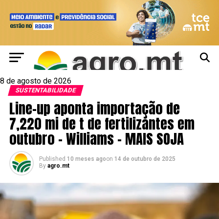
8 de agosto de 2026
SUSTENTABILIDADE
Line-up aponta importação de
7,220 mi de t de fertilizantes em
outubro – Williams – MAIS SOJA
Published
10 meses ago
on
14 de outubro de 2025
By
agro.mt