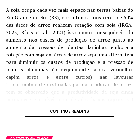
A soja ocupa cada vez mais espaço nas terras baixas do
Outro ponto de destaque foi o avanço da
Rio Grande do Sul (RS), nós últimos anos cerca de 60%
comercialização da safra. Na soja, as vendas atingiram
das áreas de arroz realizam rotação com soja (IRGA,
73% da produção estimada, crescimento de nove pontos
2023, Ribas et al., 2021) isso como consequência do
percentuais em julho. Embora o percentual permaneça
aumento nos custos de produção do arroz junto ao
ligeiramente abaixo do registrado no ciclo anterior, o
aumento da pressão de plantas daninhas, embora a
ritmo foi impulsionado pela recuperação dos preços ao
rotação com soja em áreas de arroz seja uma alternativa
longo do mês.
para diminuir os custos de produção e a pressão de
plantas daninhas (principalmente arroz vermelho,
No milho, a comercialização chegou a 38,5% da
capim arroz e entre outros) nas lavouras
produção estimada, avanço de oito pontos percentuais
tradicionalmente destinadas para a produção de arroz,
em relação ao mês anterior. Apesar da evolução, o índice
tem se observado que a produtividade da soja ainda
ainda permanece abaixo da safra passada, refletindo
permanece em níveis considerados baixos (aprox. 3.0
uma postura mais cautelosa dos produtores diante das
1
ton ha-
), sendo tanto fatores ambientais (como
perspectivas para o mercado futuro.
CONTINUE READING
disponibilidade hídrica) ou de manejo os que geram essas
Para Rafael Gimenes, o comportamento distinto entre
baixas produtividades (Tagliapietra et al., 2021).
as duas culturas revela diferentes expectativas para os
Pesquisadores da Equipe FieldCrops, da Universidade
próximos meses. “A soja apresenta um ambiente mais
SUSTENTABILIDADE