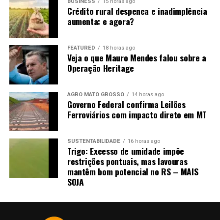
BUSINESS
15 horas ago
Crédito rural despenca e inadimplência
aumenta: e agora?
FEATURED
18 horas ago
Veja o que Mauro Mendes falou sobre a
Operação Heritage
Fonte:
Informativo CEEMA UNIJUÍ, do prof. Dr.
Argemiro Luís Brum¹
AGRO MATO GROSSO
14 horas ago
Governo Federal confirma Leilões
1
–
Professor Titular do PPGDR da UNIJUÍ, doutor em
Ferroviários com impacto direto em MT
Economia Internacional pela EHESS de Paris-França,
coordenador, pesquisador e analista de mercado da
CEEMA (FIDENE/UNIJUÍ).
SUSTENTABILIDADE
16 horas ago
Trigo: Excesso de umidade impõe
restrições pontuais, mas lavouras
mantêm bom potencial no RS – MAIS
SOJA