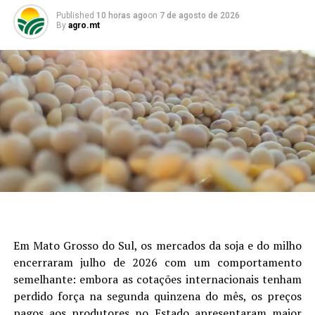
Outubro, Novembro e Dezembro de 2025 – MAIS SOJA
Published
10 horas ago
on
7 de agosto de 2026
By
agro.mt
Em Mato Grosso do Sul, os mercados da soja e do milho
encerraram julho de 2026 com um comportamento
semelhante: embora as cotações internacionais tenham
perdido força na segunda quinzena do mês, os preços
pagos aos produtores no Estado apresentaram maior