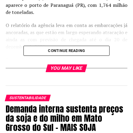
aparece o porto de Paranaguá (PR), com 1,764 milhão
de toneladas.
O relatório da agência leva em conta as embarcações já
ancoradas, as que estão em largo esperando atracação e
ainda as com previsão de chegada até o dia 20 de
dezembro de 2025.
CONTINUE READING
Fonte:
Rodrigo Ramos / Safras News
YOU MAY LIKE
RELATED TOPICS:
SUSTENTABILIDADE
UP NEXT
Demanda interna sustenta preços
Melhoramento Genético de grãos transforma ciência em
da soja e do milho em Mato
produtividade para o milho no Brasil – MAIS SOJA
Grosso do Sul – MAIS SOJA
DON'T MISS
Projeções climáticas para o Brasil para os meses de