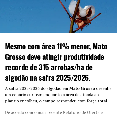
sua liderança nacional e ajude a consolidar o Brasil como
maior produtor e exportador mundial da oleaginosa.
RELATED TOPICS:
UP NEXT
Embrapa da Baixada Cuiabana terá novo parceiro no
combate à insegurança alimentar da população
Mesmo com área 11% menor, Mato
pantaneira
Grosso deve atingir produtividade
DON'T MISS
MT conclui colheita do algodão e Brasil deve atingir
recorde de 315 arrobas/ha de
novo recorde na safra 2025/26
algodão na safra 2025/2026.
A safra 2025/2026 do algodão em
Mato Grosso
desenha
um cenário curioso: enquanto a área destinada ao
plantio encolheu, o campo respondeu com força total.
De acordo com o mais recente Relatório de Oferta e