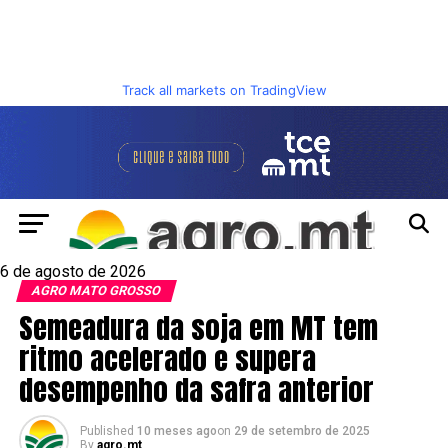
Track all markets on TradingView
6 de agosto de 2026
AGRO MATO GROSSO
Semeadura da soja em MT tem
ritmo acelerado e supera
desempenho da safra anterior
Published
10 meses ago
on
29 de setembro de 2025
By
agro.mt