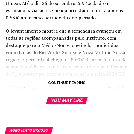
(Imea). Até o dia 26 de setembro, 5,97% da área
estimada havia sido semeada no estado, contra apenas
0,53% no mesmo período do ano passado.
O levantamento mostra que a semeadura avançou em
todas as regiões acompanhadas pelo instituto, com
destaque para o Médio-Norte, que inclui municípios
como Lucas do Rio Verde, Sorriso e Nova Mutum. Nessa
região, o percentual chegou a 8,01% da área já plantada,
acima da média estadual e representando uma diferença
de 7,14 pontos percentuais em relação à safra 2024/25.
CONTINUE READING
Outro destaque veio do Nordeste de Mato Grosso, onde
o plantio saltou de 0,18% no mesmo período do ano
YOU MAY LIKE
passado para 7,86% neste ano — um avanço de 7,68
pontos percentuais. O Centro-Sul e o Oeste também
registraram forte evolução, ambos com 5,63% e 8,29%
da área semeada, respectivamente.
AGRO MATO GROSSO