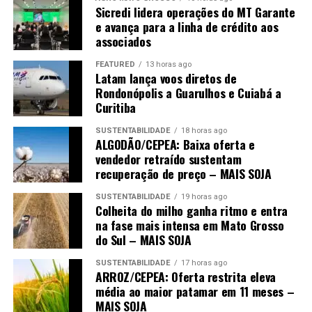
Concessão de Aval (CCA). Esta comissão é destinada à
Sicredi lidera operações do MT Garante
manutenção do próprio fundo e tem o objetivo de
e avança para a linha de crédito aos
associados
contribuir para o aumento de recursos e beneficiar o maior
número de negócios ao longo do tempo.
FEATURED
13 horas ago
Latam lança voos diretos de
Rondonópolis a Guarulhos e Cuiabá a
Curitiba
SUSTENTABILIDADE
18 horas ago
ALGODÃO/CEPEA: Baixa oferta e
vendedor retraído sustentam
recuperação de preço – MAIS SOJA
SUSTENTABILIDADE
19 horas ago
Colheita do milho ganha ritmo e entra
na fase mais intensa em Mato Grosso
do Sul – MAIS SOJA
SUSTENTABILIDADE
17 horas ago
ARROZ/CEPEA: Oferta restrita eleva
média ao maior patamar em 11 meses –
MAIS SOJA