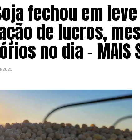
Soja fechou em leve
zação de lucros, m
órios no dia – MAIS
e 2025