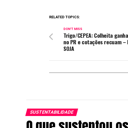
RELATED TOPICS:
DON'T MISS
Trigo/CEPEA: Colheita ganha
no PR e cotações recuam – 
SOJA
SUSTENTABILIDADE
O que sustentou os