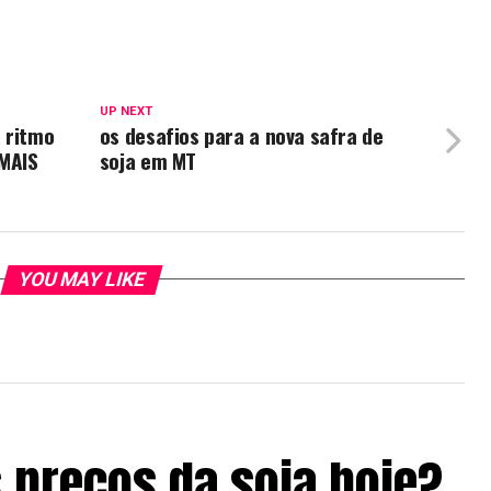
UP NEXT
 ritmo
os desafios para a nova safra de
MAIS
soja em MT
YOU MAY LIKE
 preços da soja hoje?