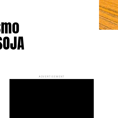
esmo
 SOJA
ADVERTISEMENT