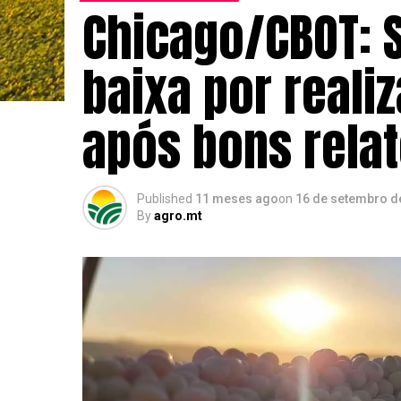
Chicago/CBOT: 
baixa por reali
após bons relat
Published
11 meses ago
on
16 de setembro d
By
agro.mt