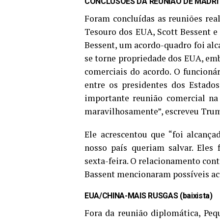
CONCLUSÕES DA REUNIÃO DE MADRI (b
Foram concluídas as reuniões rea
Tesouro dos EUA, Scott Bessent e 
Bessent, um acordo-quadro foi alc
se torne propriedade dos EUA, emb
comerciais do acordo. O funcioná
entre os presidentes dos Estado
importante reunião comercial na
maravilhosamente”, escreveu Trum
Ele acrescentou que “foi alcanç
nosso país queriam salvar. Eles 
sexta-feira. O relacionamento con
Bassent mencionaram possíveis ac
EUA/CHINA-MAIS RUSGAS (baixista)
Fora da reunião diplomática, Pe