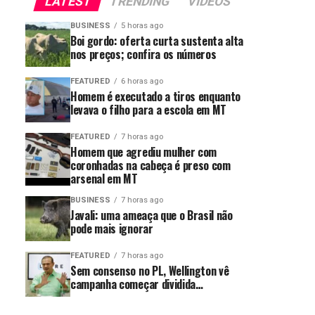
LATEST
TRENDING
VIDEOS
BUSINESS
5 horas ago
Boi gordo: oferta curta sustenta alta
nos preços; confira os números
FEATURED
6 horas ago
Homem é executado a tiros enquanto
levava o filho para a escola em MT
FEATURED
7 horas ago
Homem que agrediu mulher com
coronhadas na cabeça é preso com
arsenal em MT
BUSINESS
7 horas ago
Javali: uma ameaça que o Brasil não
pode mais ignorar
FEATURED
7 horas ago
Sem consenso no PL, Wellington vê
campanha começar dividida…