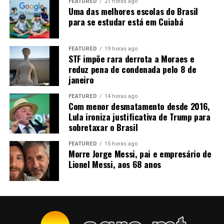
dias.
FEATURED
21 horas ago
Uma das melhores escolas do Brasil
para se estudar está em Cuiabá
FEATURED
19 horas ago
STF impõe rara derrota a Moraes e
reduz pena de condenada pelo 8 de
janeiro
Fonte:
Informativo CEEMA UNIJUÍ, do prof. Dr.
Argemiro Luís Brum¹
FEATURED
14 horas ago
Com menor desmatamento desde 2016,
1
–
Professor Titular do PPGDR da UNIJUÍ, doutor em
Lula ironiza justificativa de Trump para
sobretaxar o Brasil
Economia Internacional pela EHESS de Paris-França,
coordenador, pesquisador e analista de mercado da
FEATURED
15 horas ago
CEEMA (FIDENE/UNIJUÍ).
Morre Jorge Messi, pai e empresário de
Lionel Messi, aos 68 anos