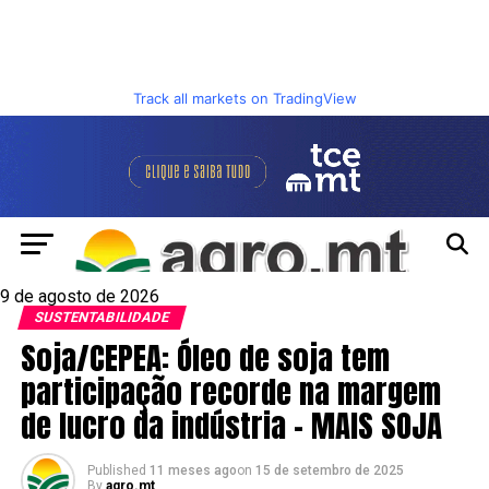
Track all markets on TradingView
9 de agosto de 2026
SUSTENTABILIDADE
Soja/CEPEA: Óleo de soja tem
participação recorde na margem
de lucro da indústria – MAIS SOJA
Published
11 meses ago
on
15 de setembro de 2025
By
agro.mt