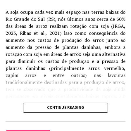
analista de Economia da Aprosoja/MS, Rafael Gimenes.
A soja ocupa cada vez mais espaço nas terras baixas do
Outro ponto de destaque foi o avanço da
Rio Grande do Sul (RS), nós últimos anos cerca de 60%
comercialização da safra. Na soja, as vendas atingiram
das áreas de arroz realizam rotação com soja (IRGA,
73% da produção estimada, crescimento de nove pontos
2023, Ribas et al., 2021) isso como consequência do
percentuais em julho. Embora o percentual permaneça
aumento nos custos de produção do arroz junto ao
ligeiramente abaixo do registrado no ciclo anterior, o
aumento da pressão de plantas daninhas, embora a
ritmo foi impulsionado pela recuperação dos preços ao
rotação com soja em áreas de arroz seja uma alternativa
longo do mês.
para diminuir os custos de produção e a pressão de
plantas daninhas (principalmente arroz vermelho,
No milho, a comercialização chegou a 38,5% da
capim arroz e entre outros) nas lavouras
produção estimada, avanço de oito pontos percentuais
tradicionalmente destinadas para a produção de arroz,
em relação ao mês anterior. Apesar da evolução, o índice
tem se observado que a produtividade da soja ainda
ainda permanece abaixo da safra passada, refletindo
permanece em níveis considerados baixos (aprox. 3.0
uma postura mais cautelosa dos produtores diante das
1
ton ha-
), sendo tanto fatores ambientais (como
perspectivas para o mercado futuro.
CONTINUE READING
disponibilidade hídrica) ou de manejo os que geram essas
Para Rafael Gimenes, o comportamento distinto entre
baixas produtividades (Tagliapietra et al., 2021).
as duas culturas revela diferentes expectativas para os