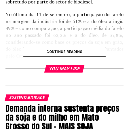
sobretudo por parte do setor de biodiesel.
No último dia 11 de setembro, a participação do farelo
na margem da indústria foi de 51% e a do óleo atingiu
49% – como comparação, a participação média do farelo
no ano passado foi 62,2% e a do óleo, de 37,8%,
considerando-se como base os preços da soja em grão,
do óleo e do farelo no estado de São Paulo levantados
CONTINUE READING
pelo Cepea.
Fonte:
Cepea
YOU MAY LIKE
FONTE
SUSTENTABILIDADE
Autor:Cepea
Demanda interna sustenta preços
da soja e do milho em Mato
Site: Cepea
Grosso do Sul – MAIS SOJA