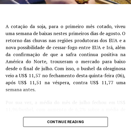
A cotação da soja, para o primeiro mês cotado, viveu
uma semana de baixas nestes primeiros dias de agosto. O
retorno das chuvas nas regiões produtoras dos EUA e a
nova possibilidade de cessar-fogo entre EUA e Irã, além
da confirmação de que a safra continua positiva na
América do Norte, trouxeram o mercado para baixo
desde o final de julho. Com isso, o bushel da oleaginosa
veio a US$ 11,57 no fechamento desta quinta-feira (06),
após US$ 11,51 na véspera, contra US$ 11,77 uma
Figura 1. Análise de árvore de regressão mostrando os
semana antes.
principais fatores que explicam a variabilidade da
produtividade da soja. Cada nó terminal exibe a produtividade
Por sua vez, a média do mês de julho fechou em US$
-1
média (Mg ha
) e a porcentagem de observações de campo
11,96/bushel, com aumento de 6,2% sobre a média de
que ele representa. Os painéis (A) e (C) mostram a
junho. Um ano atrás, a média de julho/25 foi de US$
classificação dos grupos de alta produtividade (HY – Alta
CONTINUE READING
10,09/bushel. Enquanto o mercado espera o novo
produtividade) e baixa produtividade (LY, Baixa produtividade),
relatório de oferta e demanda do USDA, previsto para o