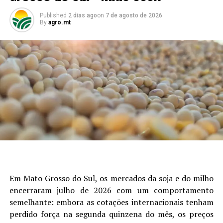
RELATED TOPICS:
Published
2 dias ago
on
7 de agosto de 2026
UP NEXT
By
agro.mt
Fórum da Aprosoja MT reúne produtores e especialistas
para discutir crédito e endividamento no campo – MAIS
SOJA
DON'T MISS
‘Esperamos todos vocês em Sidrolândia!’
Em Mato Grosso do Sul, os mercados da soja e do milho
encerraram julho de 2026 com um comportamento
semelhante: embora as cotações internacionais tenham
perdido força na segunda quinzena do mês, os preços