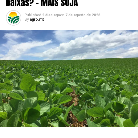
baixas? – MAIS SOJA
novembro registraram média de R$ 128,30 por saca,
indicando expectativa positiva para a entrada da nova
Published
2 dias ago
on
7 de agosto de 2026
safra.
By
agro.mt
Já o milho apresentou estabilidade. O preço médio
disponível ficou em R$ 47,23 por saca, praticamente no
mesmo patamar observado há um ano. Em
contrapartida, os contratos futuros recuaram 6,71% na
comparação anual, pressionados pelas perspectivas de
uma oferta global elevada e pela menor antecipação de
compras por parte da demanda.
“Mesmo com a correção observada na Bolsa de Chicago
no fim do mês, os preços em Mato Grosso do Sul
permaneceram mais sustentados. Isso mostra que
fatores como o câmbio, a demanda física e as condições
logísticas exerceram papel importante na formação das
cotações estaduais, reduzindo o impacto das oscilações
do mercado internacional sobre o produtor”, avalia o