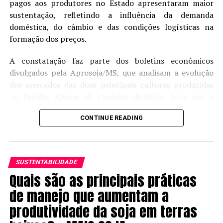
pagos aos produtores no Estado apresentaram maior
sustentação, refletindo a influência da demanda
doméstica, do câmbio e das condições logísticas na
formação dos preços.
A constatação faz parte dos boletins econômicos
divulgados pela Aprosoja/MS, que analisam a evolução
dos mercados das duas principais culturas produzidas
no Estado. Apesar de cenários distintos para soja e
milho, ambos registraram desempenho superior ao
CONTINUE READING
observado na Bolsa de Chicago (CBOT) durante o
período de ajuste das cotações internacionais.
Na soja, o preço médio disponível alcançou R$ 119,90
SUSTENTABILIDADE
por saca em julho, alta de 2,75% em relação ao mesmo
Quais são as principais práticas
mês de 2025. O mercado foi favorecido pela retomada
das exportações após a entressafra e pela valorização
de manejo que aumentam a
das cotações internacionais ao longo da primeira
produtividade da soja em terras
metade do mês. No mercado futuro, os contratos para