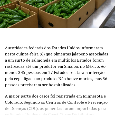
Veja em primeira mão tudo sobre agricultura,
1.
Sistemas agrícolas mais eficientes
pecuária, economia e
previsão do tempo
:
siga o
Canal Rural no Google News!
Menor consumo de água e energia, maior produtividade
Preços da arroba do boi gordo
por metro quadrado e otimização do uso do solo.
2.
Recuperação de áreas improdutivas
São Paulo:
R$ 352,17 por arroba, na modalidade a
prazo
Autoridades federais dos Estados Unidos informaram
As técnicas de adaptação de solos pobres (como o
nesta quinta-feira (6) que pimentas jalapeño associadas
Goiás:
R$ 333,93 por arroba
regolito
marciano) ajudam a recuperar terras
a um surto de salmonela em múltiplos Estados foram
degradadas na Terra.
Minas Gerais:
R$ 335,29 por arroba
rastreadas até um produtor em Sinaloa, no México. Ao
Mato Grosso do Sul:
R$ 341,82 por arroba
menos 345 pessoas em 27 Estados relataram infecção
3.
Espécies mais nutritivas e resistentes
pela cepa ligada ao produto. Não houve mortes, mas 36
Mato Grosso:
R$ 332,42 por arroba
Estudos focam em desenvolver variedades com mais
pessoas precisaram ser hospitalizadas.
Atacado
nutrientes e maior resiliência a pragas e mudanças
A maior parte dos casos foi registrada em Minnesota e
climáticas.
Colorado. Segundo os Centros de Controle e Prevenção
No atacado, o quarto dianteiro foi precificado em R$
4.
Sustentabilidade como premissa
de Doenças (CDC), as pimentas foram importadas para
21,50 por quilo, com alta de R$ 0,50. A ponta de agulha
os Estados Unidos pela Coast Citrus Distributors.