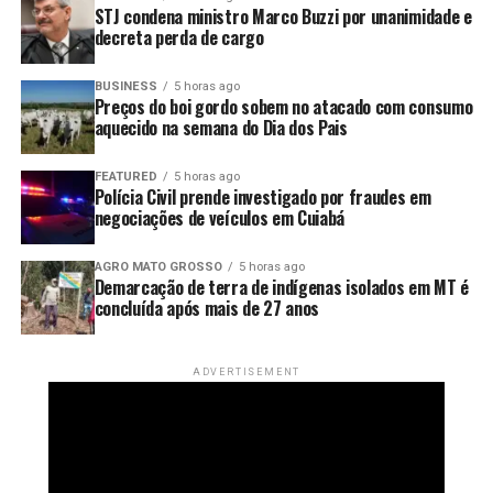
O post
Surto de salmonela nos EUA é ligado a pimentas
STJ condena ministro Marco Buzzi por unanimidade e
jalapeño do México
apareceu primeiro em
Canal Rural
.
decreta perda de cargo
BUSINESS
5 horas ago
Preços do boi gordo sobem no atacado com consumo
aquecido na semana do Dia dos Pais
FEATURED
5 horas ago
Polícia Civil prende investigado por fraudes em
negociações de veículos em Cuiabá
AGRO MATO GROSSO
5 horas ago
Demarcação de terra de indígenas isolados em MT é
concluída após mais de 27 anos
ADVERTISEMENT