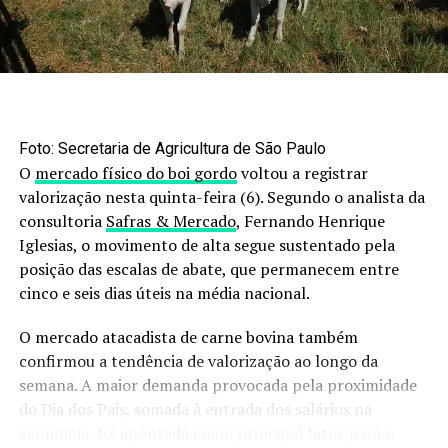
simultâneo de diferentes espécies — em um
simulador
de solo marciano
. Foram plantados
tomates, ervilhas
e cenouras
. O resultado?
Os tomates cultivados com
as outras espécies produziram o dobro de frutos
comparado aos cultivados isoladamente.
Essa técnica milenar, utilizada por civilizações como os
Foto: Secretaria de Agricultura de São Paulo
maias, vem sendo resgatada com embasamento
O
mercado físico do boi gordo
voltou a registrar
científico, e pode ser aplicada com sucesso em sistemas
valorização nesta quinta-feira (6). Segundo o analista da
de integração como
lavoura-pecuária-floresta (ILPF)
.
consultoria
Safras & Mercado
, Fernando Henrique
Iglesias, o movimento de alta segue sustentado pela
posição das escalas de abate, que permanecem entre
cinco e seis dias úteis na média nacional.
O mercado atacadista de carne bovina também
confirmou a tendência de valorização ao longo da
semana. A maior demanda provocada pela proximidade
do Dia dos Pais, somada à entrada dos salários na
economia, foi apontada como principal fator para o