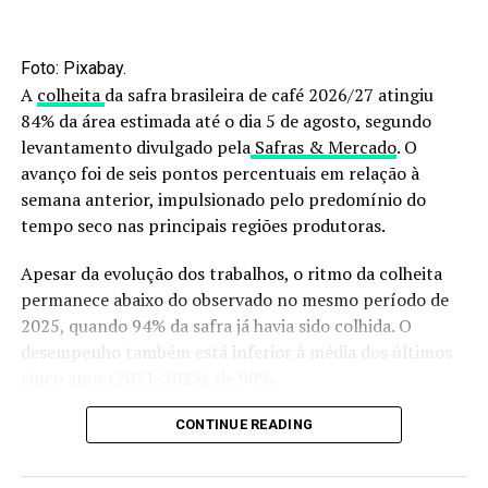
O que isso tem a ver com o agro
brasileiro?
Foto: Pixabay.
A
colheita
da safra brasileira de café 2026/27 atingiu
Muita coisa. Segundo Rebeca Gonçalves — bióloga,
84% da área estimada até o dia 5 de agosto, segundo
astrobióloga e referência global em agricultura espacial,
levantamento divulgado pela
Safras & Mercado
. O
os sistemas desenvolvidos para Marte têm
aplicações
avanço foi de seis pontos percentuais em relação à
diretas no campo brasileiro
:
semana anterior, impulsionado pelo predomínio do
tempo seco nas principais regiões produtoras.
Otimização de recursos
(água, energia, solo)
Recuperação de áreas degradadas
Apesar da evolução dos trabalhos, o ritmo da colheita
permanece abaixo do observado no mesmo período de
Técnicas de plantio mais sustentáveis
2025, quando 94% da safra já havia sido colhida. O
Eficiência em ambientes hostis ou de baixa
desempenho também está inferior à média dos últimos
fertilidade
cinco anos (2021-2025), de 90%.
No segmento de café canéfora (conilon/robusta), a
“O solo marciano é
CONTINUE READING
colheita está praticamente concluída, com 99% da
praticamente pedra
produção já retirada das lavouras. O índice está em linha