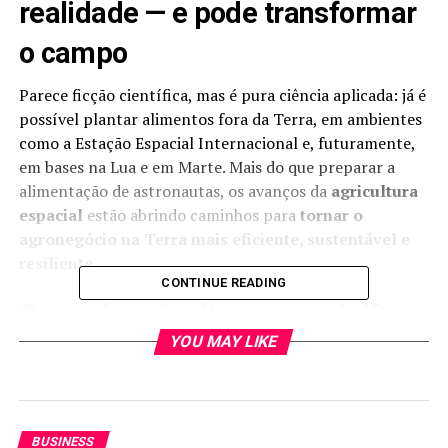
realidade — e pode transformar
o campo
Parece ficção científica, mas é pura ciência aplicada: já é
possível plantar alimentos fora da Terra, em ambientes
como a Estação Espacial Internacional e, futuramente,
em bases na Lua e em Marte. Mais do que preparar a
alimentação de astronautas, os avanços da
agricultura
espacial
estão abrindo caminhos para
tornar o
agronegócio na Terra mais eficiente, sustentável e
resiliente
.
CONTINUE READING
O que é agricultura espacial?
YOU MAY LIKE
A agricultura espacial é um ramo da
astrobiologia
que
pesquisa como cultivar alimentos fora da Terra — seja
em naves espaciais, na órbita terrestre, na Lua ou em
Marte. Essa área busca
desenvolver sistemas
BUSINESS